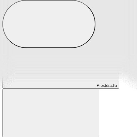
Prostěradla
Prostěradla z mikroplyše
Prostěradla froté
Prostěradla jersey
Prostěradla s elastanem
Prostěradla plátěná
Prostěradla nepropustná
Prostěradla dětská
Prostěradla