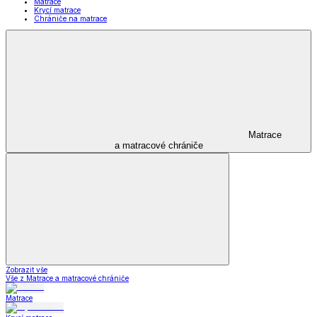
Matrace
Krycí matrace
Chrániče na matrace
Matrace
a matracové chrániče
Zobrazit vše
Vše z Matrace a matracové chrániče
Matrace