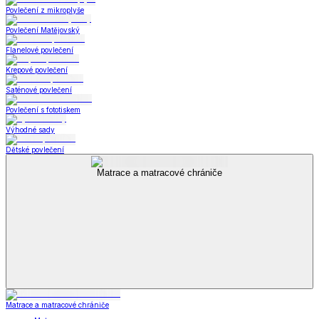
Povlečení z mikroplyše
Povlečení Matějovský
Flanelové povlečení
Krepové povlečení
Saténové povlečení
Povlečení s fototiskem
Výhodné sady
Dětské povlečení
Matrace a matracové chrániče
Matrace a matracové chrániče