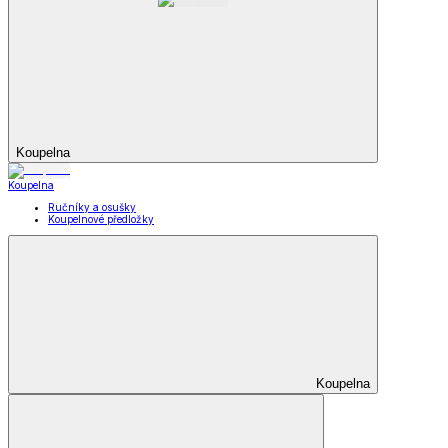
Koupelna
Koupelna
Ručníky a osušky
Koupelnové předložky
Koupelna