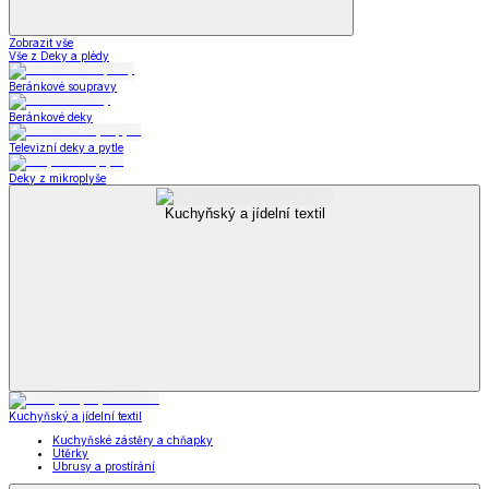
Zobrazit vše
Vše z Deky a plédy
Beránkové soupravy
Beránkové deky
Televizní deky a pytle
Deky z mikroplyše
Kuchyňský a jídelní textil
Kuchyňský a jídelní textil
Kuchyňské zástěry a chňapky
Utěrky
Ubrusy a prostírání