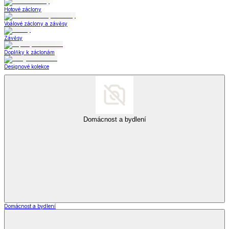
Hotové záclony
Voálové záclony a závěsy
Závěsy
Doplňky k záclonám
Designové kolekce
Domácnost a bydlení
Domácnost a bydlení