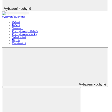
Vybavení kuchyně
Vybavení kuchyně
Vaření
Pečení
Stolování
Kuchyňské spotřebiče
Kuchyňské pomůcky
Skladování
Nápoje
Zavařování
Vybavení kuchyně