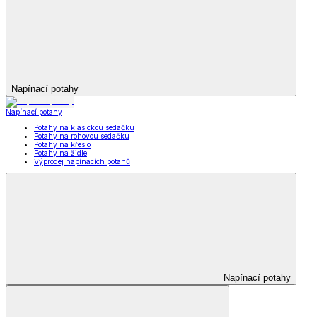
Napínací potahy
Napínací potahy
Potahy na klasickou sedačku
Potahy na rohovou sedačku
Potahy na křeslo
Potahy na židle
Výprodej napínacích potahů
Napínací potahy