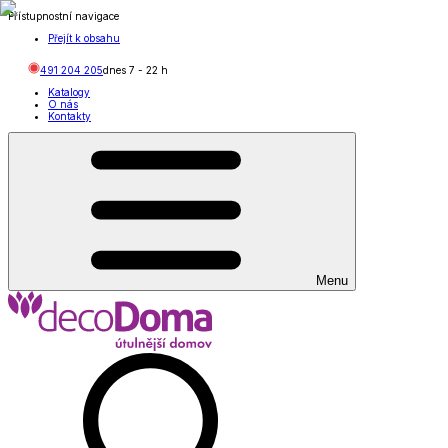
Přístupnostní navigace
Přejít k obsahu
491 204 205
dnes
7
-
22
h
Katalogy
O nás
Kontakty
Menu