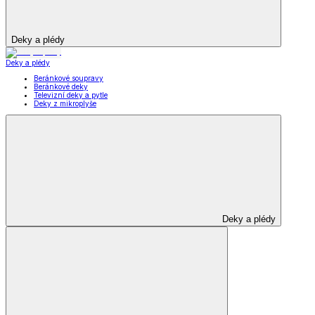
Deky a plédy
Deky a plédy
Beránkové soupravy
Beránkové deky
Televizní deky a pytle
Deky z mikroplyše
Deky a plédy