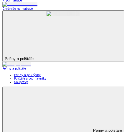
Krycí matrace
Chrániče na matrace
Peřiny a polštáře
Peřiny a polštáře
Peřiny a přikrývky
Polštáře a podhlavníky
Soupravy
Peřiny a polštáře