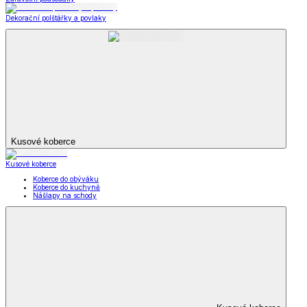
Dekorační polštářky a povlaky
Kusové koberce
Kusové koberce
Koberce do obýváku
Koberce do kuchyně
Nášlapy na schody