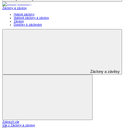
Záclony a závěsy
Hotové záclony
Voálové záclony a závěsy
Závěsy
Doplňky k záclonám
Záclony a závěsy
Zobrazit vše
Vše z Záclony a závěsy