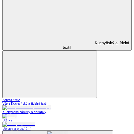
Kuchyňský a jídelní
textil
Zobrazit vše
Vše z Kuchyňský a jídelní textil
Kuchyňské zástěry a chňapky
Utěrky
Ubrusy a prostírání