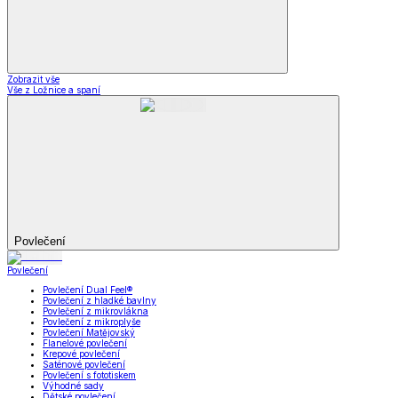
Zobrazit vše
Vše z Ložnice a spaní
Povlečení
Povlečení
Povlečení Dual Feel®
Povlečení z hladké bavlny
Povlečení z mikrovlákna
Povlečení z mikroplyše
Povlečení Matějovský
Flanelové povlečení
Krepové povlečení
Saténové povlečení
Povlečení s fototiskem
Výhodné sady
Dětské povlečení