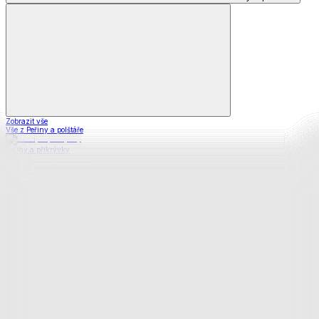
Zobrazit vše
Vše z Peřiny a polštáře
Peřiny a přikrývky
Polštáře a podhlavníky
Soupravy
Prostěradla