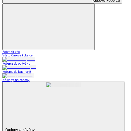
Kusové koberce
Zobrazit vše
Vše z Kusové koberce
Koberce do obýváku
Koberce do kuchyně
Nášlapy na schody
Záclony a závěsy