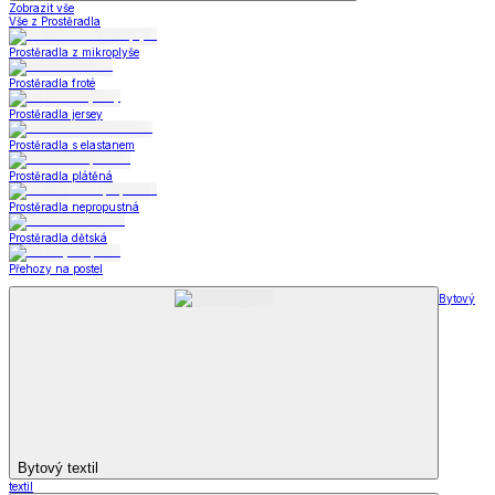
Zobrazit vše
Vše z Prostěradla
Prostěradla z mikroplyše
Prostěradla froté
Prostěradla jersey
Prostěradla s elastanem
Prostěradla plátěná
Prostěradla nepropustná
Prostěradla dětská
Přehozy na postel
Bytový
Bytový textil
textil