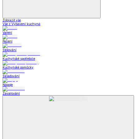
Zobrazit vše
Vše z Vybavení kuchyně
Vaření
Pečení
Stolování
Kuchyňské spotřebiče
Kuchyňské pomůcky
Skladování
Nápoje
Zavařování