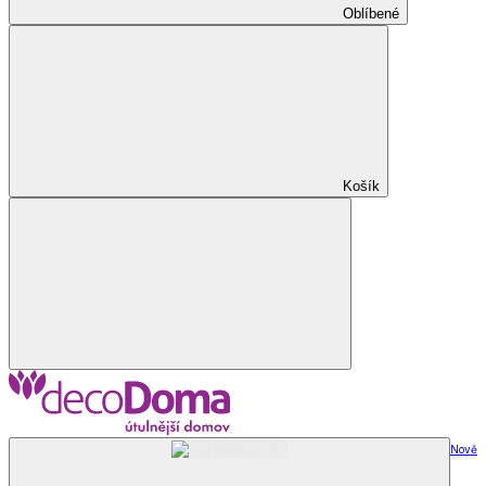
Oblíbené
Košík
Nově