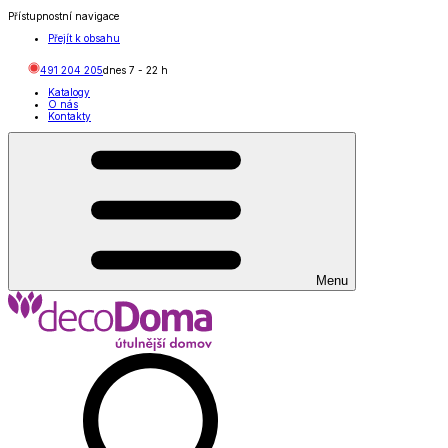
Přístupnostní navigace
Přejít k obsahu
491 204 205
dnes
7
-
22
h
Katalogy
O nás
Kontakty
Menu