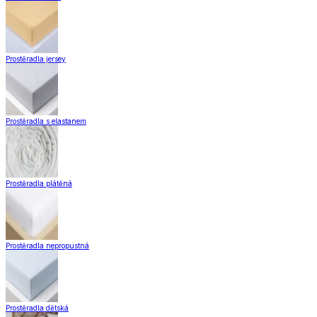
Prostěradla jersey
Prostěradla s elastanem
Prostěradla plátěná
Prostěradla nepropustná
Prostěradla dětská