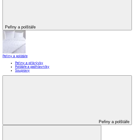
Peřiny a polštáře
Peřiny a polštáře
Peřiny a přikrývky
Polštáře a podhlavníky
Soupravy
Peřiny a polštáře