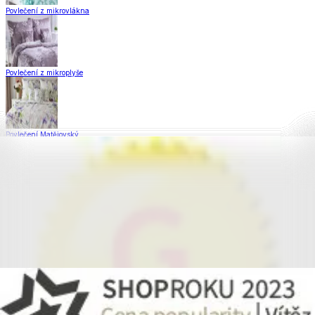
Povlečení z mikrovlákna
Povlečení z mikroplyše
Povlečení Matějovský
Flanelové povlečení
Saténové povlečení