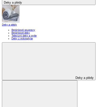
Deky a plédy
Deky a plédy
Beránkové soupravy
Beránkové deky
Televizní deky a pytle
Deky z mikroplyše
Deky a plédy