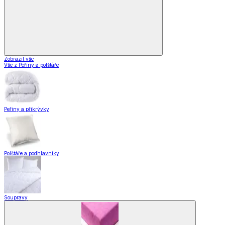
Zobrazit vše
Vše z Peřiny a polštáře
Peřiny a přikrývky
Polštáře a podhlavníky
Soupravy