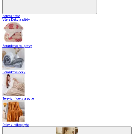
Zobrazit vše
Vše z Deky a plédy
Beránkové soupravy
Beránkové deky
Televizní deky a pytle
Deky z mikroplyše