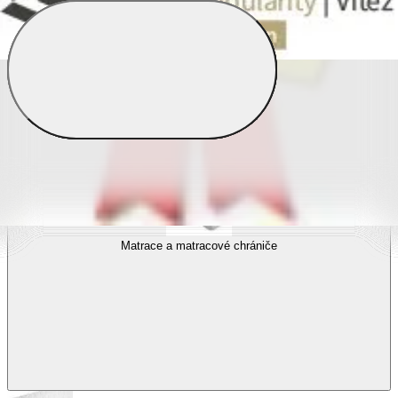
Povlečení s fototiskem
Výhodné sady
Dětské povlečení
Matrace a matracové chrániče