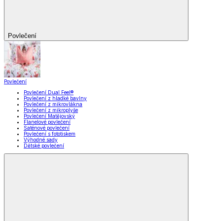
Povlečení
Povlečení
Povlečení Dual Feel®
Povlečení z hladké bavlny
Povlečení z mikrovlákna
Povlečení z mikroplyše
Povlečení Matějovský
Flanelové povlečení
Saténové povlečení
Povlečení s fototiskem
Výhodné sady
Dětské povlečení