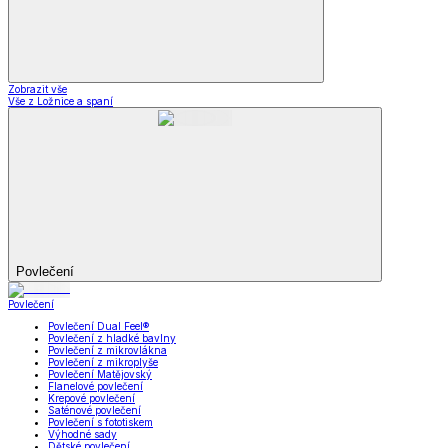
Zobrazit vše
Vše z Ložnice a spaní
Povlečení
Povlečení
Povlečení Dual Feel®
Povlečení z hladké bavlny
Povlečení z mikrovlákna
Povlečení z mikroplyše
Povlečení Matějovský
Flanelové povlečení
Krepové povlečení
Saténové povlečení
Povlečení s fototiskem
Výhodné sady
Dětské povlečení