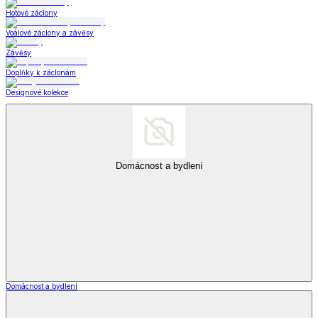
Hotové záclony
Voálové záclony a závěsy
Závěsy
Doplňky k záclonám
Designové kolekce
Domácnost a bydlení
Domácnost a bydlení