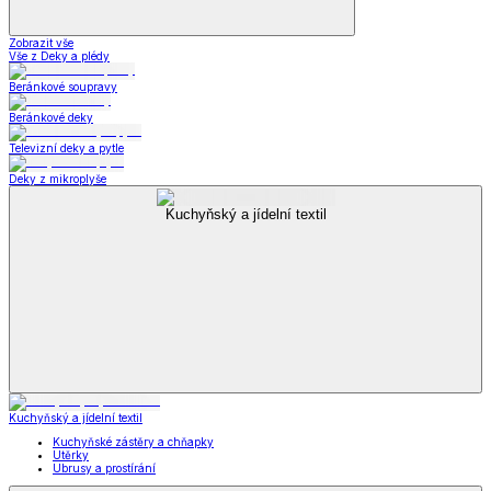
Zobrazit vše
Vše z Deky a plédy
Beránkové soupravy
Beránkové deky
Televizní deky a pytle
Deky z mikroplyše
Kuchyňský a jídelní textil
Kuchyňský a jídelní textil
Kuchyňské zástěry a chňapky
Utěrky
Ubrusy a prostírání