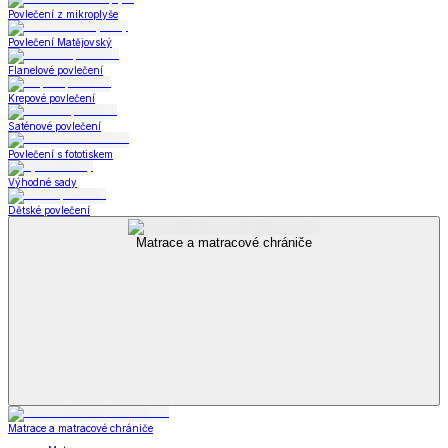
Povlečení z mikroplyše
Povlečení Matějovský
Flanelové povlečení
Krepové povlečení
Saténové povlečení
Povlečení s fototiskem
Výhodné sady
Dětské povlečení
Matrace a matracové chrániče
Matrace a matracové chrániče