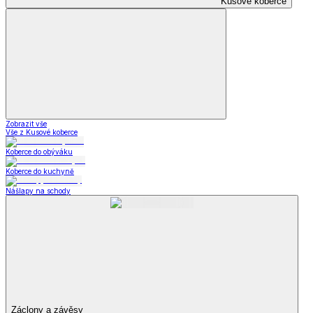
Kusové koberce
Zobrazit vše
Vše z Kusové koberce
Koberce do obýváku
Koberce do kuchyně
Nášlapy na schody
Záclony a závěsy