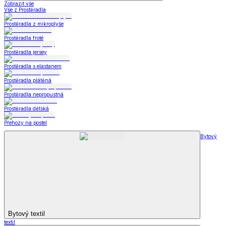
Zobrazit vše
Vše z Prostěradla
Prostěradla z mikroplyše
Prostěradla froté
Prostěradla jersey
Prostěradla s elastanem
Prostěradla plátěná
Prostěradla nepropustná
Prostěradla dětská
Přehozy na postel
Bytový
Bytový textil
textil