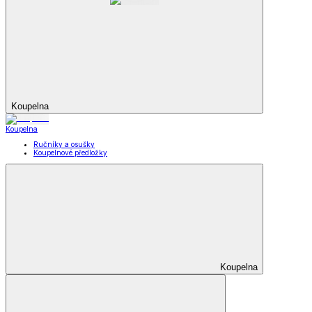
Koupelna
Koupelna
Ručníky a osušky
Koupelnové předložky
Koupelna