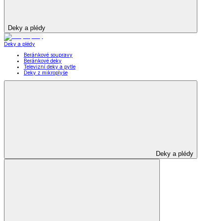
Deky a plédy
Deky a plédy
Beránkové soupravy
Beránkové deky
Televizní deky a pytle
Deky z mikroplyše
Deky a plédy