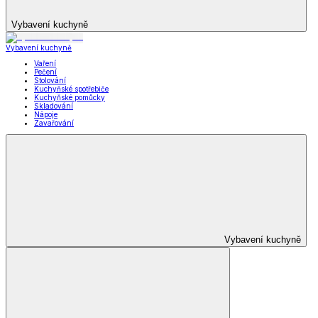
Vybavení kuchyně
Vybavení kuchyně
Vaření
Pečení
Stolování
Kuchyňské spotřebiče
Kuchyňské pomůcky
Skladování
Nápoje
Zavařování
Vybavení kuchyně