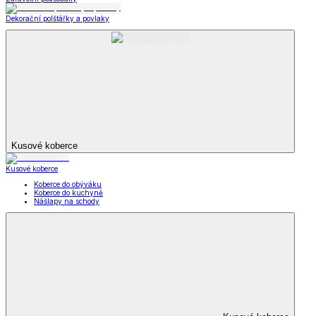
Dekorační polštářky a povlaky
Kusové koberce
Kusové koberce
Koberce do obýváku
Koberce do kuchyně
Nášlapy na schody