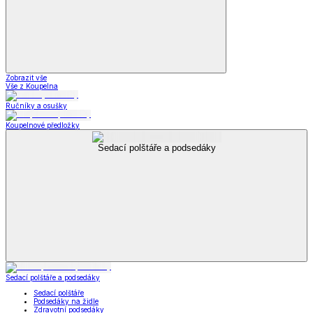
Zobrazit vše
Vše z Koupelna
Ručníky a osušky
Koupelnové předložky
Sedací polštáře a podsedáky
Sedací polštáře a podsedáky
Sedací polštáře
Podsedáky na židle
Zdravotní podsedáky