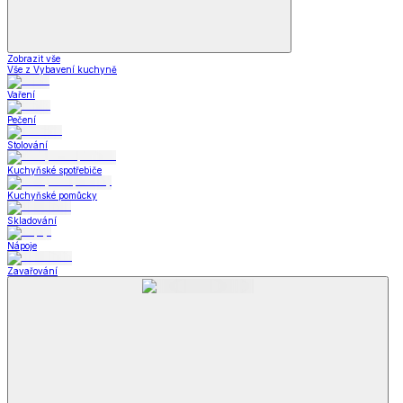
Zobrazit vše
Vše z Vybavení kuchyně
Vaření
Pečení
Stolování
Kuchyňské spotřebiče
Kuchyňské pomůcky
Skladování
Nápoje
Zavařování