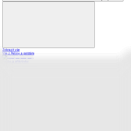
Zobrazit vše
Vše z Peřiny a polštáře
Peřiny a přikrývky
Polštáře a podhlavníky
Soupravy
Prostěradla