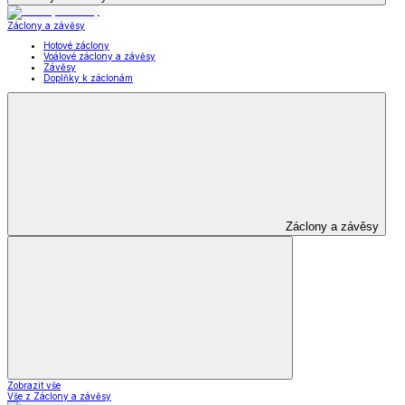
Záclony a závěsy
Hotové záclony
Voálové záclony a závěsy
Závěsy
Doplňky k záclonám
Záclony a závěsy
Zobrazit vše
Vše z Záclony a závěsy