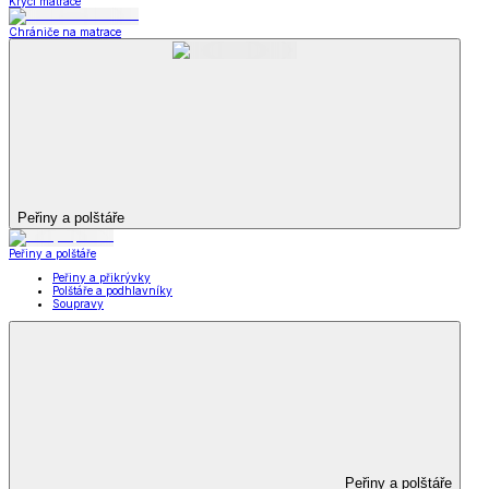
Krycí matrace
Chrániče na matrace
Peřiny a polštáře
Peřiny a polštáře
Peřiny a přikrývky
Polštáře a podhlavníky
Soupravy
Peřiny a polštáře