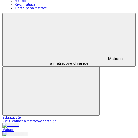
Matrace
Krycí matrace
Chrániče na matrace
Matrace
a matracové chrániče
Zobrazit vše
Vše z Matrace a matracové chrániče
Matrace