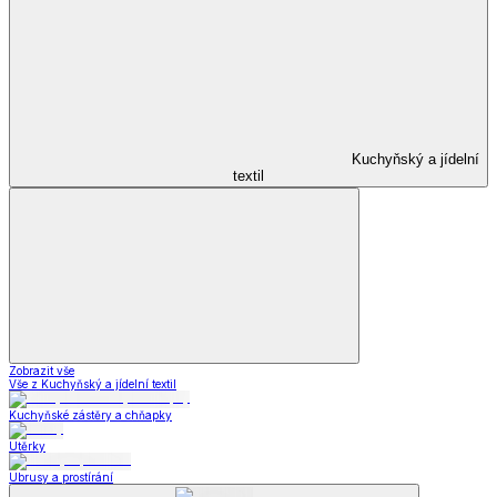
Kuchyňský a jídelní
textil
Zobrazit vše
Vše z Kuchyňský a jídelní textil
Kuchyňské zástěry a chňapky
Utěrky
Ubrusy a prostírání