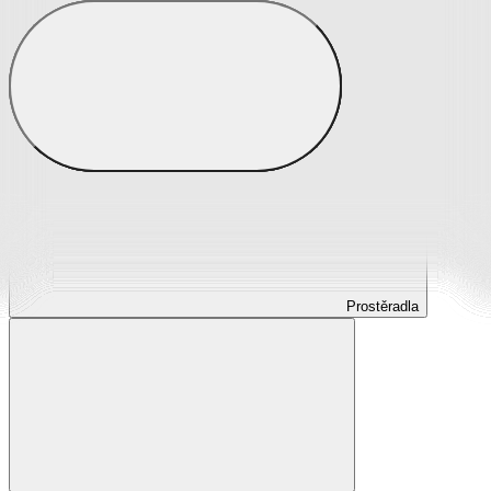
Prostěradla
Prostěradla z mikroplyše
Prostěradla froté
Prostěradla jersey
Prostěradla s elastanem
Prostěradla plátěná
Prostěradla nepropustná
Prostěradla dětská
Prostěradla