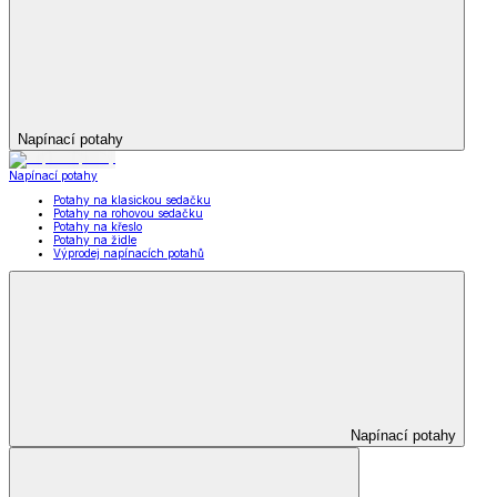
Napínací potahy
Napínací potahy
Potahy na klasickou sedačku
Potahy na rohovou sedačku
Potahy na křeslo
Potahy na židle
Výprodej napínacích potahů
Napínací potahy