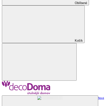
Oblíbené
Košík
Nově