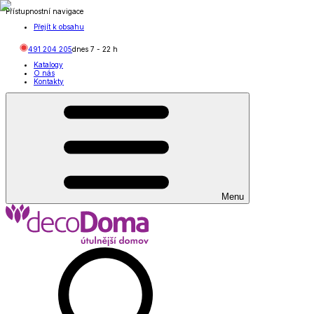
Přístupnostní navigace
Přejít k obsahu
491 204 205
dnes
7
-
22
h
Katalogy
O nás
Kontakty
Menu