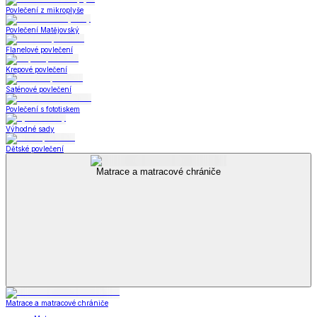
Povlečení z mikroplyše
Povlečení Matějovský
Flanelové povlečení
Krepové povlečení
Saténové povlečení
Povlečení s fototiskem
Výhodné sady
Dětské povlečení
Matrace a matracové chrániče
Matrace a matracové chrániče