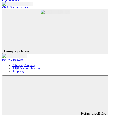
Krycí matrace
Chrániče na matrace
Peřiny a polštáře
Peřiny a polštáře
Peřiny a přikrývky
Polštáře a podhlavníky
Soupravy
Peřiny a polštáře