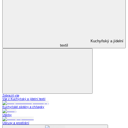
Kuchyňský a jídelní
textil
Zobrazit vše
Vše z Kuchyňský a jídelní textil
Kuchyňské zástěry a chňapky
Utěrky
Ubrusy a prostírání