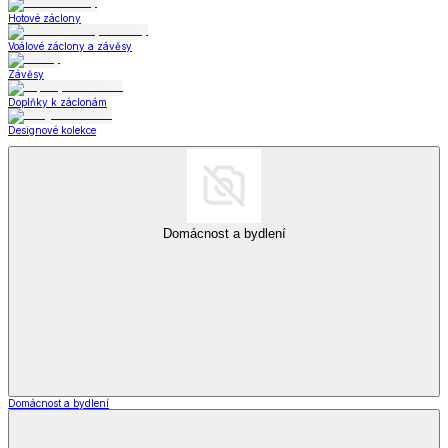
Hotové záclony
Voálové záclony a závěsy
Závěsy
Doplňky k záclonám
Designové kolekce
Domácnost a bydlení
Domácnost a bydlení