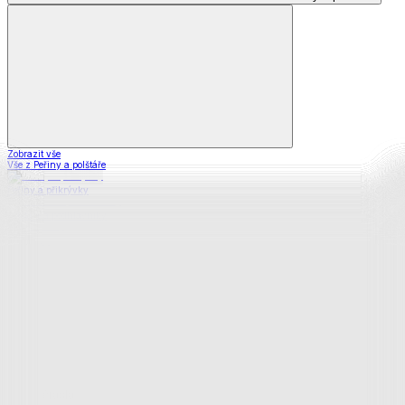
Zobrazit vše
Vše z Peřiny a polštáře
Peřiny a přikrývky
Polštáře a podhlavníky
Soupravy
Prostěradla