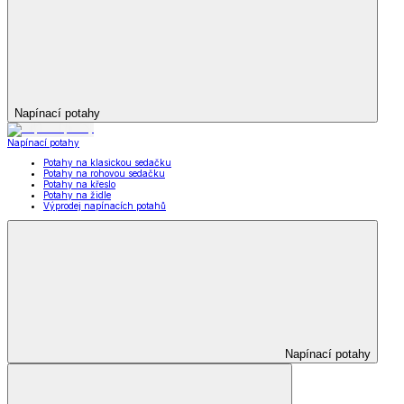
Napínací potahy
Napínací potahy
Potahy na klasickou sedačku
Potahy na rohovou sedačku
Potahy na křeslo
Potahy na židle
Výprodej napínacích potahů
Napínací potahy