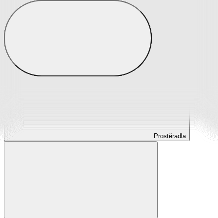
Prostěradla
Prostěradla z mikroplyše
Prostěradla froté
Prostěradla jersey
Prostěradla s elastanem
Prostěradla plátěná
Prostěradla nepropustná
Prostěradla dětská
Prostěradla