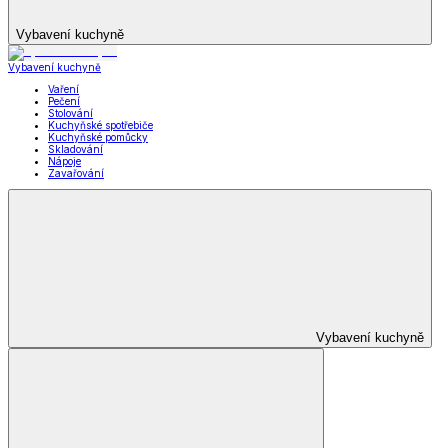
Vybavení kuchyně
Vybavení kuchyně
Vaření
Pečení
Stolování
Kuchyňské spotřebiče
Kuchyňské pomůcky
Skladování
Nápoje
Zavařování
Vybavení kuchyně