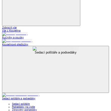
Zobrazit vše
Vše z Koupelna
Ručníky a osušky
Koupelnové předložky
Sedací polštáře a podsedáky
Sedací polštáře a podsedáky
Sedací polštáře
Podsedáky na židle
Zdravotní podsedáky