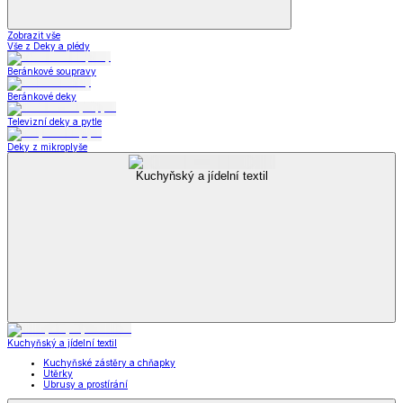
Zobrazit vše
Vše z Deky a plédy
Beránkové soupravy
Beránkové deky
Televizní deky a pytle
Deky z mikroplyše
Kuchyňský a jídelní textil
Kuchyňský a jídelní textil
Kuchyňské zástěry a chňapky
Utěrky
Ubrusy a prostírání