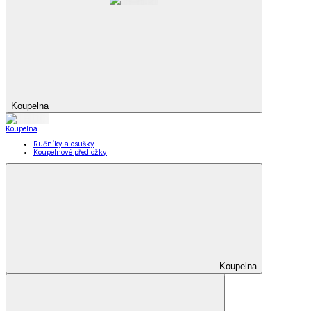
Koupelna
Koupelna
Ručníky a osušky
Koupelnové předložky
Koupelna