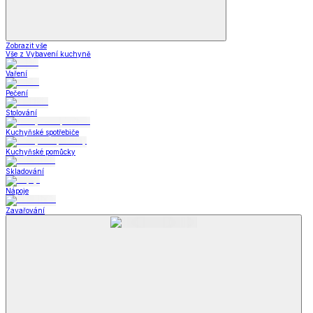
Zobrazit vše
Vše z Vybavení kuchyně
Vaření
Pečení
Stolování
Kuchyňské spotřebiče
Kuchyňské pomůcky
Skladování
Nápoje
Zavařování