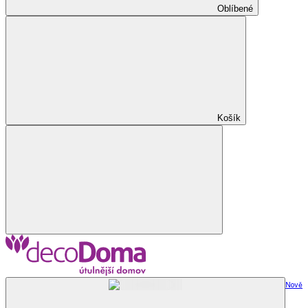
Oblíbené
Košík
Nově