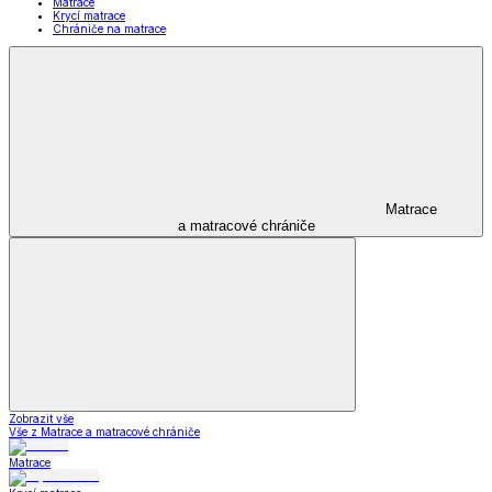
Matrace
Krycí matrace
Chrániče na matrace
Matrace
a matracové chrániče
Zobrazit vše
Vše z Matrace a matracové chrániče
Matrace