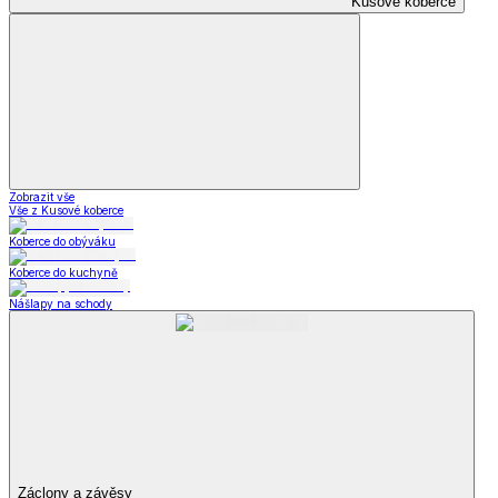
Kusové koberce
Zobrazit vše
Vše z Kusové koberce
Koberce do obýváku
Koberce do kuchyně
Nášlapy na schody
Záclony a závěsy