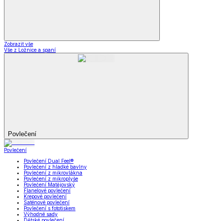
Zobrazit vše
Vše z Ložnice a spaní
Povlečení
Povlečení
Povlečení Dual Feel®
Povlečení z hladké bavlny
Povlečení z mikrovlákna
Povlečení z mikroplyše
Povlečení Matějovský
Flanelové povlečení
Krepové povlečení
Saténové povlečení
Povlečení s fototiskem
Výhodné sady
Dětské povlečení