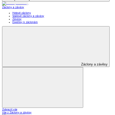
Záclony a závěsy
Hotové záclony
Voálové záclony a závěsy
Závěsy
Doplňky k záclonám
Záclony a závěsy
Zobrazit vše
Vše z Záclony a závěsy