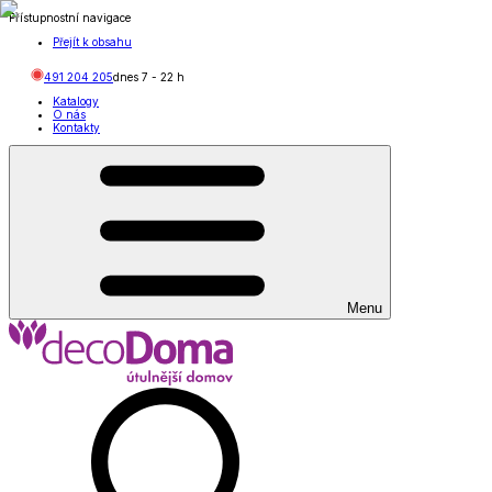
Přístupnostní navigace
Přejít k obsahu
491 204 205
dnes
7
-
22
h
Katalogy
O nás
Kontakty
Menu