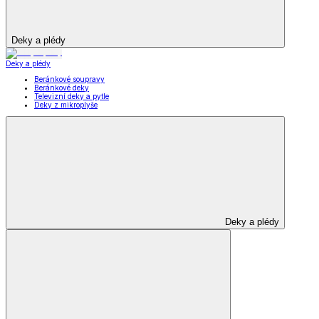
Deky a plédy
Deky a plédy
Beránkové soupravy
Beránkové deky
Televizní deky a pytle
Deky z mikroplyše
Deky a plédy