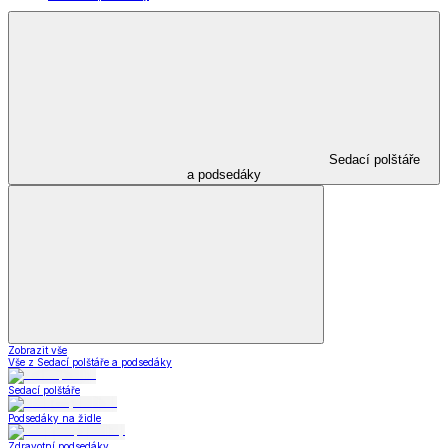
Sedací polštáře
a podsedáky
Zobrazit vše
Vše z Sedací polštáře a podsedáky
Sedací polštáře
Podsedáky na židle
Zdravotní podsedáky