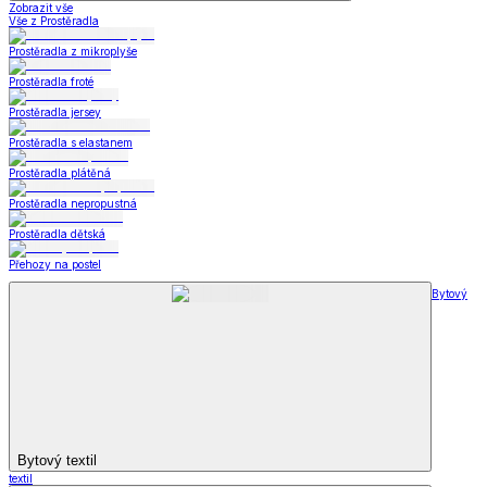
Zobrazit vše
Vše z Prostěradla
Prostěradla z mikroplyše
Prostěradla froté
Prostěradla jersey
Prostěradla s elastanem
Prostěradla plátěná
Prostěradla nepropustná
Prostěradla dětská
Přehozy na postel
Bytový
Bytový textil
textil