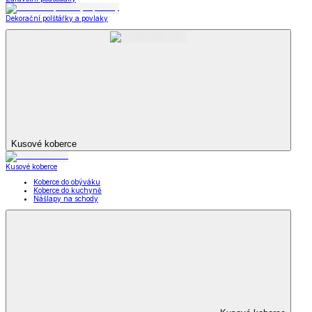
Dekorační polštářky a povlaky
Kusové koberce
Kusové koberce
Koberce do obýváku
Koberce do kuchyně
Nášlapy na schody