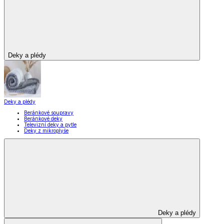
Deky a plédy
Deky a plédy
Beránkové soupravy
Beránkové deky
Televizní deky a pytle
Deky z mikroplyše
Deky a plédy