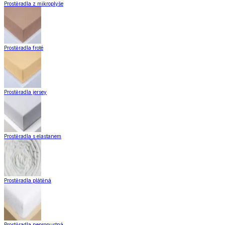
Prostěradla z mikroplyše
Prostěradla froté
Prostěradla jersey
Prostěradla s elastanem
Prostěradla plátěná
Prostěradla nepropustná