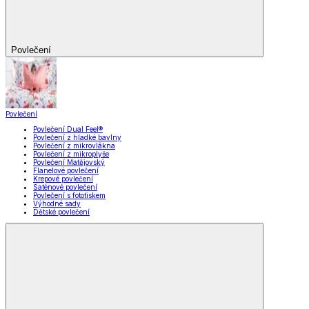
Povlečení
Povlečení
Povlečení Dual Feel®
Povlečení z hladké bavlny
Povlečení z mikrovlákna
Povlečení z mikroplyše
Povlečení Matějovský
Flanelové povlečení
Krepové povlečení
Saténové povlečení
Povlečení s fototiskem
Výhodné sady
Dětské povlečení