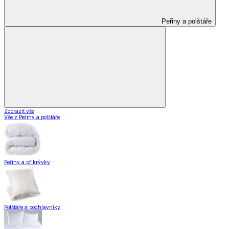
Peřiny a polštáře
Zobrazit vše
Vše z Peřiny a polštáře
Peřiny a přikrývky
Polštáře a podhlavníky