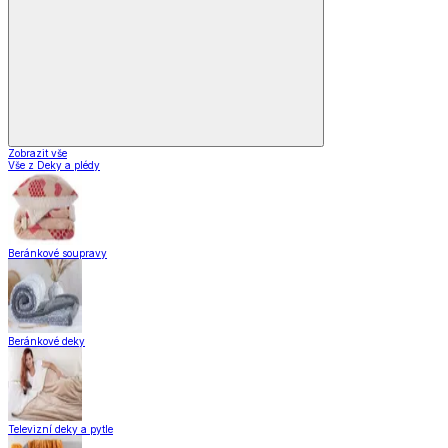
Zobrazit vše
Vše z Deky a plédy
Beránkové soupravy
Beránkové deky
Televizní deky a pytle