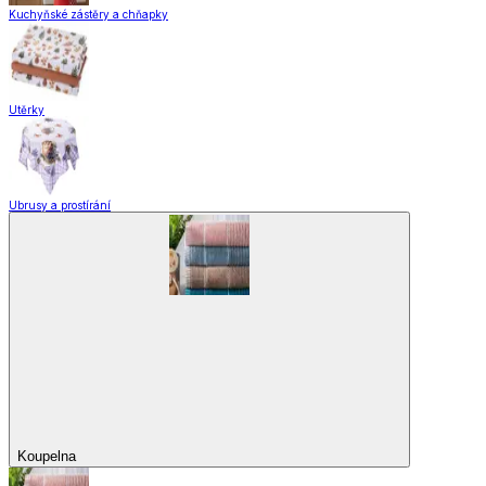
Kuchyňské zástěry a chňapky
Utěrky
Ubrusy a prostírání
Koupelna