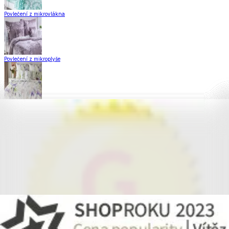
Povlečení z mikrovlákna
Povlečení z mikroplyše
Povlečení Matějovský
Flanelové povlečení
Krepové povlečení