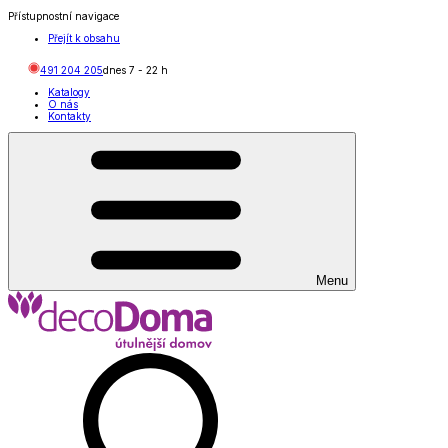
Přístupnostní navigace
Přejít k obsahu
491 204 205
dnes
7
-
22
h
Katalogy
O nás
Kontakty
Menu