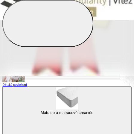
Saténové povlečení
Povlečení s fototiskem
Výhodné sady
Dětské povlečení
Matrace a matracové chrániče