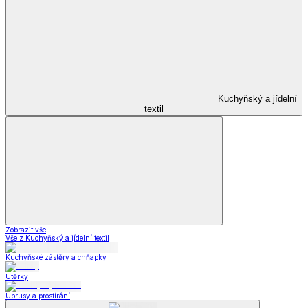
Kuchyňský a jídelní
textil
Zobrazit vše
Vše z Kuchyňský a jídelní textil
Kuchyňské zástěry a chňapky
Utěrky
Ubrusy a prostírání