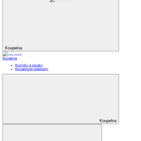
Koupelna
Koupelna
Ručníky a osušky
Koupelnové předložky
Koupelna