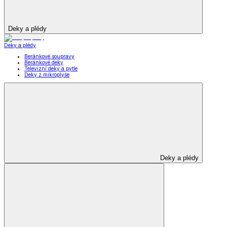
Deky a plédy
Deky a plédy
Beránkové soupravy
Beránkové deky
Televizní deky a pytle
Deky z mikroplyše
Deky a plédy