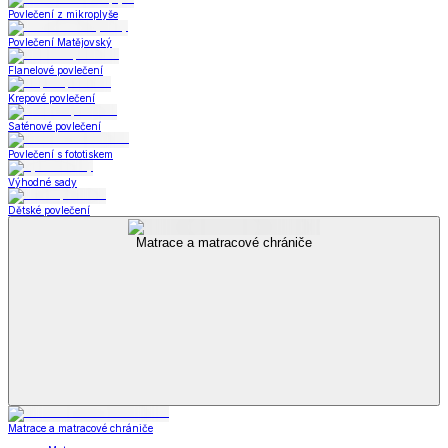
Povlečení z mikroplyše
Povlečení Matějovský
Flanelové povlečení
Krepové povlečení
Saténové povlečení
Povlečení s fototiskem
Výhodné sady
Dětské povlečení
Matrace a matracové chrániče
Matrace a matracové chrániče