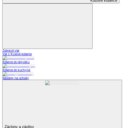
Kusové koberce
Zobrazit vše
Vše z Kusové koberce
Koberce do obýváku
Koberce do kuchyně
Nášlapy na schody
Záclony a závěsy