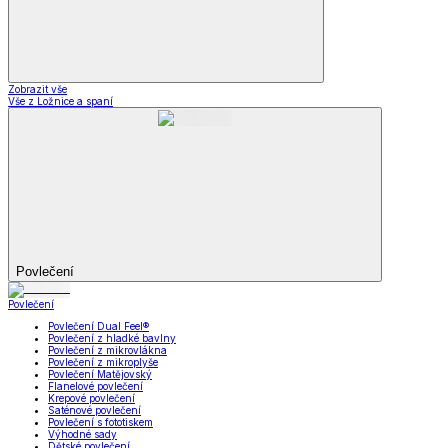
Zobrazit vše
Vše z Ložnice a spaní
Povlečení
Povlečení
Povlečení Dual Feel®
Povlečení z hladké bavlny
Povlečení z mikrovlákna
Povlečení z mikroplyše
Povlečení Matějovský
Flanelové povlečení
Krepové povlečení
Saténové povlečení
Povlečení s fototiskem
Výhodné sady
Dětské povlečení