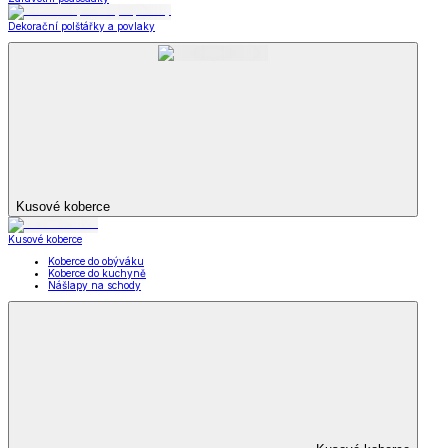
Dekorační polštářky a povlaky
Kusové koberce
Kusové koberce
Koberce do obýváku
Koberce do kuchyně
Nášlapy na schody