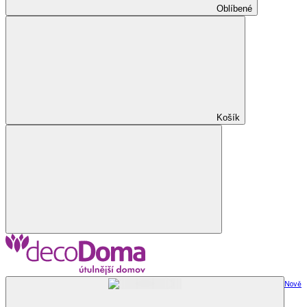
Oblíbené
Košík
Nově