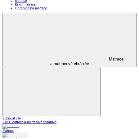
Matrace
Krycí matrace
Chrániče na matrace
Matrace
a matracové chrániče
Zobrazit vše
Vše z Matrace a matracové chrániče
Matrace