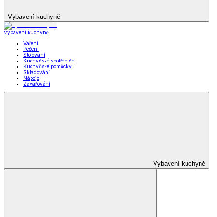
Vybavení kuchyně
Vybavení kuchyně
Vaření
Pečení
Stolování
Kuchyňské spotřebiče
Kuchyňské pomůcky
Skladování
Nápoje
Zavařování
Vybavení kuchyně