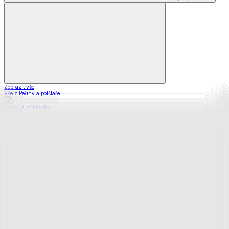
Zobrazit vše
Vše z Peřiny a polštáře
Peřiny a přikrývky
Polštáře a podhlavníky
Soupravy
Prostěradla