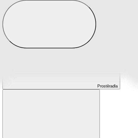
Prostěradla
Prostěradla z mikroplyše
Prostěradla froté
Prostěradla jersey
Prostěradla s elastanem
Prostěradla plátěná
Prostěradla nepropustná
Prostěradla dětská
Prostěradla