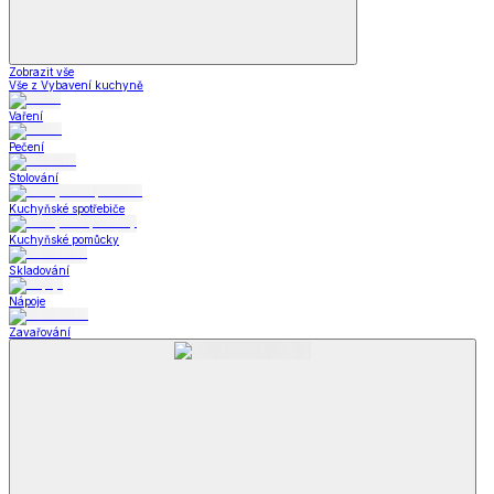
Zobrazit vše
Vše z Vybavení kuchyně
Vaření
Pečení
Stolování
Kuchyňské spotřebiče
Kuchyňské pomůcky
Skladování
Nápoje
Zavařování