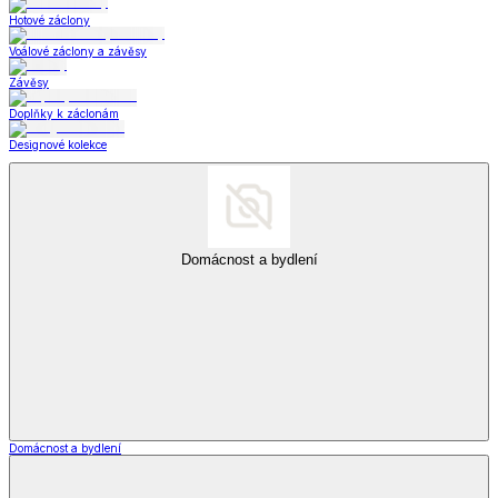
Hotové záclony
Voálové záclony a závěsy
Závěsy
Doplňky k záclonám
Designové kolekce
Domácnost a bydlení
Domácnost a bydlení