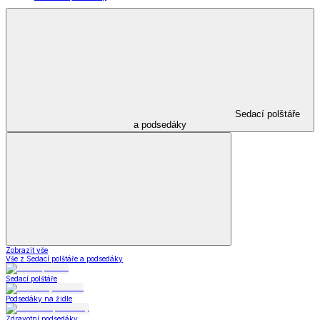
Sedací polštáře
a podsedáky
Zobrazit vše
Vše z Sedací polštáře a podsedáky
Sedací polštáře
Podsedáky na židle
Zdravotní podsedáky