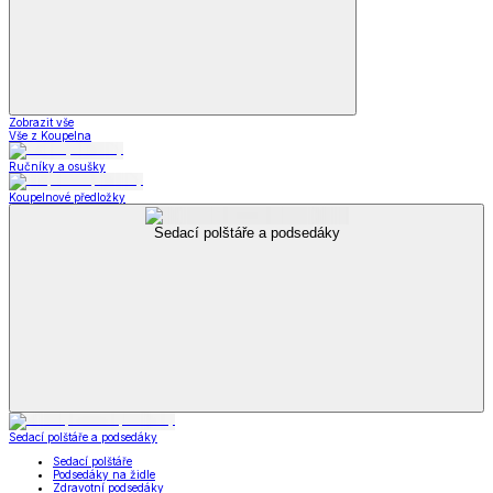
Zobrazit vše
Vše z Koupelna
Ručníky a osušky
Koupelnové předložky
Sedací polštáře a podsedáky
Sedací polštáře a podsedáky
Sedací polštáře
Podsedáky na židle
Zdravotní podsedáky