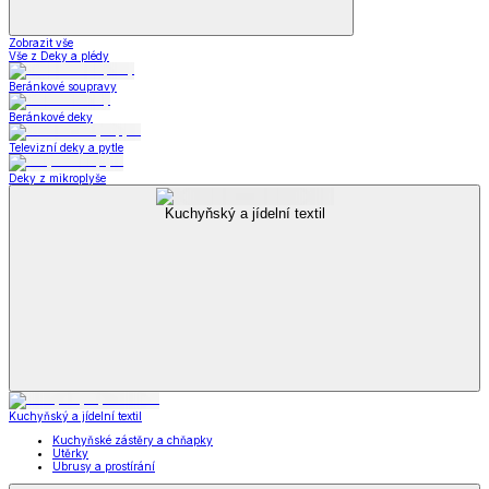
Zobrazit vše
Vše z Deky a plédy
Beránkové soupravy
Beránkové deky
Televizní deky a pytle
Deky z mikroplyše
Kuchyňský a jídelní textil
Kuchyňský a jídelní textil
Kuchyňské zástěry a chňapky
Utěrky
Ubrusy a prostírání