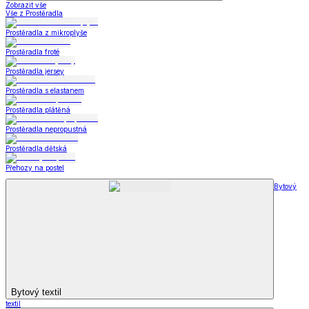
Zobrazit vše
Vše z Prostěradla
Prostěradla z mikroplyše
Prostěradla froté
Prostěradla jersey
Prostěradla s elastanem
Prostěradla plátěná
Prostěradla nepropustná
Prostěradla dětská
Přehozy na postel
Bytový
Bytový textil
textil