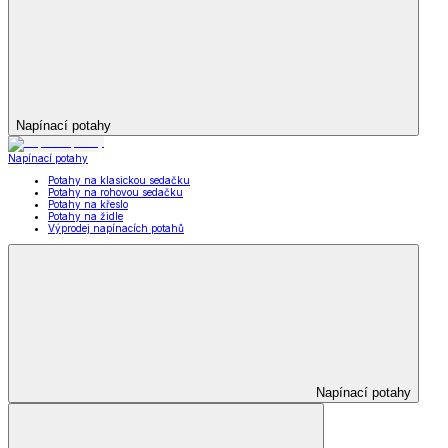
Napínací potahy
Napínací potahy
Potahy na klasickou sedačku
Potahy na rohovou sedačku
Potahy na křeslo
Potahy na židle
Výprodej napínacích potahů
Napínací potahy