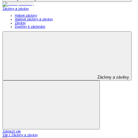
Záclony a závěsy
Hotové záclony
Voálové záclony a závěsy
Závěsy
Doplňky k záclonám
Záclony a závěsy
Zobrazit vše
Vše z Záclony a závěsy