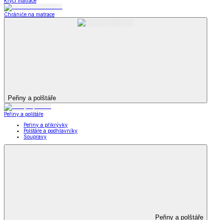
Krycí matrace
Chrániče na matrace
Peřiny a polštáře
Peřiny a polštáře
Peřiny a přikrývky
Polštáře a podhlavníky
Soupravy
Peřiny a polštáře