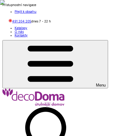
Přístupnostní navigace
Přejít k obsahu
491 204 205
dnes
7
-
22
h
Katalogy
O nás
Kontakty
Menu