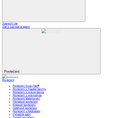
Zobrazit vše
Vše z Ložnice a spaní
Povlečení
Povlečení
Povlečení Dual Feel®
Povlečení z hladké bavlny
Povlečení z mikrovlákna
Povlečení z mikroplyše
Povlečení Matějovský
Flanelové povlečení
Krepové povlečení
Saténové povlečení
Povlečení s fototiskem
Výhodné sady
Dětské povlečení