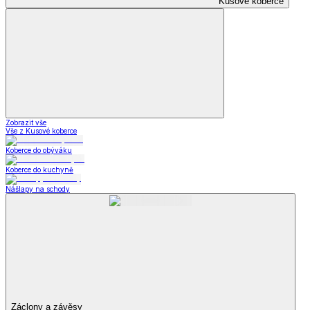
Kusové koberce
Zobrazit vše
Vše z Kusové koberce
Koberce do obýváku
Koberce do kuchyně
Nášlapy na schody
Záclony a závěsy