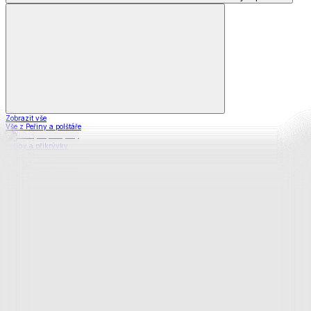
Zobrazit vše
Vše z Peřiny a polštáře
Peřiny a přikrývky
Polštáře a podhlavníky
Soupravy
Prostěradla