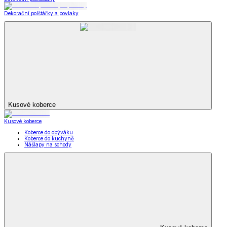
Dekorační polštářky a povlaky
Kusové koberce
Kusové koberce
Koberce do obýváku
Koberce do kuchyně
Nášlapy na schody