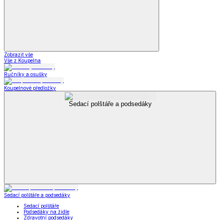
Zobrazit vše
Vše z Koupelna
Ručníky a osušky
Koupelnové předložky
Sedací polštáře a podsedáky
Sedací polštáře a podsedáky
Sedací polštáře
Podsedáky na židle
Zdravotní podsedáky