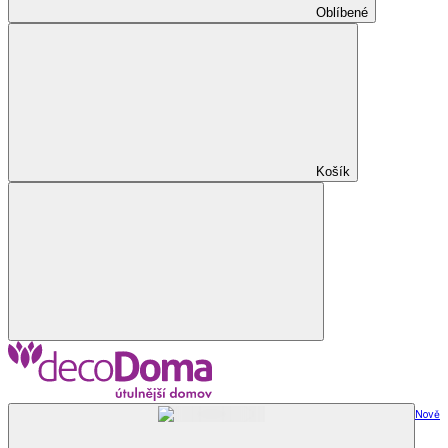
Oblíbené
Košík
Nově