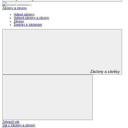
Záclony a závěsy
Hotové záclony
Voálové záclony a závěsy
Závěsy
Doplňky k záclonám
Záclony a závěsy
Zobrazit vše
Vše z Záclony a závěsy