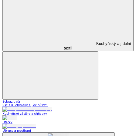
Kuchyňský a jídelní
textil
Zobrazit vše
Vše z Kuchyňský a jídelní textil
Kuchyňské zástěry a chňapky
Utěrky
Ubrusy a prostírání