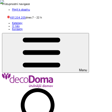
Přístupnostní navigace
Přejít k obsahu
491 204 205
dnes
7
-
22
h
Katalogy
O nás
Kontakty
Menu