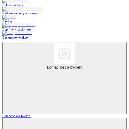
Hotové záclony
Voálové záclony a závěsy
Závěsy
Doplňky k záclonám
Designové kolekce
Domácnost a bydlení
Domácnost a bydlení