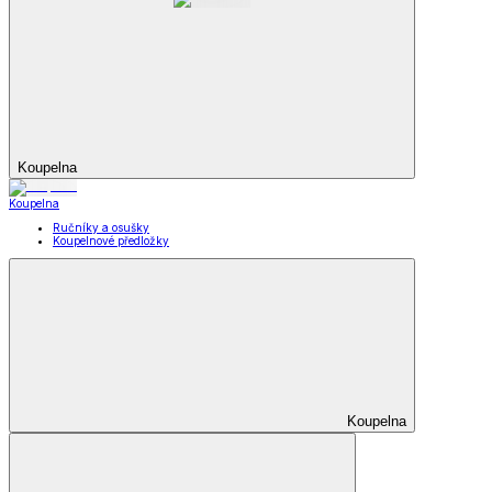
Koupelna
Koupelna
Ručníky a osušky
Koupelnové předložky
Koupelna