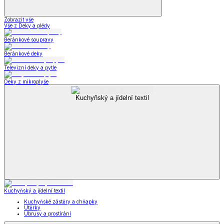
Zobrazit vše
Vše z Deky a plédy
Beránkové soupravy
Beránkové deky
Televizní deky a pytle
Deky z mikroplyše
Kuchyňský a jídelní textil
Kuchyňský a jídelní textil
Kuchyňské zástěry a chňapky
Utěrky
Ubrusy a prostírání