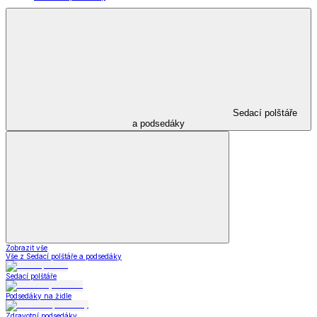
Sedací polštáře
a podsedáky
Zobrazit vše
Vše z Sedací polštáře a podsedáky
Sedací polštáře
Podsedáky na židle
Zdravotní podsedáky