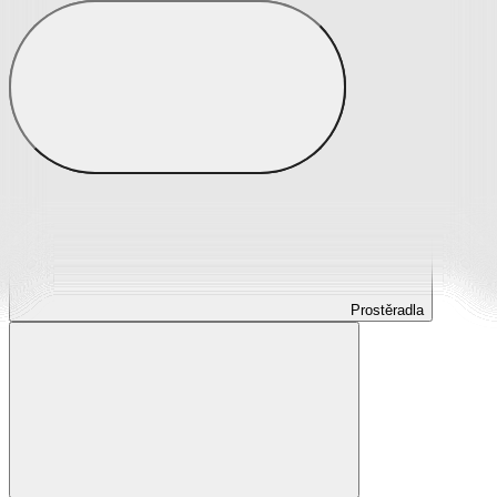
Prostěradla
Prostěradla z mikroplyše
Prostěradla froté
Prostěradla jersey
Prostěradla s elastanem
Prostěradla plátěná
Prostěradla nepropustná
Prostěradla dětská
Prostěradla