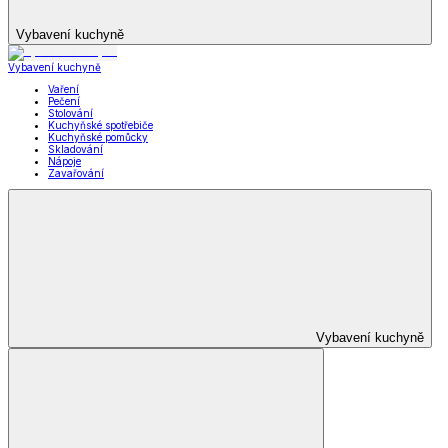
Vybavení kuchyně
Vybavení kuchyně
Vaření
Pečení
Stolování
Kuchyňské spotřebiče
Kuchyňské pomůcky
Skladování
Nápoje
Zavařování
Vybavení kuchyně