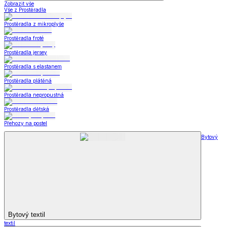
Zobrazit vše
Vše z Prostěradla
Prostěradla z mikroplyše
Prostěradla froté
Prostěradla jersey
Prostěradla s elastanem
Prostěradla plátěná
Prostěradla nepropustná
Prostěradla dětská
Přehozy na postel
Bytový
Bytový textil
textil