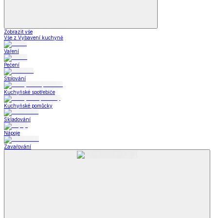
Zobrazit vše
Vše z Vybavení kuchyně
Vaření
Pečení
Stolování
Kuchyňské spotřebiče
Kuchyňské pomůcky
Skladování
Nápoje
Zavařování