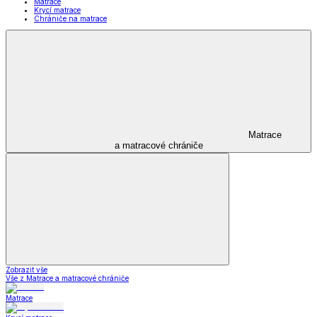
Matrace
Krycí matrace
Chrániče na matrace
Matrace
a matracové chrániče
Zobrazit vše
Vše z Matrace a matracové chrániče
Matrace