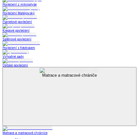
Povlečení z mikroplyše
Povlečení Matějovský
Flanelové povlečení
Krepové povlečení
Saténové povlečení
Povlečení s fototiskem
Výhodné sady
Dětské povlečení
Matrace a matracové chrániče
Matrace a matracové chrániče