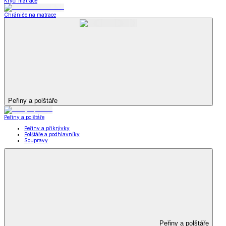
Krycí matrace
Chrániče na matrace
Peřiny a polštáře
Peřiny a polštáře
Peřiny a přikrývky
Polštáře a podhlavníky
Soupravy
Peřiny a polštáře