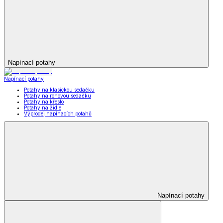
Napínací potahy
Napínací potahy
Potahy na klasickou sedačku
Potahy na rohovou sedačku
Potahy na křeslo
Potahy na židle
Výprodej napínacích potahů
Napínací potahy