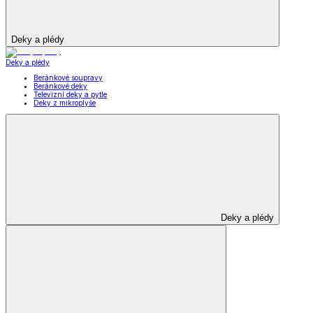
Deky a plédy
Deky a plédy
Beránkové soupravy
Beránkové deky
Televizní deky a pytle
Deky z mikroplyše
Deky a plédy