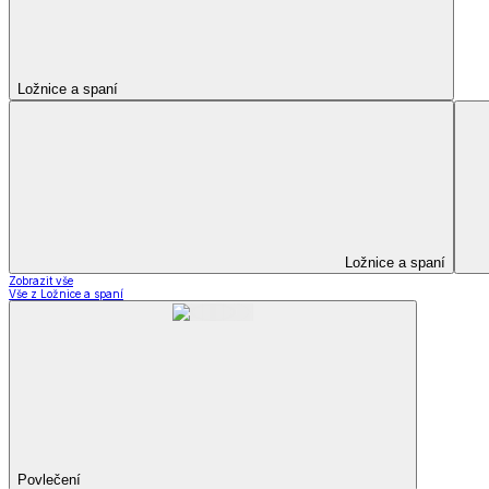
Kuchyňský a jídelní textil
Kuchyňský a jídelní textil
Kuchyňské zástěry a chňapky
Utěrky
Ubrusy a prostírání
Kuchyňský a jídelní tex
Zobrazit vše
Vše z Kuchyňský a jídelní textil
Kuchyňské zástěry a chňapky
Utěrky
Ubrusy a prostírání