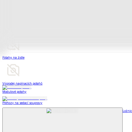
Televizní deky a pytle
Deky z mikroplyše
Deky a plédy
Zobrazit vše
Vše z Deky a plédy
Beránkové soupravy
Beránkové deky
Televizní deky a pytle
Deky z mikroplyše