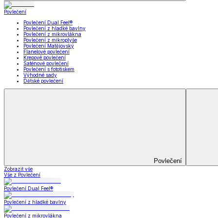
Koupelna
Koupelna
Ručníky a osušky
Koupelnové předložky
Koupelna
Zobrazit vše
Vše z Koupelna
Ručníky a osušky
Koupelnové předložky