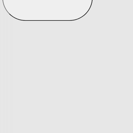
Bytový textil
Bytový textil
Zobrazit vše
Vše z Bytový textil
Deky a plédy
Deky a plédy
Beránkové soupravy
Beránkové deky