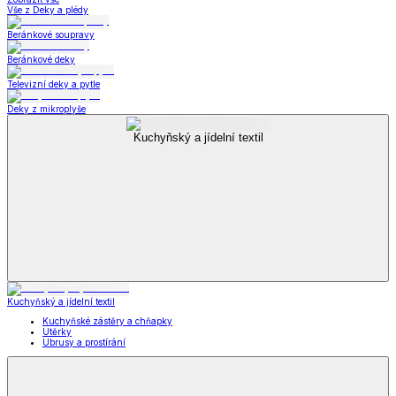
Vše z Deky a plédy
Beránkové soupravy
Beránkové deky
Televizní deky a pytle
Deky z mikroplyše
Kuchyňský a jídelní textil
Kuchyňský a jídelní textil
Kuchyňské zástěry a chňapky
Utěrky
Ubrusy a prostírání