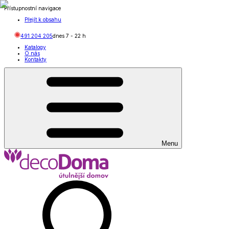
Přístupnostní navigace
Přejít k obsahu
491 204 205
dnes
7
-
22
h
Katalogy
O nás
Kontakty
Menu