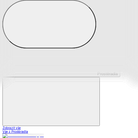
Prostěradla z mikroplyše
Prostěradla froté
Prostěradla jersey
Prostěradla s elastanem
Prostěradla plátěná
Prostěradla nepropustná
Prostěradla dětská
Prostěradla
Zobrazit vše
Vše z Prostěradla