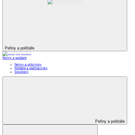
Peřiny a polštáře
Peřiny a polštáře
Peřiny a přikrývky
Polštáře a podhlavníky
Soupravy
Peřiny a polštáře