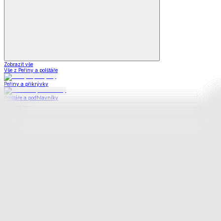
Zobrazit vše
Vše z Peřiny a polštáře
Peřiny a přikrývky
Polštáře a podhlavníky
Soupravy
Prostěradla
Prostěradla