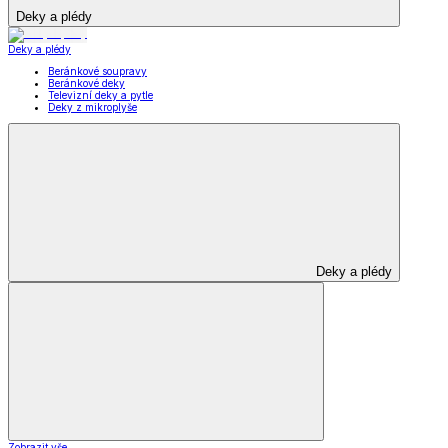
Deky a plédy
Deky a plédy
Beránkové soupravy
Beránkové deky
Televizní deky a pytle
Deky z mikroplyše
Deky a plédy
Zobrazit vše