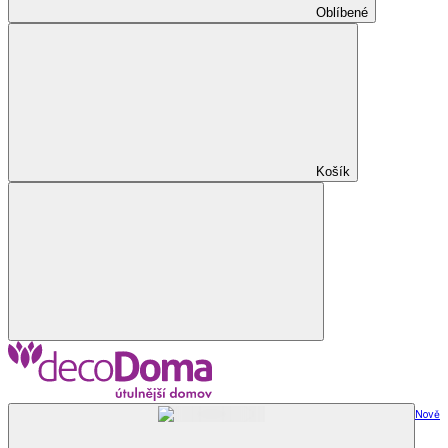
Oblíbené
Košík
Nově