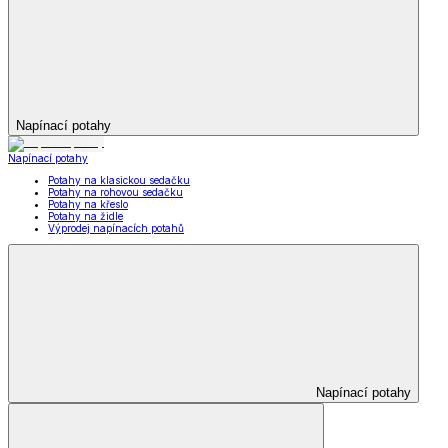
Napínací potahy
Napínací potahy
Potahy na klasickou sedačku
Potahy na rohovou sedačku
Potahy na křeslo
Potahy na židle
Výprodej napínacích potahů
Napínací potahy