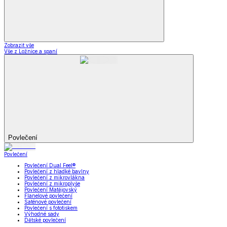
Zobrazit vše
Vše z Ložnice a spaní
Povlečení
Povlečení
Povlečení Dual Feel®
Povlečení z hladké bavlny
Povlečení z mikrovlákna
Povlečení z mikroplyše
Povlečení Matějovský
Flanelové povlečení
Saténové povlečení
Povlečení s fototiskem
Výhodné sady
Dětské povlečení