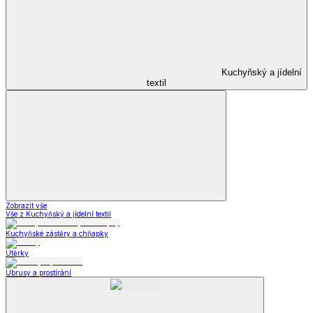
Kuchyňský a jídelní
textil
Zobrazit vše
Vše z Kuchyňský a jídelní textil
Kuchyňské zástěry a chňapky
Utěrky
Ubrusy a prostírání