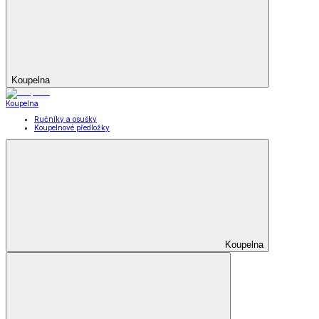
Koupelna
Koupelna
Ručníky a osušky
Koupelnové předložky
Koupelna