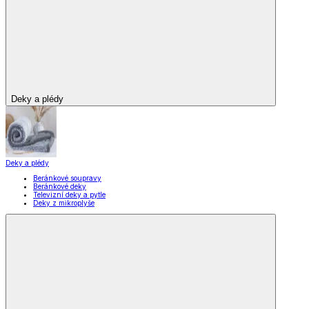
Vaření
Pečení
Stolování
Kuchyňské spotřebiče
Kuchyňské pomůcky