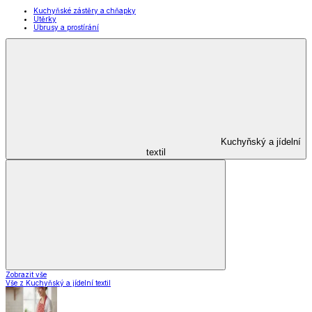
Zobrazit vše
Vše z Domácnost a úklid
Praktičtí pomocníci
Pomůcky pro úklid a čištění
Praní a žehlení
Drobné opravy