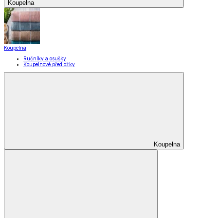
Bytové doplňky
Bytové doplňky
Drobný nábytek
Bytové dekorace
Doplňky do koupelny
Umělé květiny
Rohožky
Svíčky a svícny