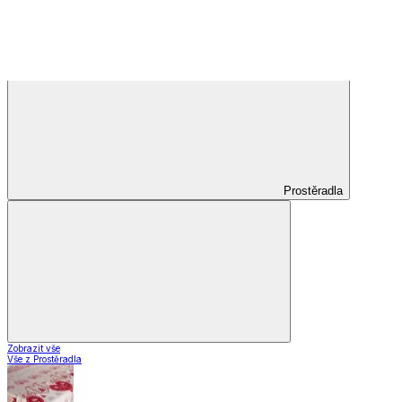
Voálové záclony a závěsy
Závěsy
Doplňky k záclonám
Designové kolekce
Domácnost a bydlení