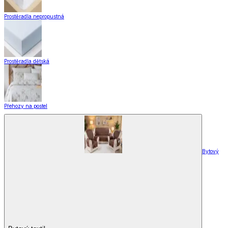
Zobrazit vše
Vše z Domácnost a bydlení
Vybavení kuchyně
Vybavení kuchyně
Vaření
Pečení
Stolování
Kuchyňské spotřebiče
Kuchyňské pomůcky