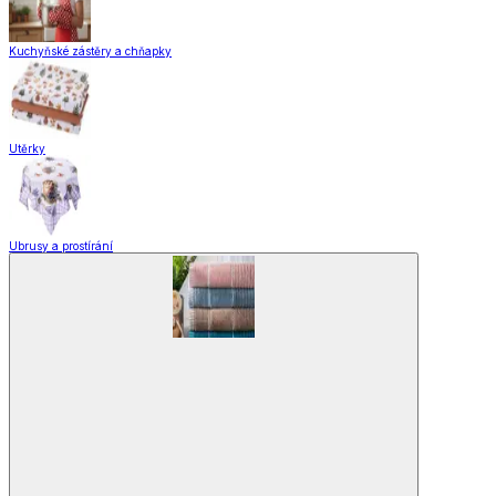
Úložné boxy a vakuové pytle
EkoDrogerie
Pro mazlíčky
Zábava a volný čas
Pro děti