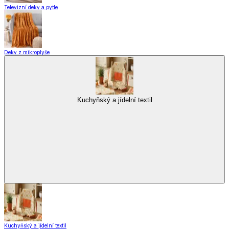
Domácnost a úklid
Praktičtí pomocníci
Pomůcky pro úklid a čištění
Praní a žehlení
Drobné opravy
Úložné boxy a vakuové pytle
EkoDrogerie
Pro mazlíčky
Zábava a volný čas
Pro děti
Domácnost a úklid