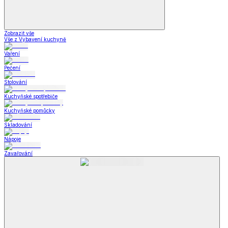
Zobrazit vše
Vše z Vybavení kuchyně
Vaření
Pečení
Stolování
Kuchyňské spotřebiče
Kuchyňské pomůcky
Skladování
Nápoje
Zavařování