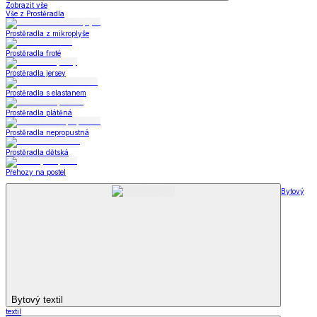
Zobrazit vše
Vše z Prostěradla
Prostěradla z mikroplyše
Prostěradla froté
Prostěradla jersey
Prostěradla s elastanem
Prostěradla plátěná
Prostěradla nepropustná
Prostěradla dětská
Přehozy na postel
Bytový
Bytový textil
textil