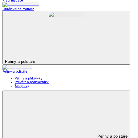
Krycí matrace
Chrániče na matrace
Peřiny a polštáře
Peřiny a polštáře
Peřiny a přikrývky
Polštáře a podhlavníky
Soupravy
Peřiny a polštáře