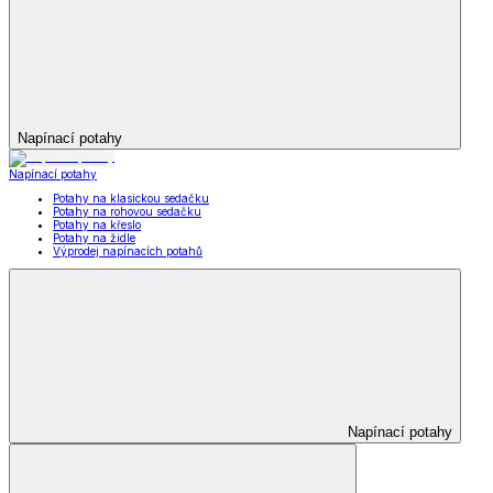
Napínací potahy
Napínací potahy
Potahy na klasickou sedačku
Potahy na rohovou sedačku
Potahy na křeslo
Potahy na židle
Výprodej napínacích potahů
Napínací potahy