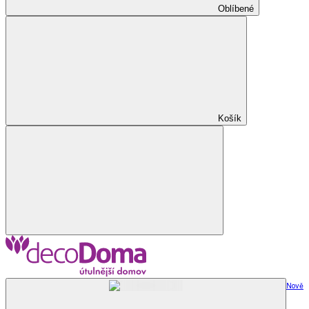
Oblíbené
Košík
Nově