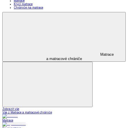
Matrace
Krycí matrace
Chrániče na matrace
Matrace
a matracové chrániče
Zobrazit vše
Vše z Matrace a matracové chrániče
Matrace