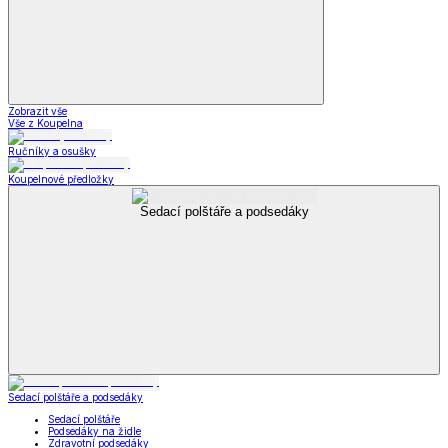
Zobrazit vše
Vše z Koupelna
Ručníky a osušky
Koupelnové předložky
Sedací polštáře a podsedáky
Sedací polštáře a podsedáky
Sedací polštáře
Podsedáky na židle
Zdravotní podsedáky