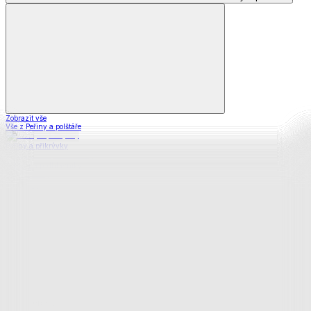
Zobrazit vše
Vše z Peřiny a polštáře
Peřiny a přikrývky
Polštáře a podhlavníky
Soupravy
Prostěradla