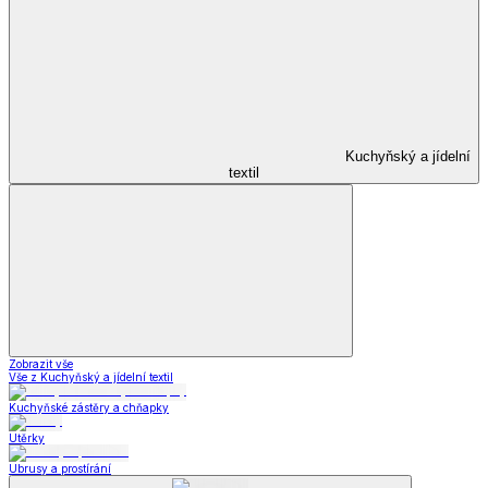
Kuchyňský a jídelní
textil
Zobrazit vše
Vše z Kuchyňský a jídelní textil
Kuchyňské zástěry a chňapky
Utěrky
Ubrusy a prostírání