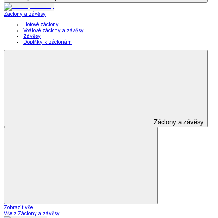
Záclony a závěsy
Hotové záclony
Voálové záclony a závěsy
Závěsy
Doplňky k záclonám
Záclony a závěsy
Zobrazit vše
Vše z Záclony a závěsy