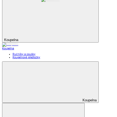
Koupelna
Koupelna
Ručníky a osušky
Koupelnové předložky
Koupelna