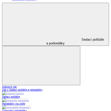
Sedací polštáře
a podsedáky
Zobrazit vše
Vše z Sedací polštáře a podsedáky
Sedací polštáře
Podsedáky na židle
Zdravotní podsedáky