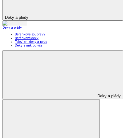
Deky a plédy
Deky a plédy
Beránkové soupravy
Beránkové deky
Televizní deky a pytle
Deky z mikroplyše
Deky a plédy