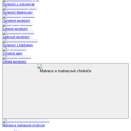
Povlečení z mikroplyše
Povlečení Matějovský
Flanelové povlečení
Krepové povlečení
Saténové povlečení
Povlečení s fototiskem
Výhodné sady
Dětské povlečení
Matrace a matracové chrániče
Matrace a matracové chrániče