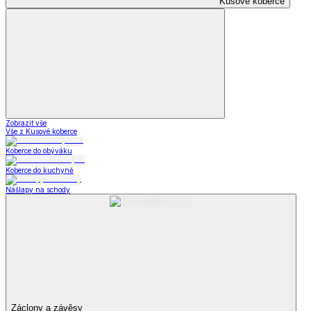
Kusové koberce
Zobrazit vše
Vše z Kusové koberce
Koberce do obýváku
Koberce do kuchyně
Nášlapy na schody
Záclony a závěsy