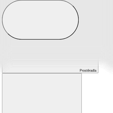
Prostěradla
Prostěradla z mikroplyše
Prostěradla froté
Prostěradla jersey
Prostěradla s elastanem
Prostěradla plátěná
Prostěradla nepropustná
Prostěradla dětská
Prostěradla