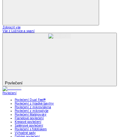
Zobrazit vše
Vše z Ložnice a spaní
Povlečení
Povlečení
Povlečení Dual Feel®
Povlečení z hladké bavlny
Povlečení z mikrovlákna
Povlečení z mikroplyše
Povlečení Matějovský
Flanelové povlečení
Krepové povlečení
Saténové povlečení
Povlečení s fototiskem
Výhodné sady
Dětské povlečení