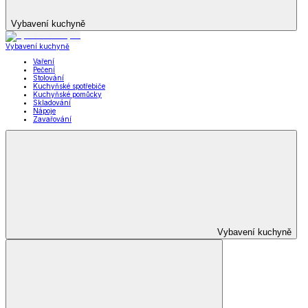
Vybavení kuchyně
Vybavení kuchyně
Vaření
Pečení
Stolování
Kuchyňské spotřebiče
Kuchyňské pomůcky
Skladování
Nápoje
Zavařování
Vybavení kuchyně