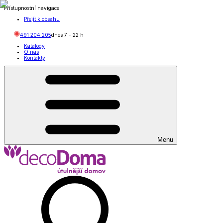
Přístupnostní navigace
Přejít k obsahu
491 204 205
dnes
7
-
22
h
Katalogy
O nás
Kontakty
Menu