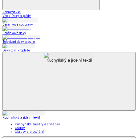
Zobrazit vše
Vše z Deky a plédy
Beránkové soupravy
Beránkové deky
Televizní deky a pytle
Deky z mikroplyše
Kuchyňský a jídelní textil
Kuchyňský a jídelní textil
Kuchyňské zástěry a chňapky
Utěrky
Ubrusy a prostírání