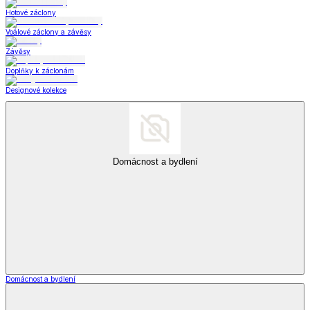
Hotové záclony
Voálové záclony a závěsy
Závěsy
Doplňky k záclonám
Designové kolekce
Domácnost a bydlení
Domácnost a bydlení