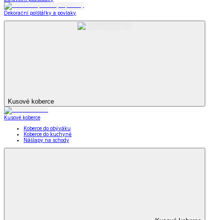
Dekorační polštářky a povlaky
Kusové koberce
Kusové koberce
Koberce do obýváku
Koberce do kuchyně
Nášlapy na schody