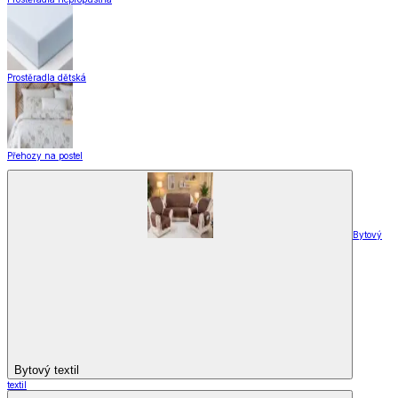
Doplňky k záclonám
Designové kolekce
Domácnost a bydlení
Domácnost a bydlení