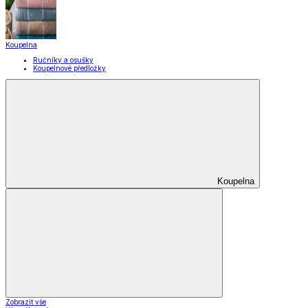
Pomůcky pro úklid a čištění
Praní a žehlení
Drobné opravy
Úložné boxy a vakuové pytle
EkoDrogerie