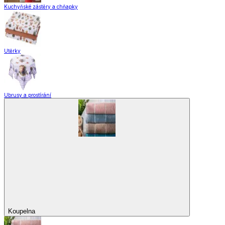
Domácnost a úklid
Zobrazit vše
Vše z Domácnost a úklid
Praktičtí pomocníci