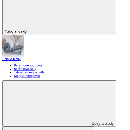
Vybavení kuchyně
Vybavení kuchyně
Vaření
Pečení
Stolování
Kuchyňské spotřebiče
Kuchyňské pomůcky
Skladování
Nápoje
Zavařování
Vybavení kuchyně