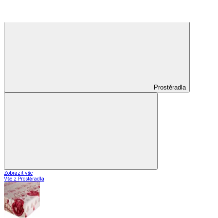
Záclony a závěsy
Záclony a závěsy
Hotové záclony
Voálové záclony a závěsy
Závěsy
Doplňky k záclonám
Záclony a závěsy