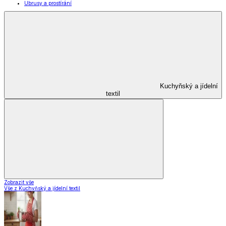
Domácnost a úklid
Domácnost a úklid
Praktičtí pomocníci
Pomůcky pro úklid a čištění
Praní a žehlení
Drobné opravy
Úložné boxy a vakuové pytle
EkoDrogerie
Pro mazlíčky
Zábava a volný čas
Pro děti