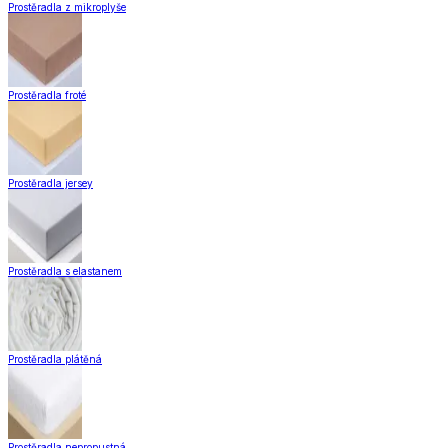
Zobrazit vše
Vše z Záclony a závěsy
Hotové záclony
Voálové záclony a závěsy
Závěsy