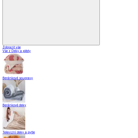
Zobrazit vše
Vše z Vybavení kuchyně
Vaření
Pečení
Stolování