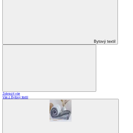
Domácnost
a bydlení
Zobrazit vše
Vše z Domácnost a bydlení