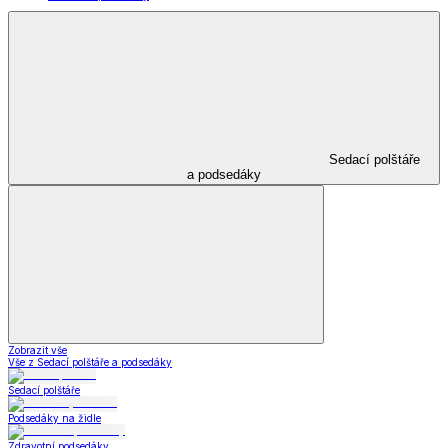
Sedací polštáře
a podsedáky
Zobrazit vše
Vše z Sedací polštáře a podsedáky
Sedací polštáře
Podsedáky na židle
Zdravotní podsedáky