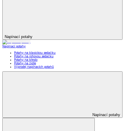
Napínací potahy
Napínací potahy
Potahy na klasickou sedačku
Potahy na rohovou sedačku
Potahy na křeslo
Potahy na židle
Výprodej napínacích potahů
Napínací potahy