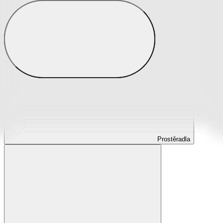
Prostěradla
Prostěradla z mikroplyše
Prostěradla froté
Prostěradla jersey
Prostěradla s elastanem
Prostěradla plátěná
Prostěradla nepropustná
Prostěradla dětská
Prostěradla