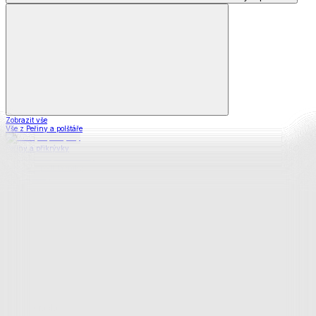
Zobrazit vše
Vše z Peřiny a polštáře
Peřiny a přikrývky
Polštáře a podhlavníky
Soupravy
Prostěradla