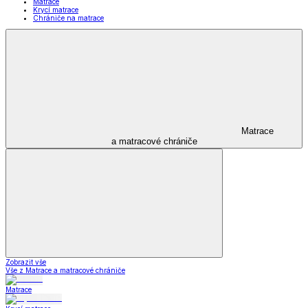
Matrace
Krycí matrace
Chrániče na matrace
Matrace
a matracové chrániče
Zobrazit vše
Vše z Matrace a matracové chrániče
Matrace