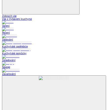
Zobrazit vše
Vše z Vybavení kuchyně
Vaření
Pečení
Stolování
Kuchyňské spotřebiče
Kuchyňské pomůcky
Skladování
Nápoje
Zavařování