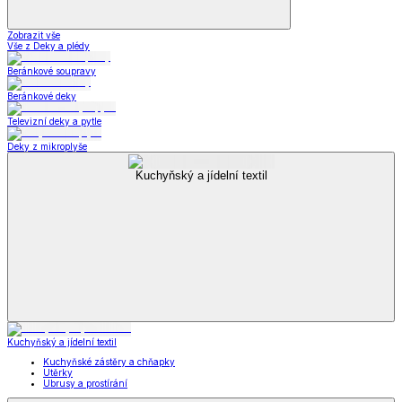
Zobrazit vše
Vše z Deky a plédy
Beránkové soupravy
Beránkové deky
Televizní deky a pytle
Deky z mikroplyše
Kuchyňský a jídelní textil
Kuchyňský a jídelní textil
Kuchyňské zástěry a chňapky
Utěrky
Ubrusy a prostírání