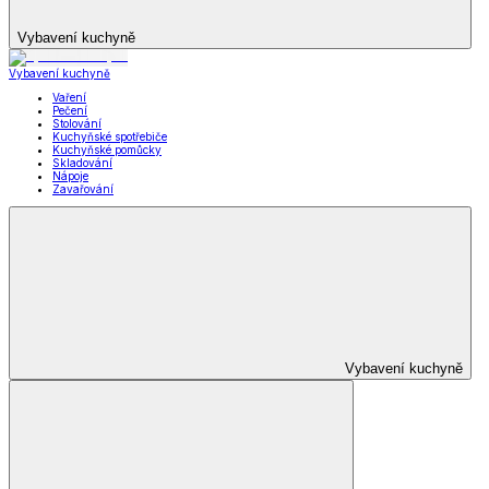
Vybavení kuchyně
Vybavení kuchyně
Vaření
Pečení
Stolování
Kuchyňské spotřebiče
Kuchyňské pomůcky
Skladování
Nápoje
Zavařování
Vybavení kuchyně