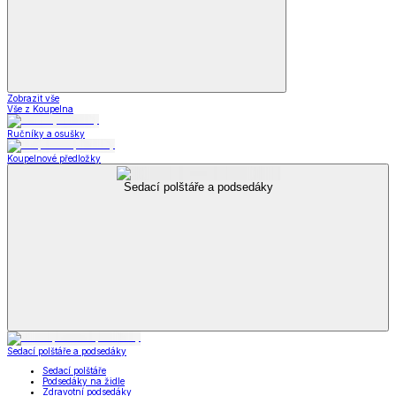
Zobrazit vše
Vše z Koupelna
Ručníky a osušky
Koupelnové předložky
Sedací polštáře a podsedáky
Sedací polštáře a podsedáky
Sedací polštáře
Podsedáky na židle
Zdravotní podsedáky