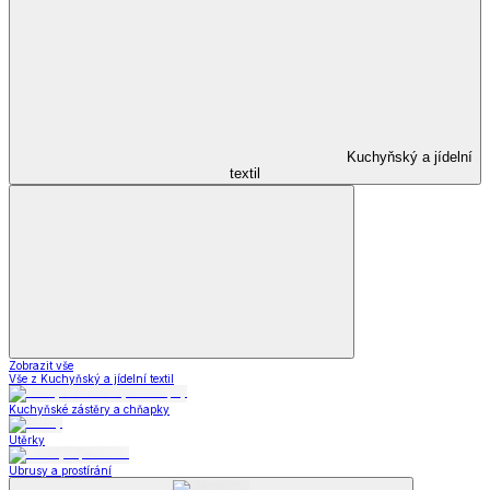
Kuchyňský a jídelní
textil
Zobrazit vše
Vše z Kuchyňský a jídelní textil
Kuchyňské zástěry a chňapky
Utěrky
Ubrusy a prostírání