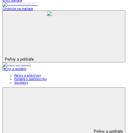
Krycí matrace
Chrániče na matrace
Peřiny a polštáře
Peřiny a polštáře
Peřiny a přikrývky
Polštáře a podhlavníky
Soupravy
Peřiny a polštáře