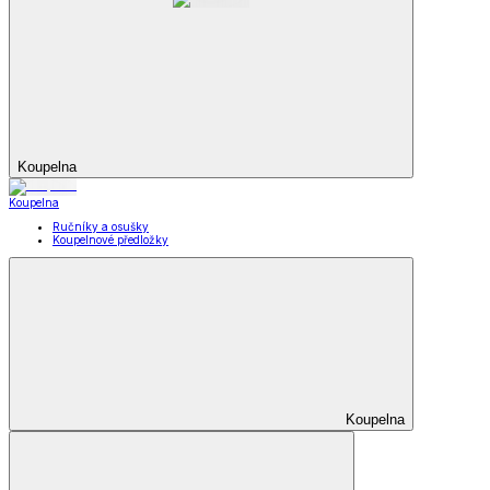
Koupelna
Koupelna
Ručníky a osušky
Koupelnové předložky
Koupelna