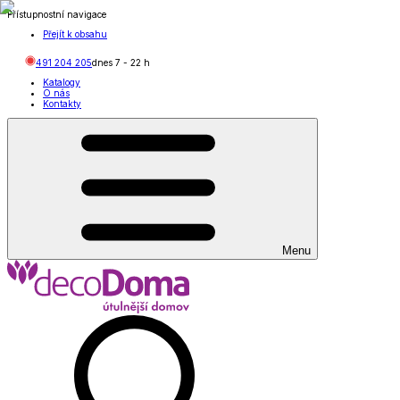
Přístupnostní navigace
Přejít k obsahu
491 204 205
dnes
7
-
22
h
Katalogy
O nás
Kontakty
Menu