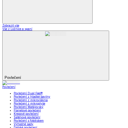
Zobrazit vše
Vše z Ložnice a spaní
Povlečení
Povlečení
Povlečení Dual Feel®
Povlečení z hladké bavlny
Povlečení z mikrovlákna
Povlečení z mikroplyše
Povlečení Matějovský
Flanelové povlečení
Krepové povlečení
Saténové povlečení
Povlečení s fototiskem
Výhodné sady
Dětské povlečení