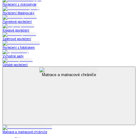
Povlečení z mikroplyše
Povlečení Matějovský
Flanelové povlečení
Krepové povlečení
Saténové povlečení
Povlečení s fototiskem
Výhodné sady
Dětské povlečení
Matrace a matracové chrániče
Matrace a matracové chrániče