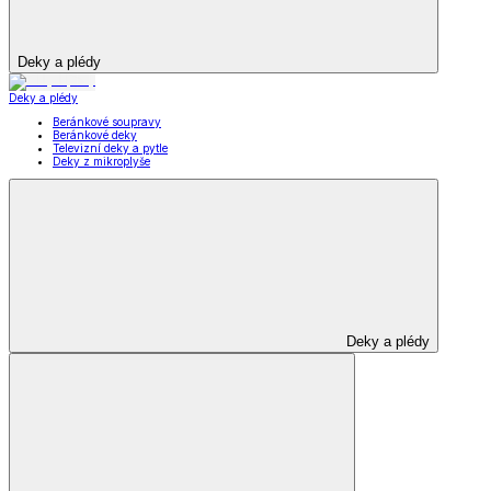
Deky a plédy
Deky a plédy
Beránkové soupravy
Beránkové deky
Televizní deky a pytle
Deky z mikroplyše
Deky a plédy