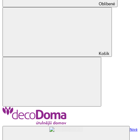
Oblíbené
Košík
Nově