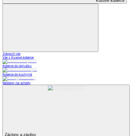
Kusové koberce
Zobrazit vše
Vše z Kusové koberce
Koberce do obýváku
Koberce do kuchyně
Nášlapy na schody
Záclony a závěsy