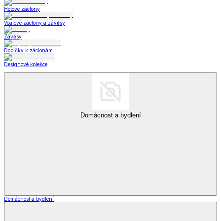
Hotové záclony
Voálové záclony a závěsy
Závěsy
Doplňky k záclonám
Designové kolekce
Domácnost a bydlení
Domácnost a bydlení