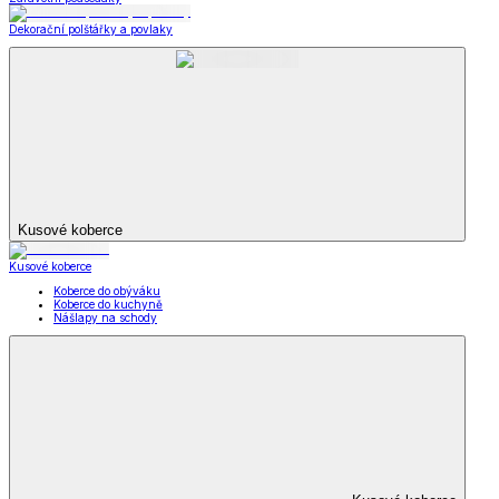
Dekorační polštářky a povlaky
Kusové koberce
Kusové koberce
Koberce do obýváku
Koberce do kuchyně
Nášlapy na schody