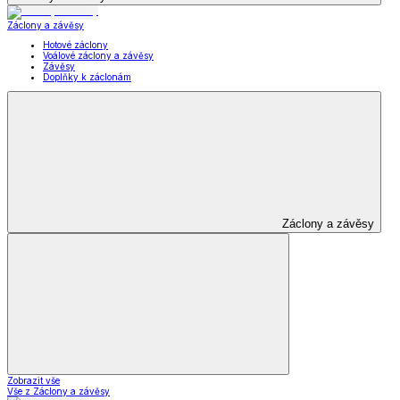
Záclony a závěsy
Hotové záclony
Voálové záclony a závěsy
Závěsy
Doplňky k záclonám
Záclony a závěsy
Zobrazit vše
Vše z Záclony a závěsy