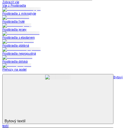
Zobrazit vše
Vše z Prostěradla
Prostěradla z mikroplyše
Prostěradla froté
Prostěradla jersey
Prostěradla s elastanem
Prostěradla plátěná
Prostěradla nepropustná
Prostěradla dětská
Přehozy na postel
Bytový
Bytový textil
textil