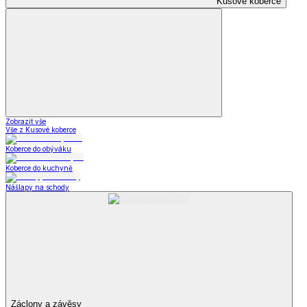
Kusové koberce
Zobrazit vše
Vše z Kusové koberce
Koberce do obýváku
Koberce do kuchyně
Nášlapy na schody
Záclony a závěsy