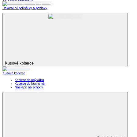
Dekorační polštářky a povlaky
Kusové koberce
Kusové koberce
Koberce do obýváku
Koberce do kuchyně
Nášlapy na schody