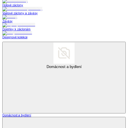
Hotové záclony
Voálové záclony a závěsy
Závěsy
Doplňky k záclonám
Designové kolekce
Domácnost a bydlení
Domácnost a bydlení