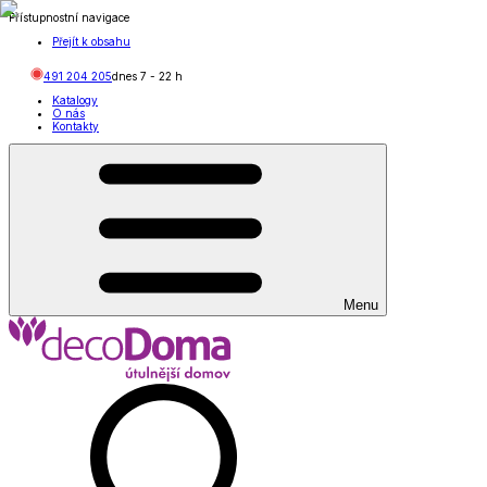
Přístupnostní navigace
Přejít k obsahu
491 204 205
dnes
7
-
22
h
Katalogy
O nás
Kontakty
Menu