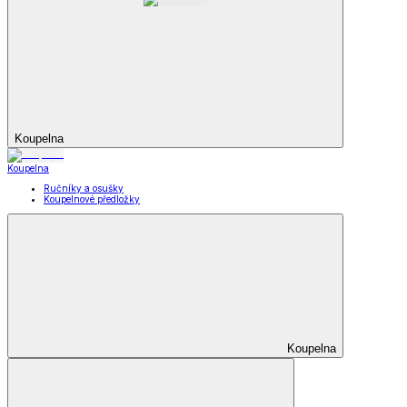
Koupelna
Koupelna
Ručníky a osušky
Koupelnové předložky
Koupelna