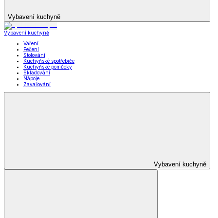
Vybavení kuchyně
Vybavení kuchyně
Vaření
Pečení
Stolování
Kuchyňské spotřebiče
Kuchyňské pomůcky
Skladování
Nápoje
Zavařování
Vybavení kuchyně