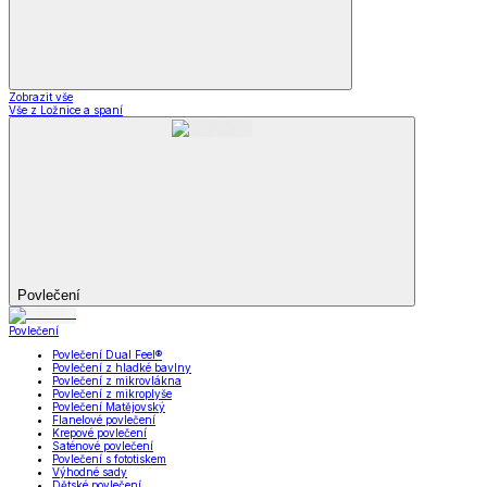
Zobrazit vše
Vše z Ložnice a spaní
Povlečení
Povlečení
Povlečení Dual Feel®
Povlečení z hladké bavlny
Povlečení z mikrovlákna
Povlečení z mikroplyše
Povlečení Matějovský
Flanelové povlečení
Krepové povlečení
Saténové povlečení
Povlečení s fototiskem
Výhodné sady
Dětské povlečení