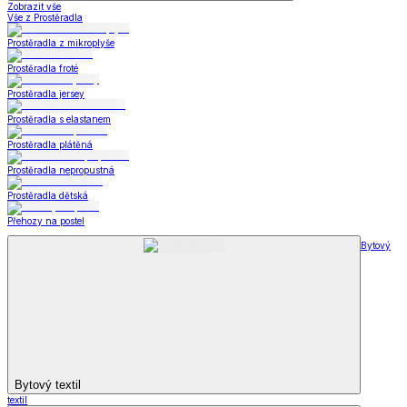
Zobrazit vše
Vše z Prostěradla
Prostěradla z mikroplyše
Prostěradla froté
Prostěradla jersey
Prostěradla s elastanem
Prostěradla plátěná
Prostěradla nepropustná
Prostěradla dětská
Přehozy na postel
Bytový
Bytový textil
textil