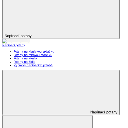
Napínací potahy
Napínací potahy
Potahy na klasickou sedačku
Potahy na rohovou sedačku
Potahy na křeslo
Potahy na židle
Výprodej napínacích potahů
Napínací potahy