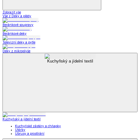
Zobrazit vše
Vše z Deky a plédy
Beránkové soupravy
Beránkové deky
Televizní deky a pytle
Deky z mikroplyše
Kuchyňský a jídelní textil
Kuchyňský a jídelní textil
Kuchyňské zástěry a chňapky
Utěrky
Ubrusy a prostírání