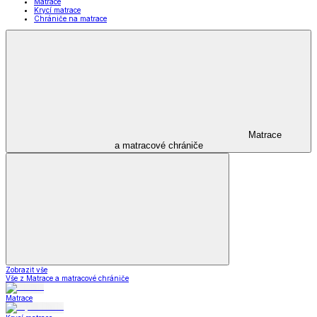
Matrace
Krycí matrace
Chrániče na matrace
Matrace
a matracové chrániče
Zobrazit vše
Vše z Matrace a matracové chrániče
Matrace