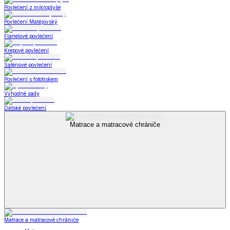
Povlečení z mikroplyše
Povlečení Matějovský
Flanelové povlečení
Krepové povlečení
Saténové povlečení
Povlečení s fototiskem
Výhodné sady
Dětské povlečení
Matrace a matracové chrániče
Matrace a matracové chrániče