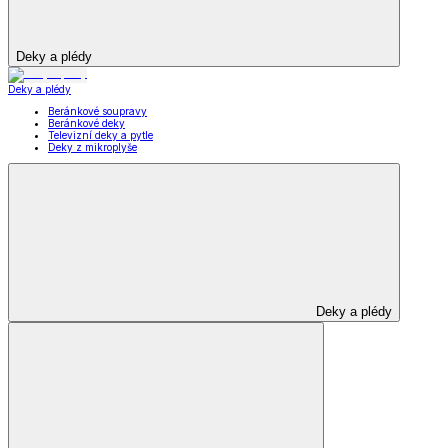
Deky a plédy
Deky a plédy
Beránkové soupravy
Beránkové deky
Televizní deky a pytle
Deky z mikroplyše
Deky a plédy