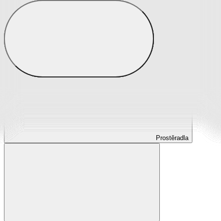
Prostěradla
Prostěradla z mikroplyše
Prostěradla froté
Prostěradla jersey
Prostěradla s elastanem
Prostěradla plátěná
Prostěradla nepropustná
Prostěradla dětská
Prostěradla