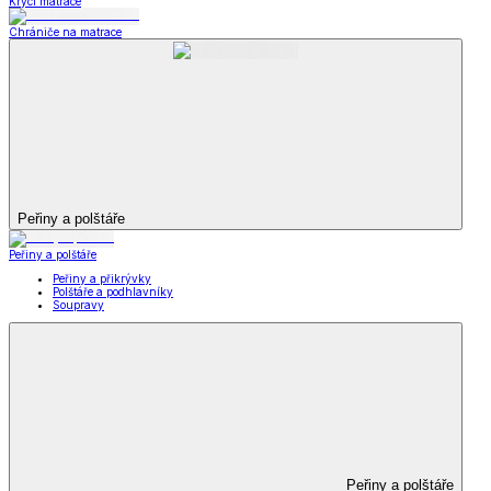
Krycí matrace
Chrániče na matrace
Peřiny a polštáře
Peřiny a polštáře
Peřiny a přikrývky
Polštáře a podhlavníky
Soupravy
Peřiny a polštáře