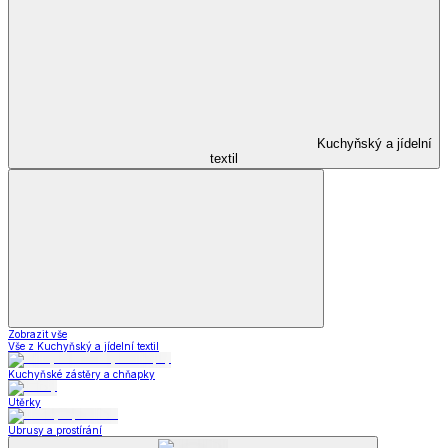
Kuchyňský a jídelní
textil
Zobrazit vše
Vše z Kuchyňský a jídelní textil
Kuchyňské zástěry a chňapky
Utěrky
Ubrusy a prostírání