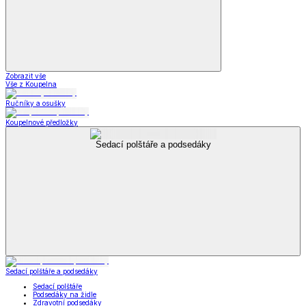
Zobrazit vše
Vše z Koupelna
Ručníky a osušky
Koupelnové předložky
Sedací polštáře a podsedáky
Sedací polštáře a podsedáky
Sedací polštáře
Podsedáky na židle
Zdravotní podsedáky