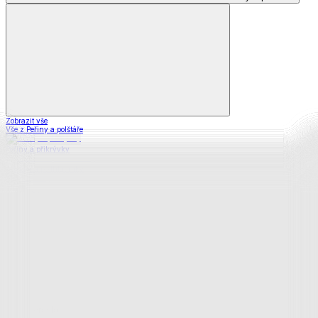
Zobrazit vše
Vše z Peřiny a polštáře
Peřiny a přikrývky
Polštáře a podhlavníky
Soupravy
Prostěradla