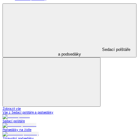
Sedací polštáře
a podsedáky
Zobrazit vše
Vše z Sedací polštáře a podsedáky
Sedací polštáře
Podsedáky na židle
Zdravotní podsedáky