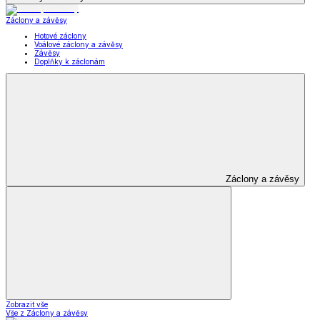
Záclony a závěsy
Hotové záclony
Voálové záclony a závěsy
Závěsy
Doplňky k záclonám
Záclony a závěsy
Zobrazit vše
Vše z Záclony a závěsy