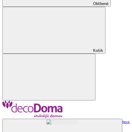
Oblíbené
Košík
Nově