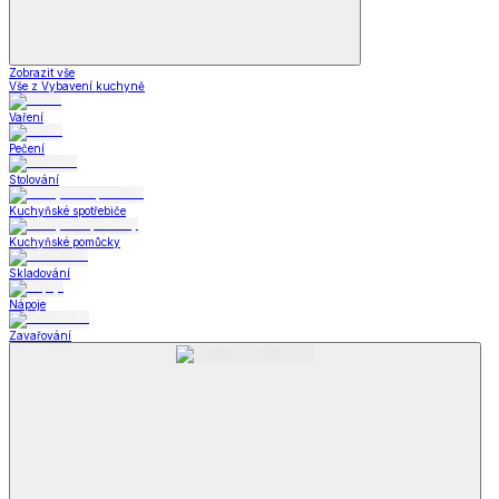
Zobrazit vše
Vše z Vybavení kuchyně
Vaření
Pečení
Stolování
Kuchyňské spotřebiče
Kuchyňské pomůcky
Skladování
Nápoje
Zavařování