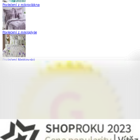
Povlečení z mikrovlákna
Povlečení z mikroplyše
Povlečení Matějovský
Flanelové povlečení
Saténové povlečení