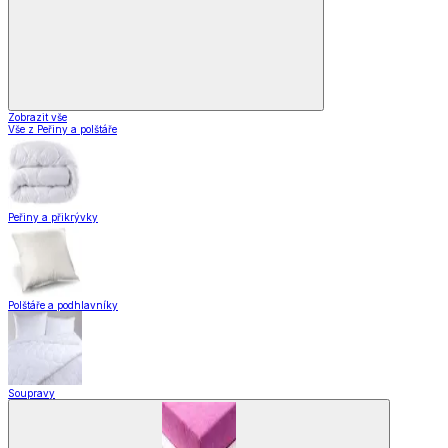
Zobrazit vše
Vše z Peřiny a polštáře
Peřiny a přikrývky
Polštáře a podhlavníky
Soupravy