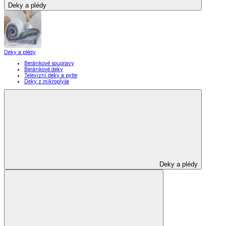
Deky a plédy
Deky a plédy
Beránkové soupravy
Beránkové deky
Televizní deky a pytle
Deky z mikroplyše
Deky a plédy