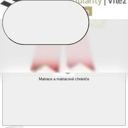
Povlečení s fototiskem
Výhodné sady
Dětské povlečení
Matrace a matracové chrániče