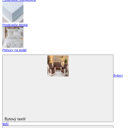
Hotové záclony
Voálové záclony a závěsy
Závěsy
Doplňky k záclonám
Designové kolekce