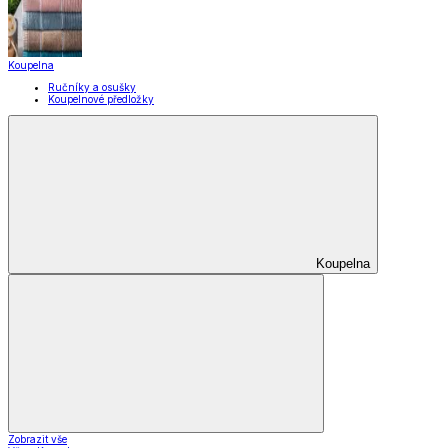
Zobrazit vše
Vše z Domácnost a úklid
Praktičtí pomocníci
Pomůcky pro úklid a čištění
Praní a žehlení