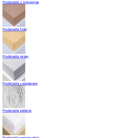
Záclony a závěsy
Hotové záclony
Voálové záclony a závěsy
Závěsy
Doplňky k záclonám
Záclony a závěsy
Zobrazit vše
Vše z Záclony a závěsy