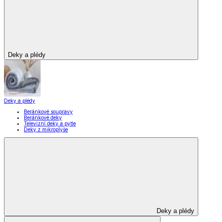
Zobrazit vše
Vše z Domácnost a bydlení
Vybavení kuchyně