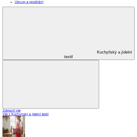
Kuchyňské pomůcky
Skladování
Nápoje
Zavařování