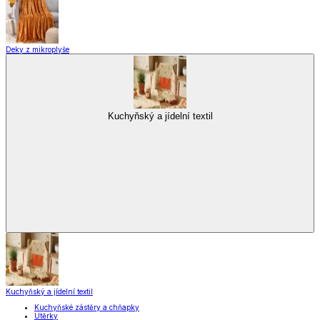
Zobrazit vše
Vše z Vybavení kuchyně
Vaření
Pečení
Stolování
Kuchyňské spotřebiče