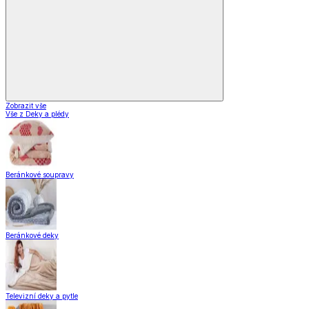
Vybavení kuchyně
Vaření
Pečení
Stolování
Kuchyňské spotřebiče
Kuchyňské pomůcky
Skladování
Nápoje
Zavařování
Vybavení kuchyně