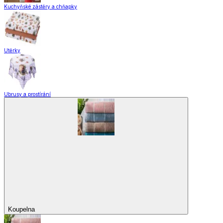
Domácnost a úklid
Domácnost a úklid
Praktičtí pomocníci
Pomůcky pro úklid a čištění
Praní a žehlení
Drobné opravy
Úložné boxy a vakuové pytle
EkoDrogerie
Pro mazlíčky
Zábava a volný čas
Pro děti
Domácnost a úklid