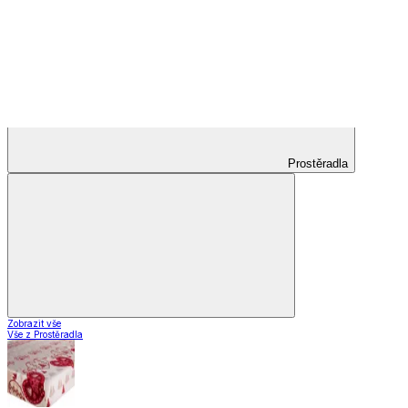
Koberce do kuchyně
Nášlapy na schody
Záclony a závěsy