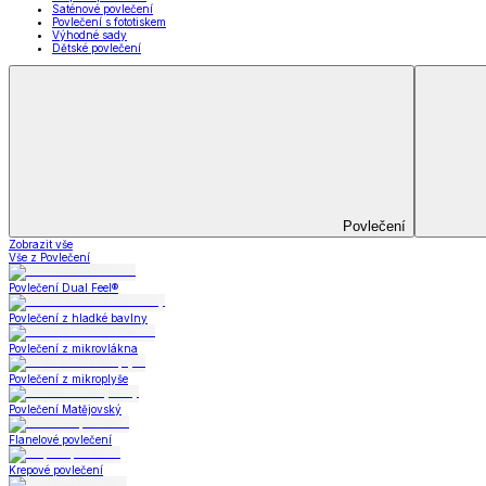
Deky a plédy
Deky a plédy
Beránkové soupravy
Beránkové deky
Televizní deky a pytle
Deky z mikroplyše
Deky a plédy
Zobrazit vše
Vše z Deky a plédy
Beránkové soupravy
Beránkové deky
Televizní deky a pytle