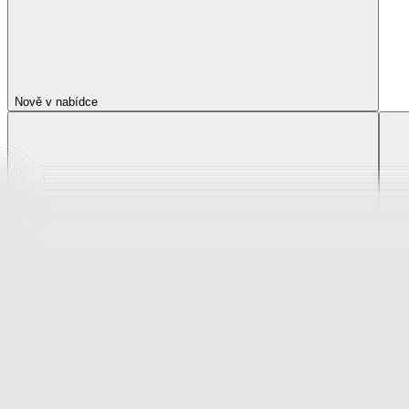
Nově v nabídce
Nově v nabídce
Zobrazit vše
Vše z Nově v nabídce
Novinky z krása a zdraví
Novinky z oblečení, boty a doplňky
Novinky pro děti
Novinky z bytového textilu