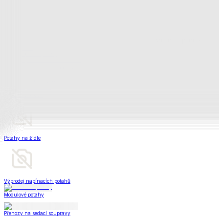
Napínací potahy
Zobrazit vše
Vše z Napínací potahy
Potahy na klasickou sedačku
Potahy na rohovou sedačku
Potahy na křeslo
Potahy na židle
Výprodej napínacích potahů
Modulové potahy
Přehozy na sedací soupravy