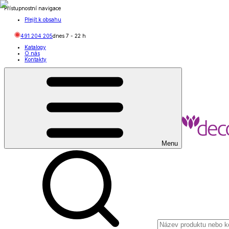
Přístupnostní navigace
Přejít k obsahu
491 204 205
dnes
7
-
22
h
Katalogy
O nás
Kontakty
Menu