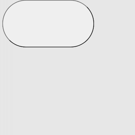
Potahy
Zobrazit vše
Vše z Potahy
Napínací potahy
Napínací potahy
Potahy na klasickou sedačku
Potahy na rohovou sedačku
Potahy na křeslo
Potahy na židle
Výprodej napínacích potahů