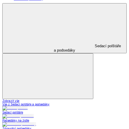
Sedací polštáře
a podsedáky
Zobrazit vše
Vše z Sedací polštáře a podsedáky
Sedací polštáře
Podsedáky na židle
Zdravotní podsedáky