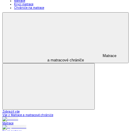
Matrace
Krycí matrace
Chrániče na matrace
Matrace
a matracové chrániče
Zobrazit vše
Vše z Matrace a matracové chrániče
Matrace