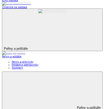
Krycí matrace
Chrániče na matrace
Peřiny a polštáře
Peřiny a polštáře
Peřiny a přikrývky
Polštáře a podhlavníky
Soupravy
Peřiny a polštáře