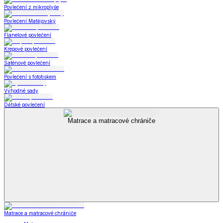
Povlečení z mikroplyše
Povlečení Matějovský
Flanelové povlečení
Krepové povlečení
Saténové povlečení
Povlečení s fototiskem
Výhodné sady
Dětské povlečení
Matrace a matracové chrániče
Matrace a matracové chrániče