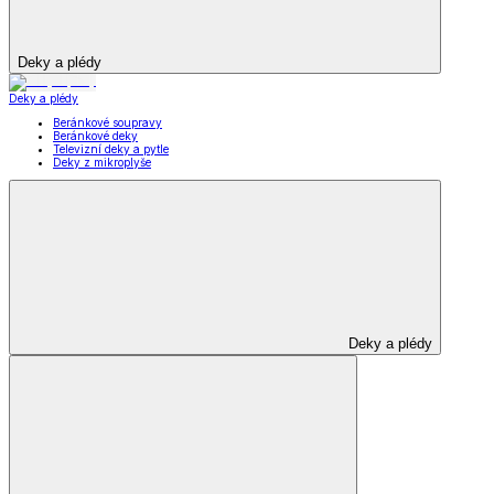
Deky a plédy
Deky a plédy
Beránkové soupravy
Beránkové deky
Televizní deky a pytle
Deky z mikroplyše
Deky a plédy