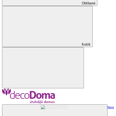
Oblíbené
Košík
Nově