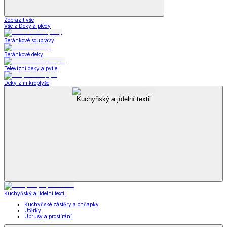
Zobrazit vše
Vše z Deky a plédy
Beránkové soupravy
Beránkové deky
Televizní deky a pytle
Deky z mikroplyše
Kuchyňský a jídelní textil
Kuchyňský a jídelní textil
Kuchyňské zástěry a chňapky
Utěrky
Ubrusy a prostírání