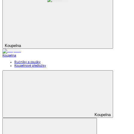
Koupelna
Koupelna
Ručníky a osušky
Koupelnové předložky
Koupelna