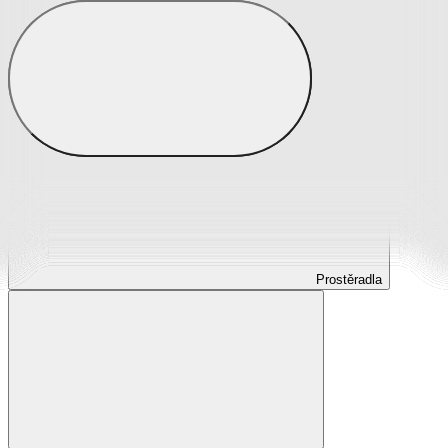
Prostěradla
Prostěradla z mikroplyše
Prostěradla froté
Prostěradla jersey
Prostěradla s elastanem
Prostěradla plátěná
Prostěradla nepropustná
Prostěradla dětská
Prostěradla