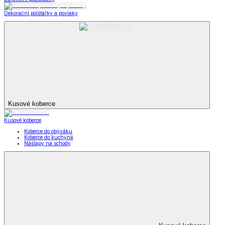
Dekorační polštářky a povlaky
Kusové koberce
Kusové koberce
Koberce do obýváku
Koberce do kuchyně
Nášlapy na schody