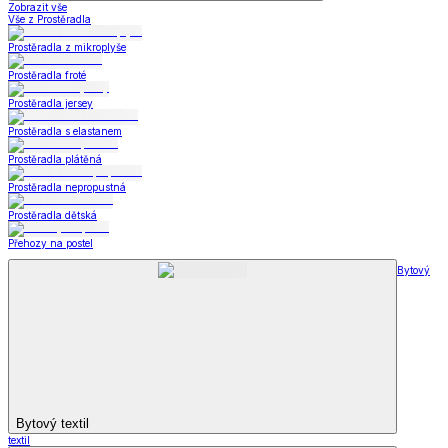
Zobrazit vše
Vše z Prostěradla
Prostěradla z mikroplyše
Prostěradla froté
Prostěradla jersey
Prostěradla s elastanem
Prostěradla plátěná
Prostěradla nepropustná
Prostěradla dětská
Přehozy na postel
Bytový
Bytový textil
textil