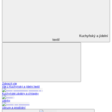
Kuchyňský a jídelní
textil
Zobrazit vše
Vše z Kuchyňský a jídelní textil
Kuchyňské zástěry a chňapky
Utěrky
Ubrusy a prostírání