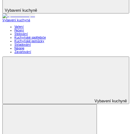
Vybavení kuchyně
Vybavení kuchyně
Vaření
Pečení
Stolování
Kuchyňské spotřebiče
Kuchyňské pomůcky
Skladování
Nápoje
Zavařování
Vybavení kuchyně