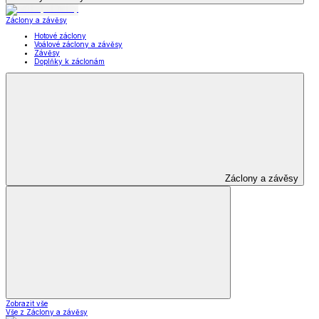
Záclony a závěsy
Hotové záclony
Voálové záclony a závěsy
Závěsy
Doplňky k záclonám
Záclony a závěsy
Zobrazit vše
Vše z Záclony a závěsy