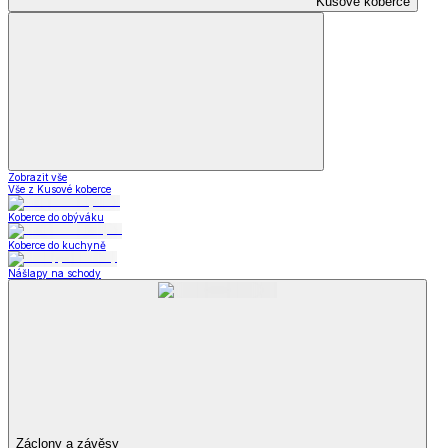
Kusové koberce
Zobrazit vše
Vše z Kusové koberce
Koberce do obýváku
Koberce do kuchyně
Nášlapy na schody
Záclony a závěsy