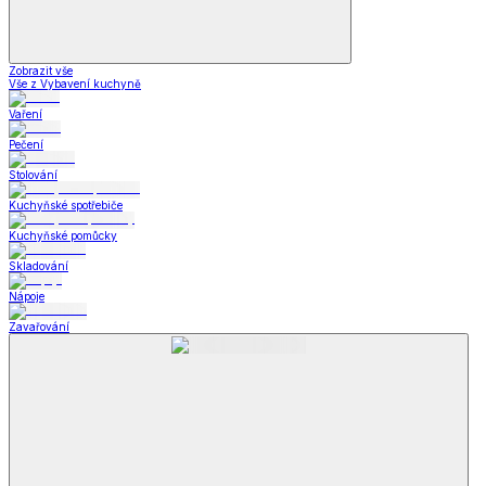
Zobrazit vše
Vše z Vybavení kuchyně
Vaření
Pečení
Stolování
Kuchyňské spotřebiče
Kuchyňské pomůcky
Skladování
Nápoje
Zavařování