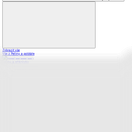
Zobrazit vše
Vše z Peřiny a polštáře
Peřiny a přikrývky
Polštáře a podhlavníky
Soupravy
Prostěradla