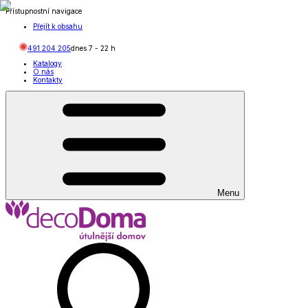
Přístupnostní navigace
Přejít k obsahu
491 204 205
dnes
7
-
22
h
Katalogy
O nás
Kontakty
Menu