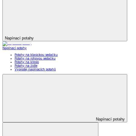
Napínací potahy
Napínací potahy
Potahy na klasickou sedačku
Potahy na rohovou sedačku
Potahy na křeslo
Potahy na židle
Výprodej napínacích potahů
Napínací potahy