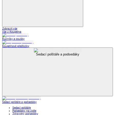
Zobrazit vše
Vše z Koupelna
Ručníky a osušky
Koupelnové předložky
Sedací polštáře a podsedáky
Sedací polštáře a podsedáky
Sedací polštáře
Podsedáky na židle
Zdravotní podsedáky