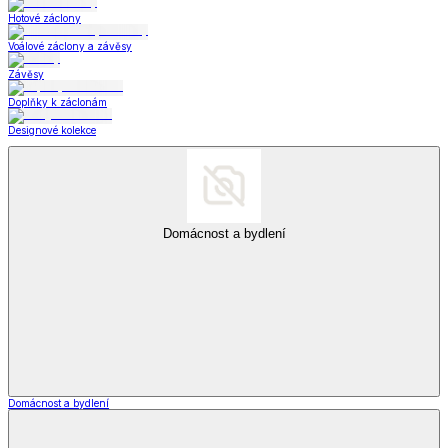
Hotové záclony
Voálové záclony a závěsy
Závěsy
Doplňky k záclonám
Designové kolekce
Domácnost a bydlení
Domácnost a bydlení