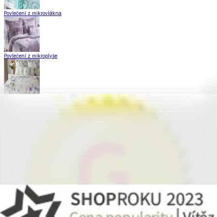
Povlečení z mikrovlákna
Povlečení z mikroplyše
Povlečení Matějovský
Flanelové povlečení
Krepové povlečení