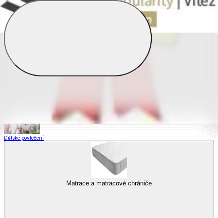
Saténové povlečení
Povlečení s fototiskem
Výhodné sady
Dětské povlečení
Matrace a matracové chrániče