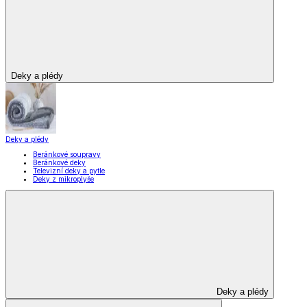
Deky a plédy
Deky a plédy
Beránkové soupravy
Beránkové deky
Televizní deky a pytle
Deky z mikroplyše
Deky a plédy