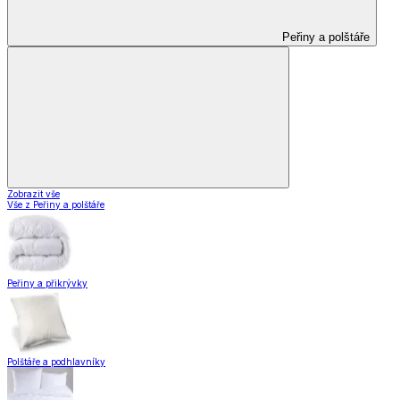
Peřiny a polštáře
Zobrazit vše
Vše z Peřiny a polštáře
Peřiny a přikrývky
Polštáře a podhlavníky