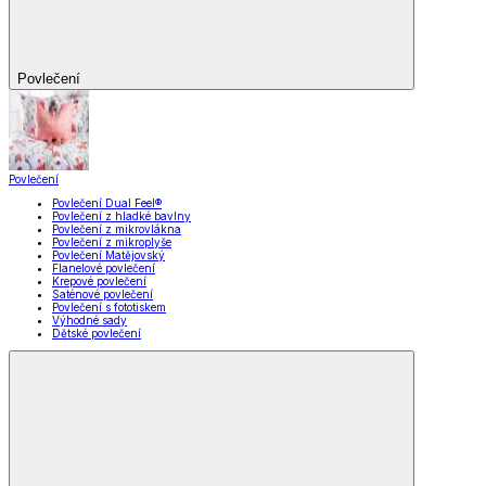
Povlečení
Povlečení
Povlečení Dual Feel®
Povlečení z hladké bavlny
Povlečení z mikrovlákna
Povlečení z mikroplyše
Povlečení Matějovský
Flanelové povlečení
Krepové povlečení
Saténové povlečení
Povlečení s fototiskem
Výhodné sady
Dětské povlečení