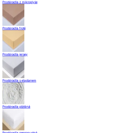
Prostěradla z mikroplyše
Prostěradla froté
Prostěradla jersey
Prostěradla s elastanem
Prostěradla plátěná
Prostěradla nepropustná