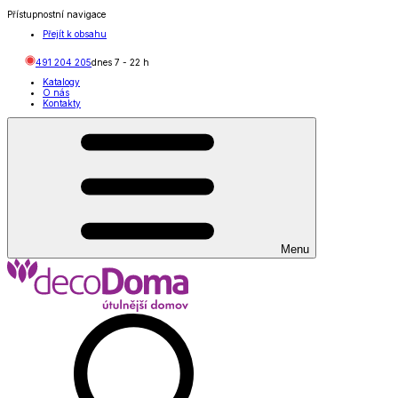
Přístupnostní navigace
Přejít k obsahu
491 204 205
dnes
7
-
22
h
Katalogy
O nás
Kontakty
Menu