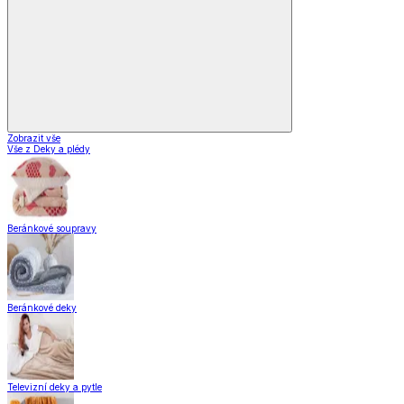
Zobrazit vše
Vše z Deky a plédy
Beránkové soupravy
Beránkové deky
Televizní deky a pytle