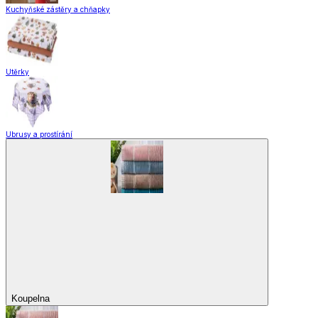
Kuchyňské zástěry a chňapky
Utěrky
Ubrusy a prostírání
Koupelna