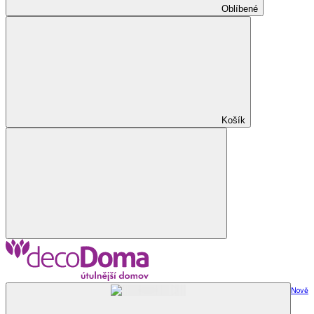
Oblíbené
Košík
Nově