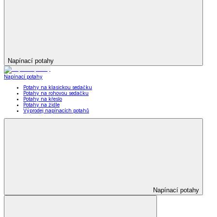
Napínací potahy
Napínací potahy
Potahy na klasickou sedačku
Potahy na rohovou sedačku
Potahy na křeslo
Potahy na židle
Výprodej napínacích potahů
Napínací potahy