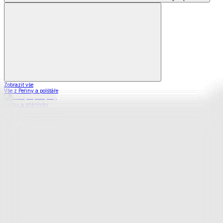
Zobrazit vše
Vše z Peřiny a polštáře
Peřiny a přikrývky
Polštáře a podhlavníky
Soupravy
Prostěradla