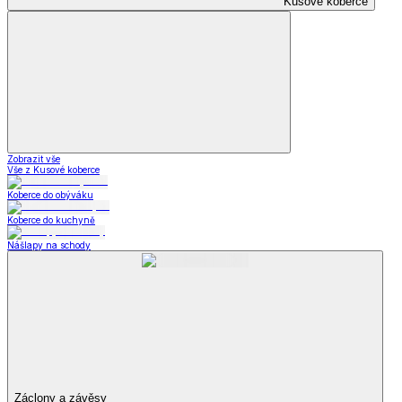
Kusové koberce
Zobrazit vše
Vše z Kusové koberce
Koberce do obýváku
Koberce do kuchyně
Nášlapy na schody
Záclony a závěsy