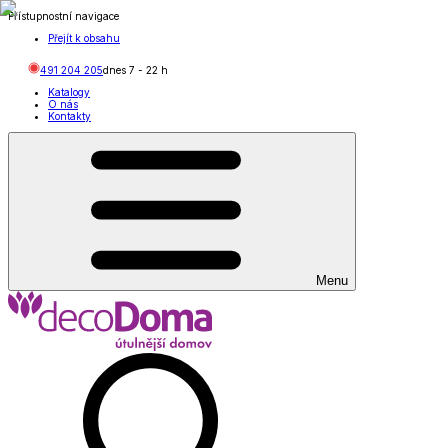
Přístupnostní navigace
Přejít k obsahu
491 204 205
dnes
7
-
22
h
Katalogy
O nás
Kontakty
Menu