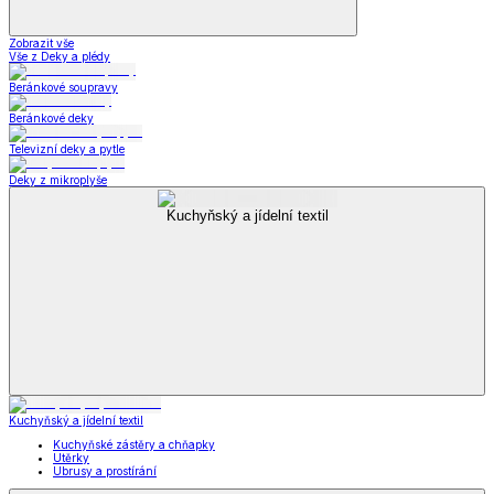
Zobrazit vše
Vše z Deky a plédy
Beránkové soupravy
Beránkové deky
Televizní deky a pytle
Deky z mikroplyše
Kuchyňský a jídelní textil
Kuchyňský a jídelní textil
Kuchyňské zástěry a chňapky
Utěrky
Ubrusy a prostírání