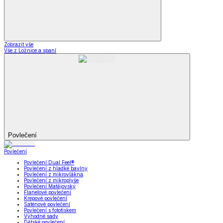
Zobrazit vše
Vše z Ložnice a spaní
Povlečení
Povlečení
Povlečení Dual Feel®
Povlečení z hladké bavlny
Povlečení z mikrovlákna
Povlečení z mikroplyše
Povlečení Matějovský
Flanelové povlečení
Krepové povlečení
Saténové povlečení
Povlečení s fototiskem
Výhodné sady
Dětské povlečení