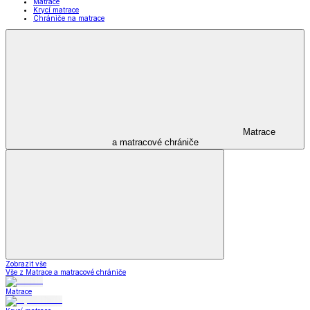
Matrace
Krycí matrace
Chrániče na matrace
Matrace
a matracové chrániče
Zobrazit vše
Vše z Matrace a matracové chrániče
Matrace