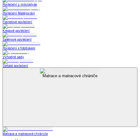
Povlečení z mikroplyše
Povlečení Matějovský
Flanelové povlečení
Krepové povlečení
Saténové povlečení
Povlečení s fototiskem
Výhodné sady
Dětské povlečení
Matrace a matracové chrániče
Matrace a matracové chrániče