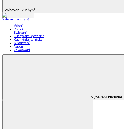
Vybavení kuchyně
Vybavení kuchyně
Vaření
Pečení
Stolování
Kuchyňské spotřebiče
Kuchyňské pomůcky
Skladování
Nápoje
Zavařování
Vybavení kuchyně