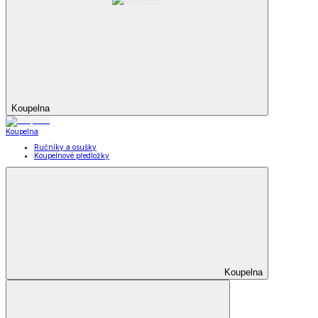
Koupelna
Koupelna
Ručníky a osušky
Koupelnové předložky
Koupelna