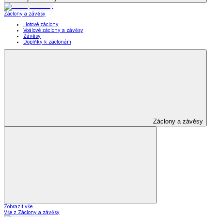
Záclony a závěsy
Hotové záclony
Voálové záclony a závěsy
Závěsy
Doplňky k záclonám
Záclony a závěsy
Zobrazit vše
Vše z Záclony a závěsy