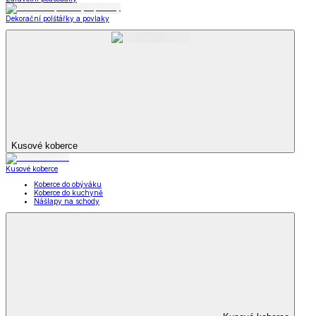
Dekorační polštářky a povlaky
Kusové koberce
Kusové koberce
Koberce do obýváku
Koberce do kuchyně
Nášlapy na schody