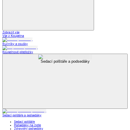
Zobrazit vše
Vše z Koupelna
Ručníky a osušky
Koupelnové předložky
Sedací polštáře a podsedáky
Sedací polštáře a podsedáky
Sedací polštáře
Podsedáky na židle
Zdravotní podsedáky