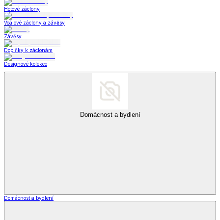
Hotové záclony
Voálové záclony a závěsy
Závěsy
Doplňky k záclonám
Designové kolekce
Domácnost a bydlení
Domácnost a bydlení