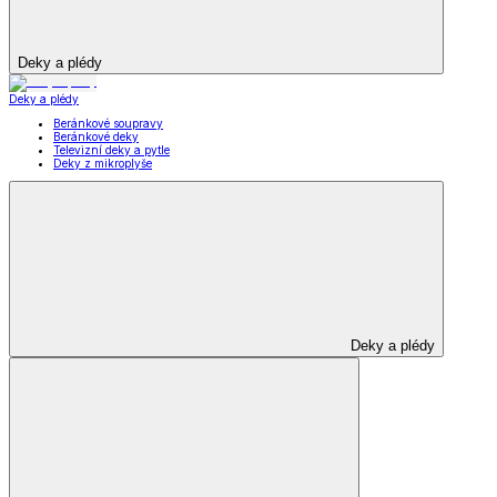
Deky a plédy
Deky a plédy
Beránkové soupravy
Beránkové deky
Televizní deky a pytle
Deky z mikroplyše
Deky a plédy