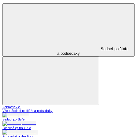
Sedací polštáře
a podsedáky
Zobrazit vše
Vše z Sedací polštáře a podsedáky
Sedací polštáře
Podsedáky na židle
Zdravotní podsedáky