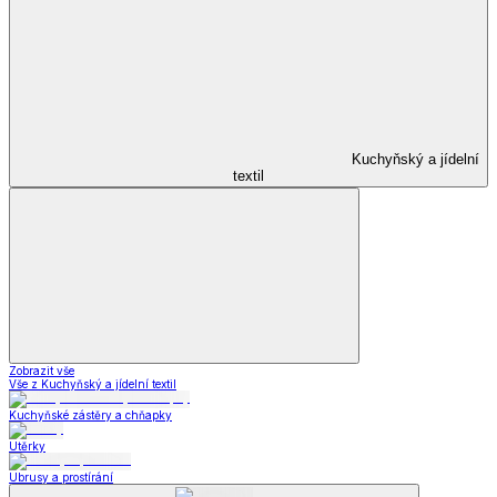
Kuchyňský a jídelní
textil
Zobrazit vše
Vše z Kuchyňský a jídelní textil
Kuchyňské zástěry a chňapky
Utěrky
Ubrusy a prostírání