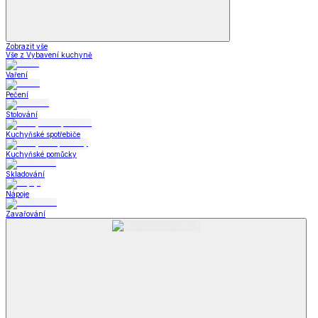
Zobrazit vše
Vše z Vybavení kuchyně
Vaření
Pečení
Stolování
Kuchyňské spotřebiče
Kuchyňské pomůcky
Skladování
Nápoje
Zavařování