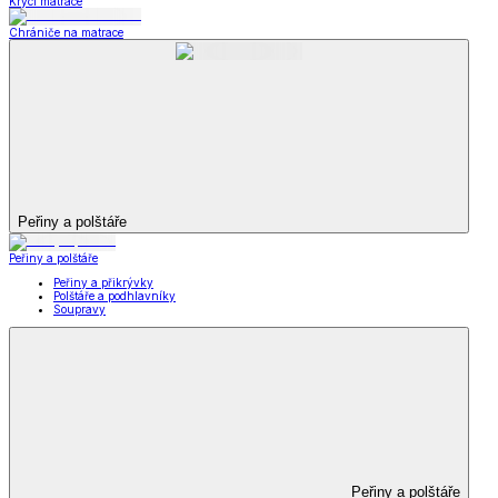
Krycí matrace
Chrániče na matrace
Peřiny a polštáře
Peřiny a polštáře
Peřiny a přikrývky
Polštáře a podhlavníky
Soupravy
Peřiny a polštáře