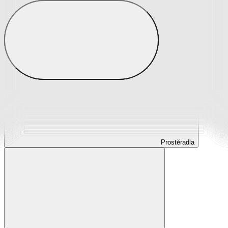
Prostěradla
Prostěradla z mikroplyše
Prostěradla froté
Prostěradla jersey
Prostěradla s elastanem
Prostěradla plátěná
Prostěradla nepropustná
Prostěradla dětská
Prostěradla