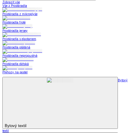
Zobrazit vše
Vše z Prostěradla
Prostěradla z mikroplyše
Prostěradla froté
Prostěradla jersey
Prostěradla s elastanem
Prostěradla plátěná
Prostěradla nepropustná
Prostěradla dětská
Přehozy na postel
Bytový
Bytový textil
textil