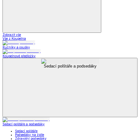
Zobrazit vše
Vše z Koupelna
Ručníky a osušky
Koupelnové předložky
Sedací polštáře a podsedáky
Sedací polštáře a podsedáky
Sedací polštáře
Podsedáky na židle
Zdravotní podsedáky