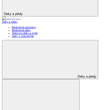
Deky a plédy
Deky a plédy
Beránkové soupravy
Beránkové deky
Televizní deky a pytle
Deky z mikroplyše
Deky a plédy