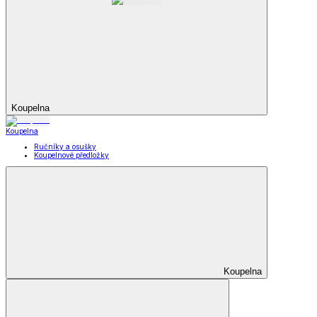
Koupelna
Koupelna
Ručníky a osušky
Koupelnové předložky
Koupelna