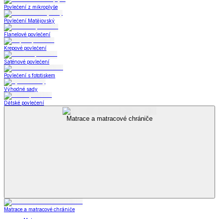
Povlečení z mikroplyše
Povlečení Matějovský
Flanelové povlečení
Krepové povlečení
Saténové povlečení
Povlečení s fototiskem
Výhodné sady
Dětské povlečení
Matrace a matracové chrániče
Matrace a matracové chrániče