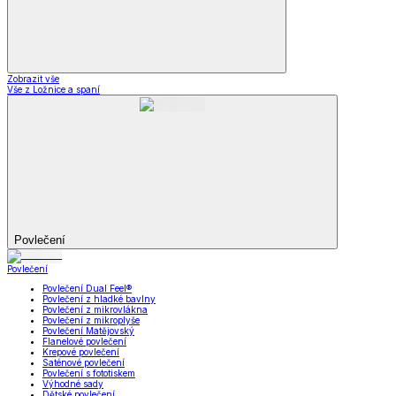
Zobrazit vše
Vše z Ložnice a spaní
Povlečení
Povlečení
Povlečení Dual Feel®
Povlečení z hladké bavlny
Povlečení z mikrovlákna
Povlečení z mikroplyše
Povlečení Matějovský
Flanelové povlečení
Krepové povlečení
Saténové povlečení
Povlečení s fototiskem
Výhodné sady
Dětské povlečení