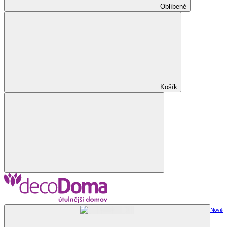
Oblíbené
Košík
Nově