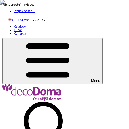
Přístupnostní navigace
Přejít k obsahu
491 204 205
dnes
7
-
22
h
Katalogy
O nás
Kontakty
Menu