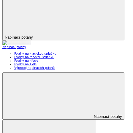
Napínací potahy
Napínací potahy
Potahy na klasickou sedačku
Potahy na rohovou sedačku
Potahy na křeslo
Potahy na židle
Výprodej napínacích potahů
Napínací potahy