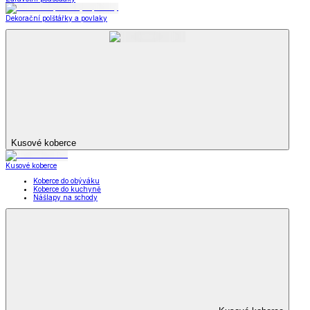
Dekorační polštářky a povlaky
Kusové koberce
Kusové koberce
Koberce do obýváku
Koberce do kuchyně
Nášlapy na schody