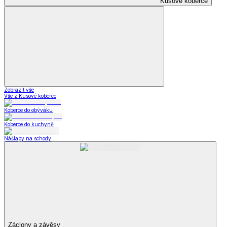
Kusové koberce
Zobrazit vše
Vše z Kusové koberce
Koberce do obýváku
Koberce do kuchyně
Nášlapy na schody
Záclony a závěsy