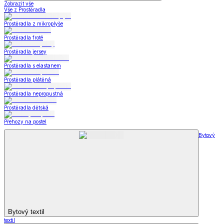
Zobrazit vše
Vše z Prostěradla
Prostěradla z mikroplyše
Prostěradla froté
Prostěradla jersey
Prostěradla s elastanem
Prostěradla plátěná
Prostěradla nepropustná
Prostěradla dětská
Přehozy na postel
Bytový
Bytový textil
textil