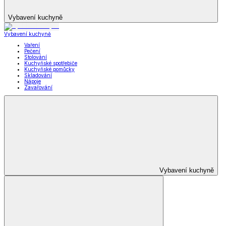
Vybavení kuchyně
Vybavení kuchyně
Vaření
Pečení
Stolování
Kuchyňské spotřebiče
Kuchyňské pomůcky
Skladování
Nápoje
Zavařování
Vybavení kuchyně