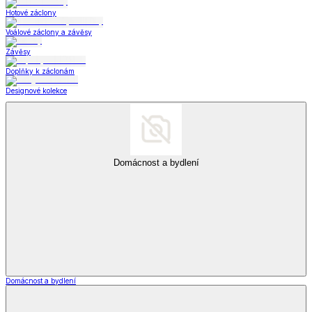
Hotové záclony
Voálové záclony a závěsy
Závěsy
Doplňky k záclonám
Designové kolekce
Domácnost a bydlení
Domácnost a bydlení