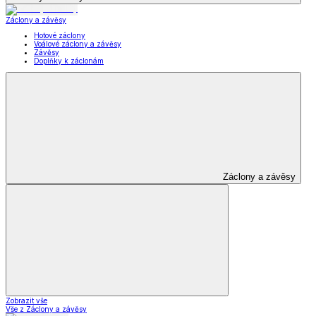
Záclony a závěsy
Hotové záclony
Voálové záclony a závěsy
Závěsy
Doplňky k záclonám
Záclony a závěsy
Zobrazit vše
Vše z Záclony a závěsy