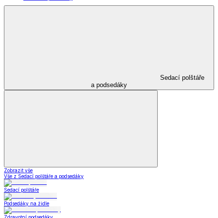
Sedací polštáře
a podsedáky
Zobrazit vše
Vše z Sedací polštáře a podsedáky
Sedací polštáře
Podsedáky na židle
Zdravotní podsedáky