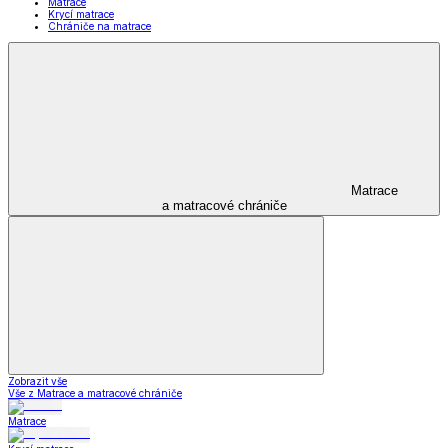
Matrace
Krycí matrace
Chrániče na matrace
Matrace
a matracové chrániče
Zobrazit vše
Vše z Matrace a matracové chrániče
Matrace