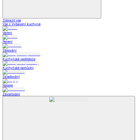
Zobrazit vše
Vše z Vybavení kuchyně
Vaření
Pečení
Stolování
Kuchyňské spotřebiče
Kuchyňské pomůcky
Skladování
Nápoje
Zavařování