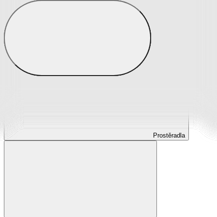
Prostěradla
Prostěradla z mikroplyše
Prostěradla froté
Prostěradla jersey
Prostěradla s elastanem
Prostěradla plátěná
Prostěradla nepropustná
Prostěradla dětská
Prostěradla