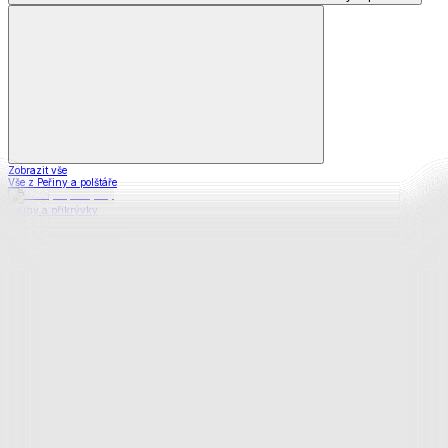
Zobrazit vše
Vše z Peřiny a polštáře
Peřiny a přikrývky
Polštáře a podhlavníky
Soupravy
Prostěradla