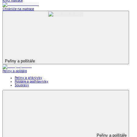
Krycí matrace
Chrániče na matrace
Peřiny a polštáře
Peřiny a polštáře
Peřiny a přikrývky
Polštáře a podhlavníky
Soupravy
Peřiny a polštáře