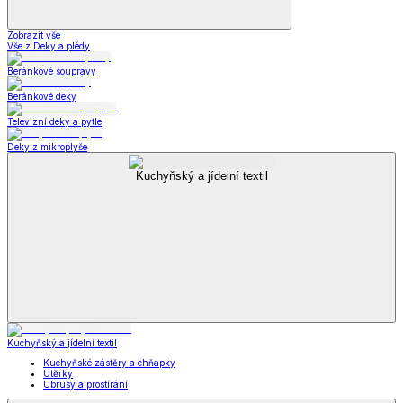
Zobrazit vše
Vše z Deky a plédy
Beránkové soupravy
Beránkové deky
Televizní deky a pytle
Deky z mikroplyše
Kuchyňský a jídelní textil
Kuchyňský a jídelní textil
Kuchyňské zástěry a chňapky
Utěrky
Ubrusy a prostírání