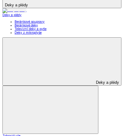
Deky a plédy
Deky a plédy
Beránkové soupravy
Beránkové deky
Televizní deky a pytle
Deky z mikroplyše
Deky a plédy
Zobrazit vše