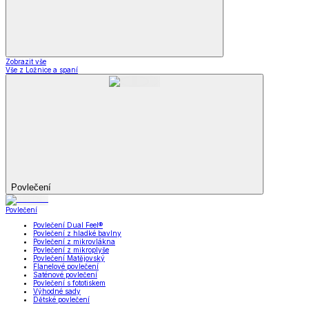
Zobrazit vše
Vše z Ložnice a spaní
Povlečení
Povlečení
Povlečení Dual Feel®
Povlečení z hladké bavlny
Povlečení z mikrovlákna
Povlečení z mikroplyše
Povlečení Matějovský
Flanelové povlečení
Saténové povlečení
Povlečení s fototiskem
Výhodné sady
Dětské povlečení