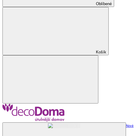
Oblíbené
Košík
Nově