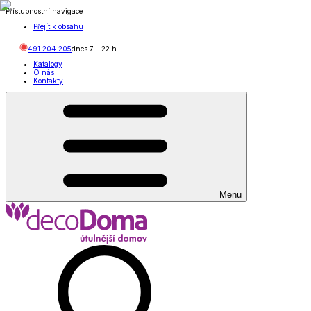
Přístupnostní navigace
Přejít k obsahu
491 204 205
dnes
7
-
22
h
Katalogy
O nás
Kontakty
Menu