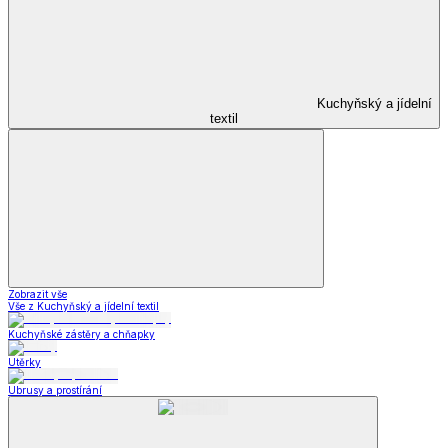
Kuchyňský a jídelní
textil
Zobrazit vše
Vše z Kuchyňský a jídelní textil
Kuchyňské zástěry a chňapky
Utěrky
Ubrusy a prostírání