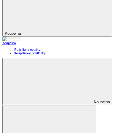
Koupelna
Koupelna
Ručníky a osušky
Koupelnové předložky
Koupelna