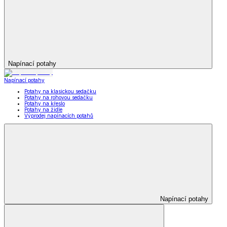
Napínací potahy
Napínací potahy
Potahy na klasickou sedačku
Potahy na rohovou sedačku
Potahy na křeslo
Potahy na židle
Výprodej napínacích potahů
Napínací potahy