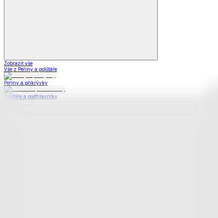
Zobrazit vše
Vše z Peřiny a polštáře
Peřiny a přikrývky
Polštáře a podhlavníky
Soupravy
Prostěradla
Prostěradla