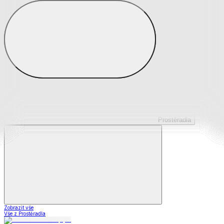
Prostěradla z mikroplyše
Prostěradla froté
Prostěradla jersey
Prostěradla s elastanem
Prostěradla plátěná
Prostěradla nepropustná
Prostěradla dětská
Prostěradla
Zobrazit vše
Vše z Prostěradla