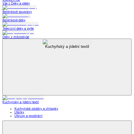
Vše z Deky a plédy
Beránkové soupravy
Beránkové deky
Televizní deky a pytle
Deky z mikroplyše
Kuchyňský a jídelní textil
Kuchyňský a jídelní textil
Kuchyňské zástěry a chňapky
Utěrky
Ubrusy a prostírání