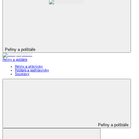
Peřiny a polštáře
Peřiny a polštáře
Peřiny a přikrývky
Polštáře a podhlavníky
Soupravy
Peřiny a polštáře