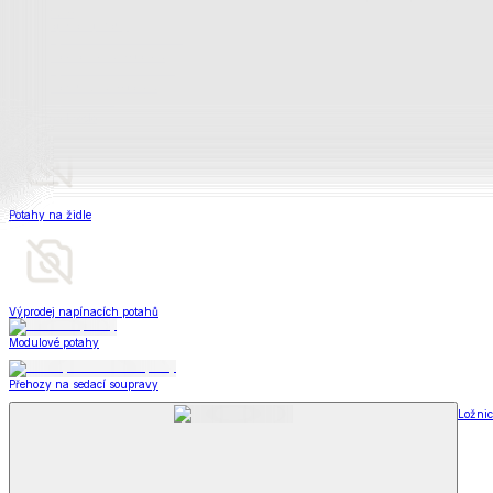
Televizní deky a pytle
Deky z mikroplyše
Deky a plédy
Zobrazit vše
Vše z Deky a plédy
Beránkové soupravy
Beránkové deky
Televizní deky a pytle
Deky z mikroplyše