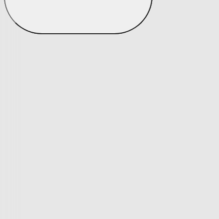
Bytový textil
Bytový textil
Zobrazit vše
Vše z Bytový textil
Deky a plédy
Deky a plédy
Beránkové soupravy
Beránkové deky