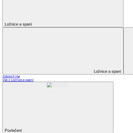
Kuchyňský a jídelní textil
Kuchyňský a jídelní textil
Kuchyňské zástěry a chňapky
Utěrky
Ubrusy a prostírání
Kuchyňský a jídelní tex
Zobrazit vše
Vše z Kuchyňský a jídelní textil
Kuchyňské zástěry a chňapky
Utěrky
Ubrusy a prostírání