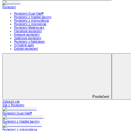
Koupelna
Koupelna
Ručníky a osušky
Koupelnové předložky
Koupelna
Zobrazit vše
Vše z Koupelna
Ručníky a osušky
Koupelnové předložky