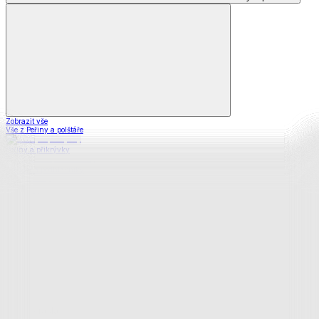
Zobrazit vše
Vše z Peřiny a polštáře
Peřiny a přikrývky
Polštáře a podhlavníky
Soupravy
Prostěradla