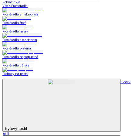
Zobrazit vše
Vše z Prostěradla
Prostěradla z mikroplyše
Prostěradla froté
Prostěradla jersey
Prostěradla s elastanem
Prostěradla plátěná
Prostěradla nepropustná
Prostěradla dětská
Přehozy na postel
Bytový
Bytový textil
textil