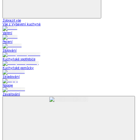
Zobrazit vše
Vše z Vybavení kuchyně
Vaření
Pečení
Stolování
Kuchyňské spotřebiče
Kuchyňské pomůcky
Skladování
Nápoje
Zavařování