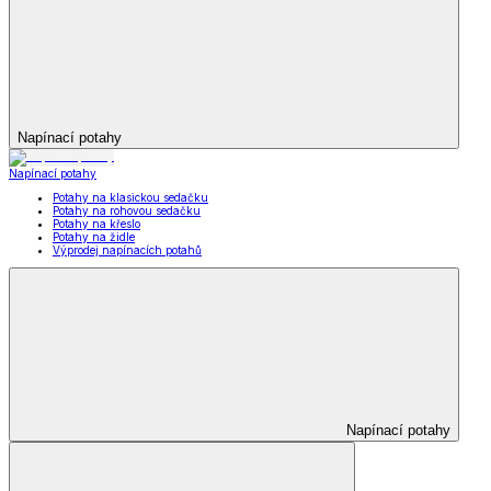
Napínací potahy
Napínací potahy
Potahy na klasickou sedačku
Potahy na rohovou sedačku
Potahy na křeslo
Potahy na židle
Výprodej napínacích potahů
Napínací potahy