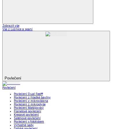
Zobrazit vše
Vše z Ložnice a spaní
Povlečení
Povlečení
Povlečení Dual Feel®
Povlečení z hladké bavlny
Povlečení z mikrovlákna
Povlečení z mikroplyše
Povlečení Matějovský
Flanelové povlečení
Krepové povlečení
Saténové povlečení
Povlečení s fototiskem
Výhodné sady
Dětské povlečení