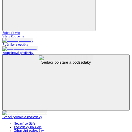
Zobrazit vše
Vše z Koupelna
Ručníky a osušky
Koupelnové předložky
Sedací polštáře a podsedáky
Sedací polštáře a podsedáky
Sedací polštáře
Podsedáky na židle
Zdravotní podsedáky