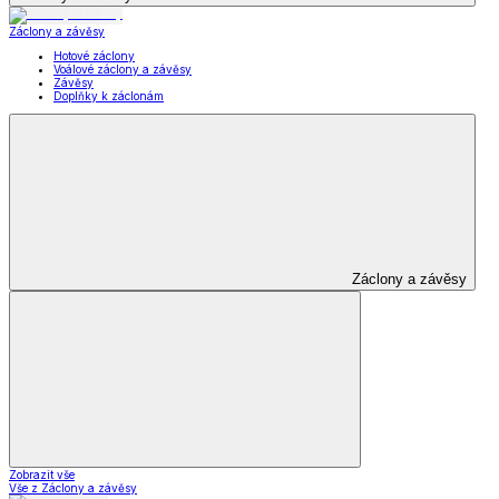
Záclony a závěsy
Hotové záclony
Voálové záclony a závěsy
Závěsy
Doplňky k záclonám
Záclony a závěsy
Zobrazit vše
Vše z Záclony a závěsy