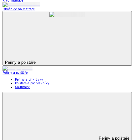
Krycí matrace
Chrániče na matrace
Peřiny a polštáře
Peřiny a polštáře
Peřiny a přikrývky
Polštáře a podhlavníky
Soupravy
Peřiny a polštáře