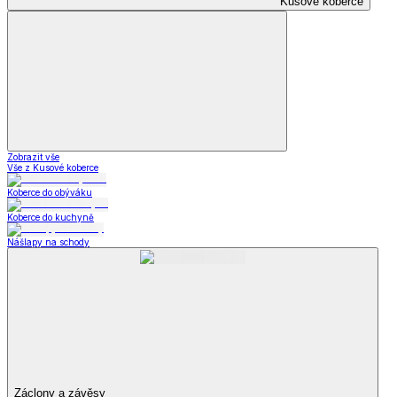
Kusové koberce
Zobrazit vše
Vše z Kusové koberce
Koberce do obýváku
Koberce do kuchyně
Nášlapy na schody
Záclony a závěsy