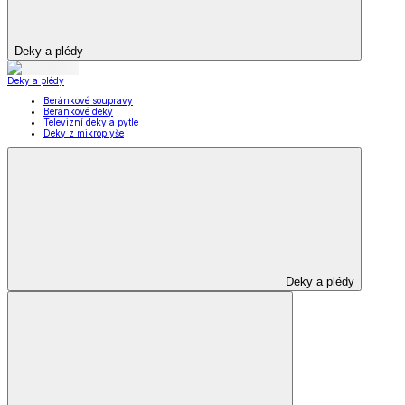
Deky a plédy
Deky a plédy
Beránkové soupravy
Beránkové deky
Televizní deky a pytle
Deky z mikroplyše
Deky a plédy