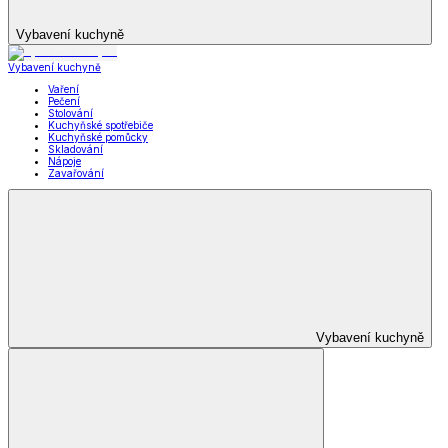
Vybavení kuchyně
Vybavení kuchyně
Vaření
Pečení
Stolování
Kuchyňské spotřebiče
Kuchyňské pomůcky
Skladování
Nápoje
Zavařování
Vybavení kuchyně