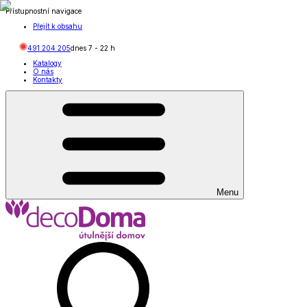
Přístupnostní navigace
Přejít k obsahu
491 204 205
dnes
7
-
22
h
Katalogy
O nás
Kontakty
Menu