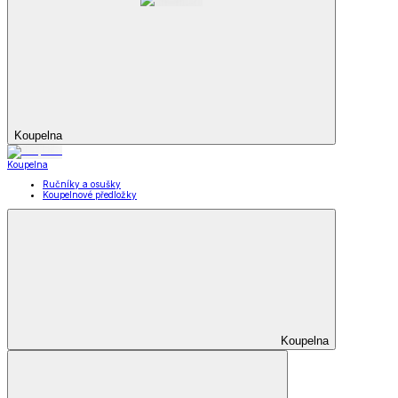
Koupelna
Koupelna
Ručníky a osušky
Koupelnové předložky
Koupelna