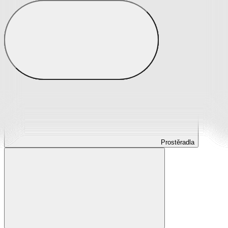
Prostěradla
Prostěradla z mikroplyše
Prostěradla froté
Prostěradla jersey
Prostěradla s elastanem
Prostěradla plátěná
Prostěradla nepropustná
Prostěradla dětská
Prostěradla