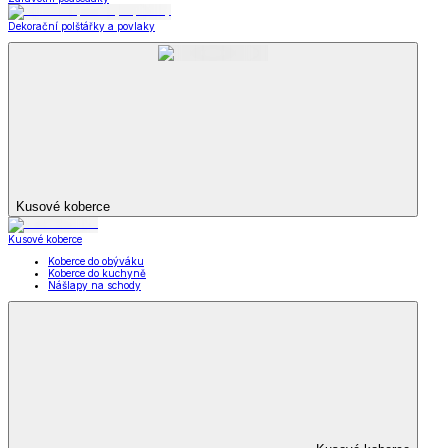
Dekorační polštářky a povlaky
Kusové koberce
Kusové koberce
Koberce do obýváku
Koberce do kuchyně
Nášlapy na schody