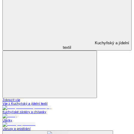
Kuchyňský a jídelní
textil
Zobrazit vše
Vše z Kuchyňský a jídelní textil
Kuchyňské zástěry a chňapky
Utěrky
Ubrusy a prostírání