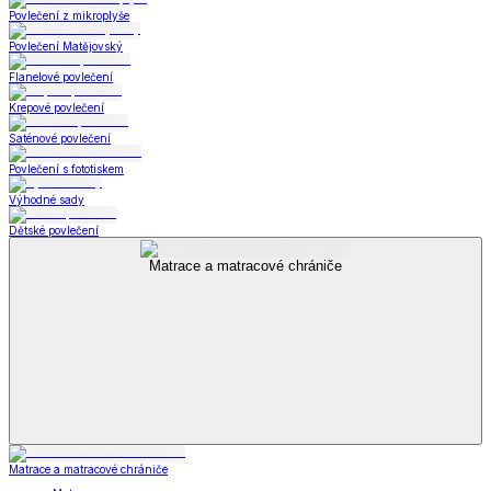
Povlečení z mikroplyše
Povlečení Matějovský
Flanelové povlečení
Krepové povlečení
Saténové povlečení
Povlečení s fototiskem
Výhodné sady
Dětské povlečení
Matrace a matracové chrániče
Matrace a matracové chrániče