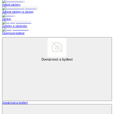
Hotové záclony
Voálové záclony a závěsy
Závěsy
Doplňky k záclonám
Designové kolekce
Domácnost a bydlení
Domácnost a bydlení