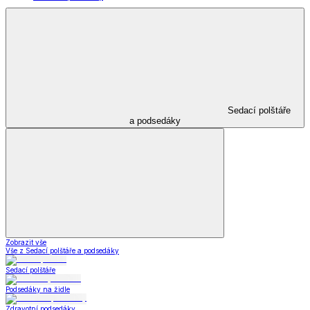
Sedací polštáře
a podsedáky
Zobrazit vše
Vše z Sedací polštáře a podsedáky
Sedací polštáře
Podsedáky na židle
Zdravotní podsedáky