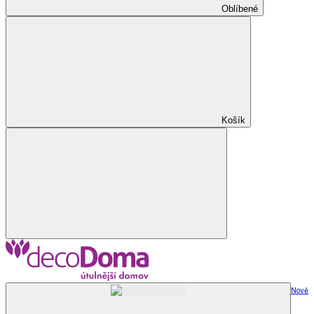
Oblíbené
Košík
Nově