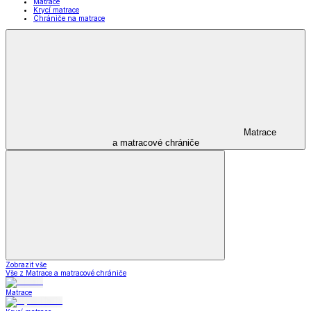
Matrace
Krycí matrace
Chrániče na matrace
Matrace
a matracové chrániče
Zobrazit vše
Vše z Matrace a matracové chrániče
Matrace