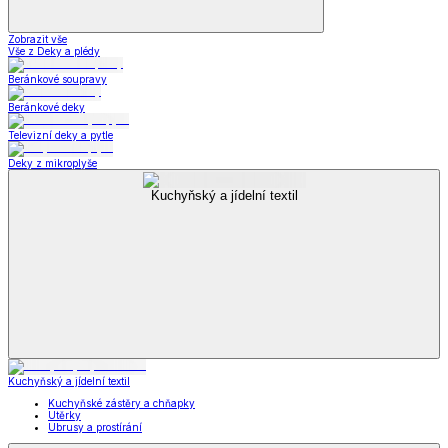
Zobrazit vše
Vše z Deky a plédy
Beránkové soupravy
Beránkové deky
Televizní deky a pytle
Deky z mikroplyše
Kuchyňský a jídelní textil
Kuchyňský a jídelní textil
Kuchyňské zástěry a chňapky
Utěrky
Ubrusy a prostírání