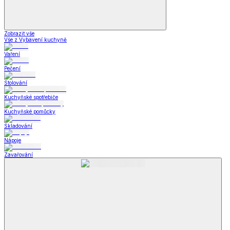
Zobrazit vše
Vše z Vybavení kuchyně
Vaření
Pečení
Stolování
Kuchyňské spotřebiče
Kuchyňské pomůcky
Skladování
Nápoje
Zavařování