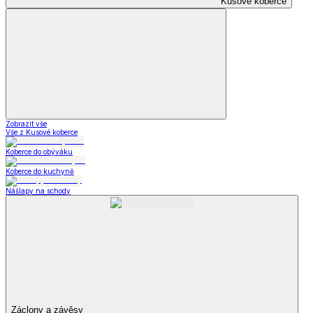
Kusové koberce
Zobrazit vše
Vše z Kusové koberce
Koberce do obýváku
Koberce do kuchyně
Nášlapy na schody
Záclony a závěsy