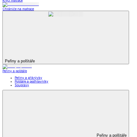
Krycí matrace
Chrániče na matrace
Peřiny a polštáře
Peřiny a polštáře
Peřiny a přikrývky
Polštáře a podhlavníky
Soupravy
Peřiny a polštáře