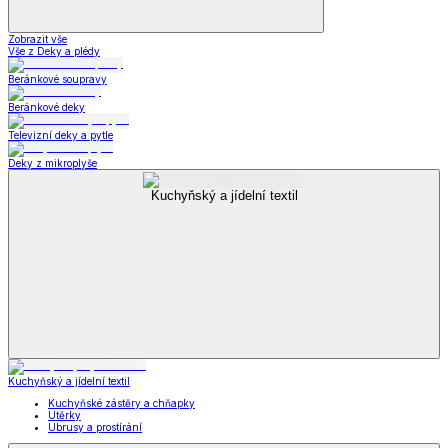
Zobrazit vše
Vše z Deky a plédy
Beránkové soupravy
Beránkové deky
Televizní deky a pytle
Deky z mikroplyše
Kuchyňský a jídelní textil
Kuchyňský a jídelní textil
Kuchyňské zástěry a chňapky
Utěrky
Ubrusy a prostírání