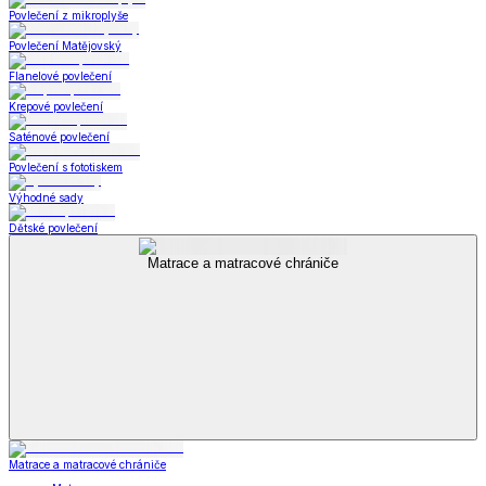
Povlečení z mikroplyše
Povlečení Matějovský
Flanelové povlečení
Krepové povlečení
Saténové povlečení
Povlečení s fototiskem
Výhodné sady
Dětské povlečení
Matrace a matracové chrániče
Matrace a matracové chrániče