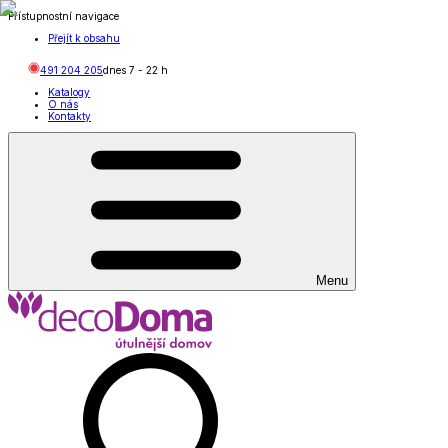
Přístupnostní navigace
Přejít k obsahu
491 204 205
dnes
7
-
22
h
Katalogy
O nás
Kontakty
Menu