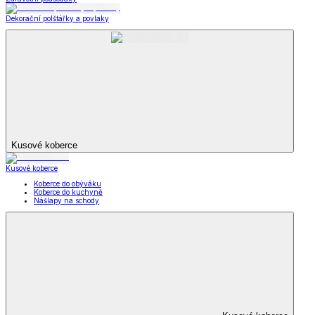
Dekorační polštářky a povlaky
Kusové koberce
Kusové koberce
Koberce do obýváku
Koberce do kuchyně
Nášlapy na schody