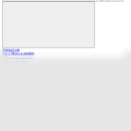
Zobrazit vše
Vše z Peřiny a polštáře
Peřiny a přikrývky
Polštáře a podhlavníky
Soupravy
Prostěradla