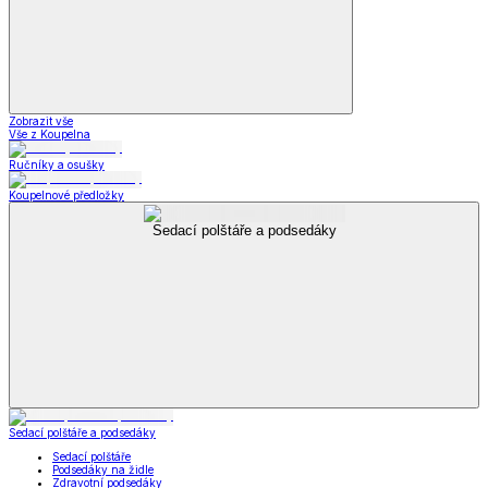
Zobrazit vše
Vše z Koupelna
Ručníky a osušky
Koupelnové předložky
Sedací polštáře a podsedáky
Sedací polštáře a podsedáky
Sedací polštáře
Podsedáky na židle
Zdravotní podsedáky