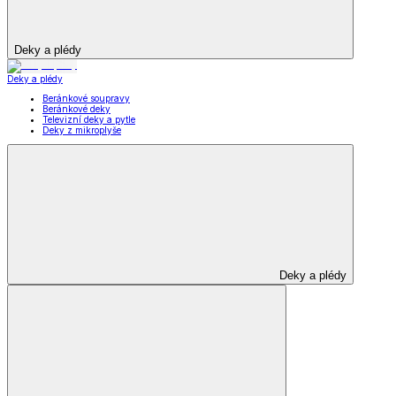
Deky a plédy
Deky a plédy
Beránkové soupravy
Beránkové deky
Televizní deky a pytle
Deky z mikroplyše
Deky a plédy