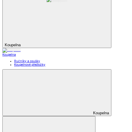
Koupelna
Koupelna
Ručníky a osušky
Koupelnové předložky
Koupelna