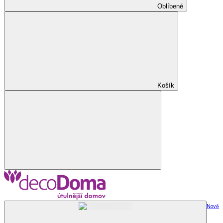
Oblíbené
Košík
Nově