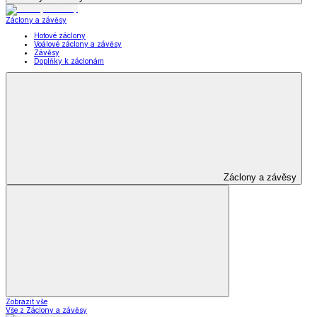
Záclony a závěsy
Hotové záclony
Voálové záclony a závěsy
Závěsy
Doplňky k záclonám
Záclony a závěsy
Zobrazit vše
Vše z Záclony a závěsy