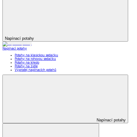
Napínací potahy
Napínací potahy
Potahy na klasickou sedačku
Potahy na rohovou sedačku
Potahy na křeslo
Potahy na židle
Výprodej napínacích potahů
Napínací potahy