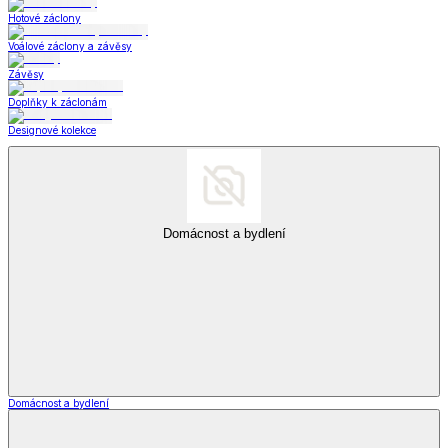
Hotové záclony
Voálové záclony a závěsy
Závěsy
Doplňky k záclonám
Designové kolekce
Domácnost a bydlení
Domácnost a bydlení