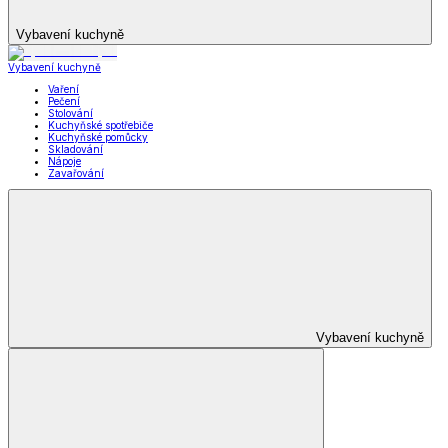
Vybavení kuchyně
Vybavení kuchyně
Vaření
Pečení
Stolování
Kuchyňské spotřebiče
Kuchyňské pomůcky
Skladování
Nápoje
Zavařování
Vybavení kuchyně