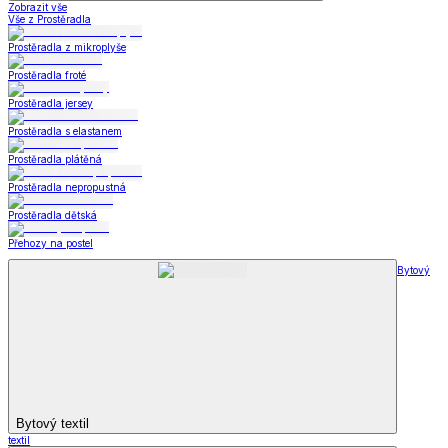
Zobrazit vše
Vše z Prostěradla
Prostěradla z mikroplyše
Prostěradla froté
Prostěradla jersey
Prostěradla s elastanem
Prostěradla plátěná
Prostěradla nepropustná
Prostěradla dětská
Přehozy na postel
Bytový
Bytový textil
textil