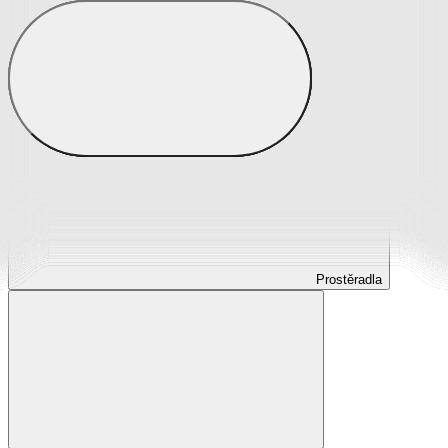
Prostěradla
Prostěradla z mikroplyše
Prostěradla froté
Prostěradla jersey
Prostěradla s elastanem
Prostěradla plátěná
Prostěradla nepropustná
Prostěradla dětská
Prostěradla