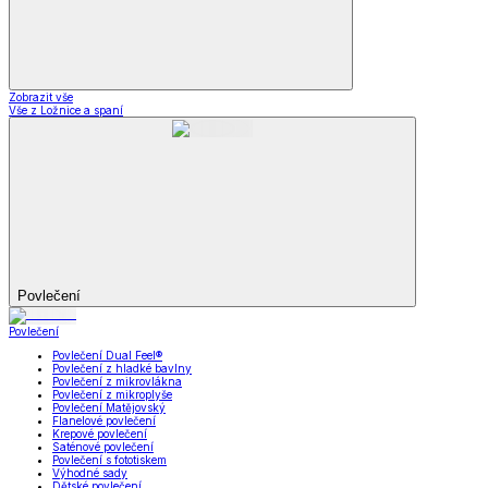
Zobrazit vše
Vše z Ložnice a spaní
Povlečení
Povlečení
Povlečení Dual Feel®
Povlečení z hladké bavlny
Povlečení z mikrovlákna
Povlečení z mikroplyše
Povlečení Matějovský
Flanelové povlečení
Krepové povlečení
Saténové povlečení
Povlečení s fototiskem
Výhodné sady
Dětské povlečení