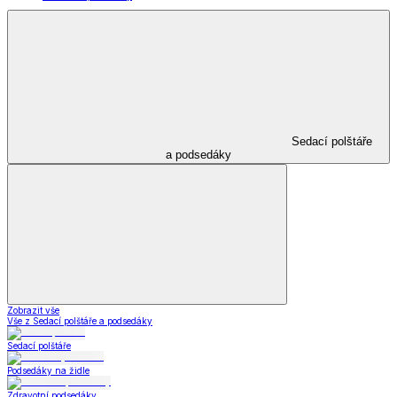
Sedací polštáře
a podsedáky
Zobrazit vše
Vše z Sedací polštáře a podsedáky
Sedací polštáře
Podsedáky na židle
Zdravotní podsedáky