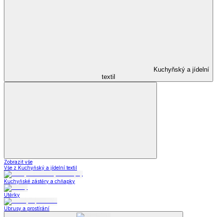
Kuchyňský a jídelní
textil
Zobrazit vše
Vše z Kuchyňský a jídelní textil
Kuchyňské zástěry a chňapky
Utěrky
Ubrusy a prostírání