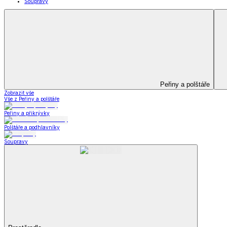
Kuchyňský a jídelní textil
Kuchyňský a jídelní textil
Kuchyňské zástěry a chňapky
Utěrky
Ubrusy a prostírání
Kuchyňský a jídelní tex
Zobrazit vše
Vše z Kuchyňský a jídelní textil
Kuchyňské zástěry a chňapky
Utěrky
Ubrusy a prostírání