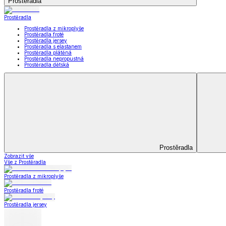
Koupelna
Koupelna
Ručníky a osušky
Koupelnové předložky
Koupelna
Zobrazit vše
Vše z Koupelna
Ručníky a osušky
Koupelnové předložky