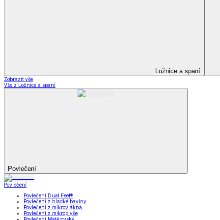
Soupravy
Prostěradla
Prostěradla
Prostěradla z mikroplyše
Prostěradla froté
Prostěradla jersey
Prostěradla s elastanem
Prostěradla plátěná
Prostěradla nepropustná
Prostěradla dětská