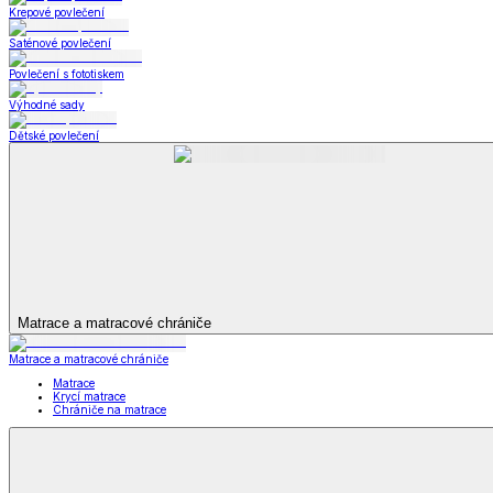
Bytový textil
Bytový textil
Zobrazit vše
Vše z Bytový textil
Deky a plédy
Deky a plédy
Beránkové soupravy
Beránkové deky