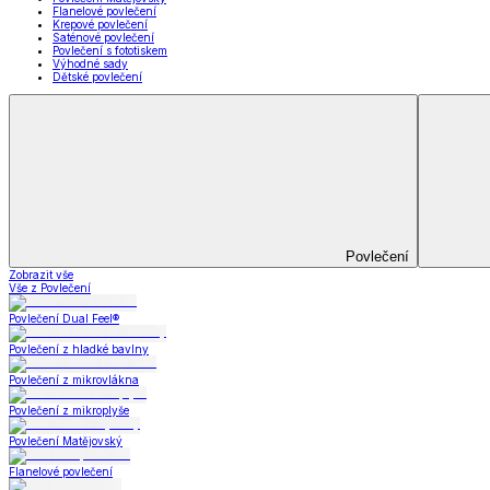
Prostěradla
Zobrazit vše
Vše z Prostěradla
Prostěradla z mikroplyše
Prostěradla froté
Prostěradla jersey
Prostěradla s elastanem
Prostěradla plátěná
Prostěradla nepropustná
Prostěradla dětská
Přehozy na postel
Bytový text