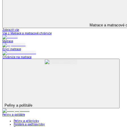
Televizní deky a pytle
Deky z mikroplyše
Deky a plédy
Zobrazit vše
Vše z Deky a plédy
Beránkové soupravy
Beránkové deky
Televizní deky a pytle
Deky z mikroplyše