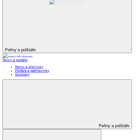
Peřiny a polštáře
Peřiny a polštáře
Peřiny a přikrývky
Polštáře a podhlavníky
Soupravy
Peřiny a polštáře