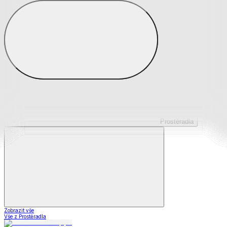
Prostěradla z mikroplyše
Prostěradla froté
Prostěradla jersey
Prostěradla s elastanem
Prostěradla plátěná
Prostěradla nepropustná
Prostěradla dětská
Prostěradla
Zobrazit vše
Vše z Prostěradla