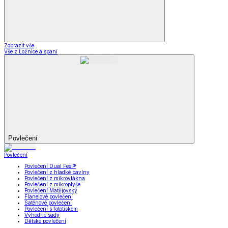
Zobrazit vše
Vše z Ložnice a spaní
Povlečení
Povlečení
Povlečení Dual Feel®
Povlečení z hladké bavlny
Povlečení z mikrovlákna
Povlečení z mikroplyše
Povlečení Matějovský
Flanelové povlečení
Saténové povlečení
Povlečení s fototiskem
Výhodné sady
Dětské povlečení