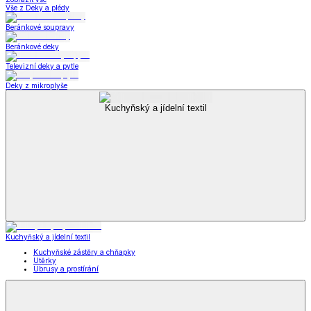
Vše z Deky a plédy
Beránkové soupravy
Beránkové deky
Televizní deky a pytle
Deky z mikroplyše
Kuchyňský a jídelní textil
Kuchyňský a jídelní textil
Kuchyňské zástěry a chňapky
Utěrky
Ubrusy a prostírání