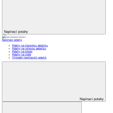
Napínací potahy
Napínací potahy
Potahy na klasickou sedačku
Potahy na rohovou sedačku
Potahy na křeslo
Potahy na židle
Výprodej napínacích potahů
Napínací potahy