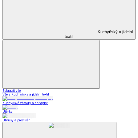
Kuchyňský a jídelní
textil
Zobrazit vše
Vše z Kuchyňský a jídelní textil
Kuchyňské zástěry a chňapky
Utěrky
Ubrusy a prostírání