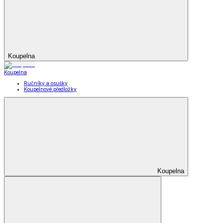
Koupelna
Koupelna
Ručníky a osušky
Koupelnové předložky
Koupelna