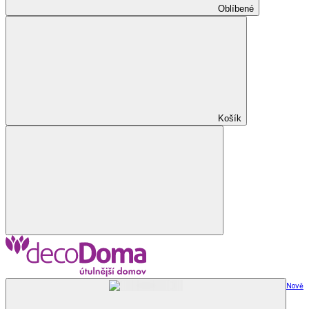
Oblíbené
Košík
Nově