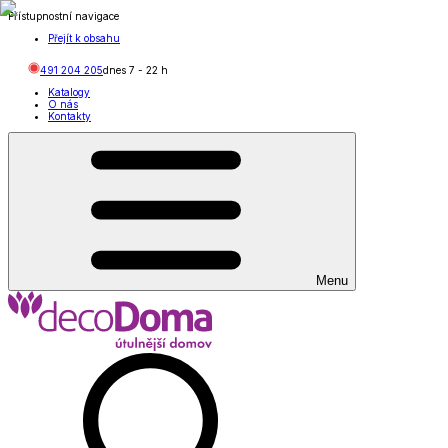
Přístupnostní navigace
Přejít k obsahu
491 204 205
dnes
7
-
22
h
Katalogy
O nás
Kontakty
Menu