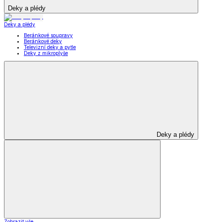
Deky a plédy
Deky a plédy
Beránkové soupravy
Beránkové deky
Televizní deky a pytle
Deky z mikroplyše
Deky a plédy
Zobrazit vše