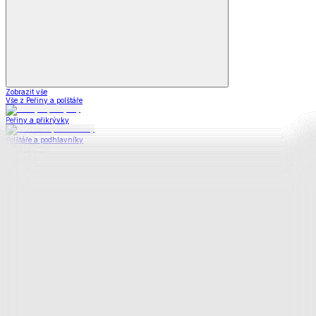
Zobrazit vše
Vše z Peřiny a polštáře
Peřiny a přikrývky
Polštáře a podhlavníky
Soupravy
Prostěradla
Prostěradla