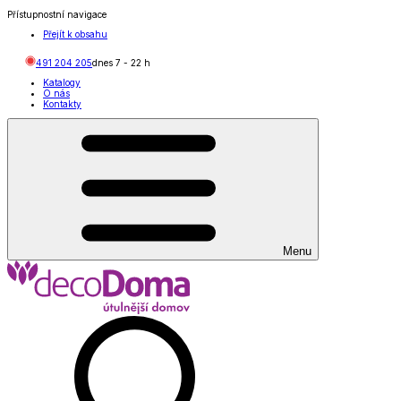
Přístupnostní navigace
Přejít k obsahu
491 204 205
dnes
7
-
22
h
Katalogy
O nás
Kontakty
Menu