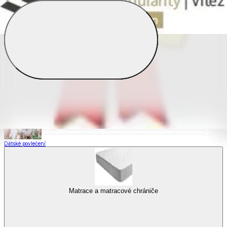
Saténové povlečení
Povlečení s fototiskem
Výhodné sady
Dětské povlečení
Matrace a matracové chrániče