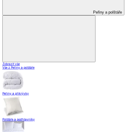
Peřiny a polštáře
Zobrazit vše
Vše z Peřiny a polštáře
Peřiny a přikrývky
Polštáře a podhlavníky