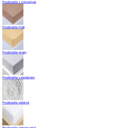
Prostěradla z mikroplyše
Prostěradla froté
Prostěradla jersey
Prostěradla s elastanem
Prostěradla plátěná
Prostěradla nepropustná