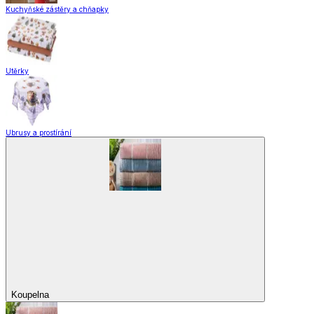
Kuchyňské zástěry a chňapky
Utěrky
Ubrusy a prostírání
Koupelna