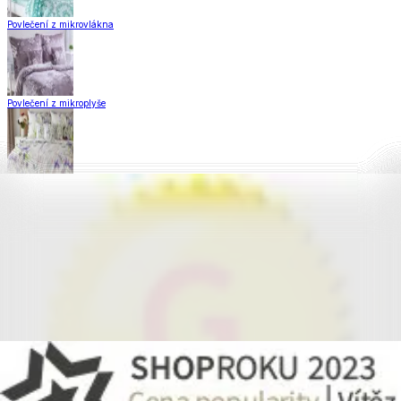
Povlečení z mikrovlákna
Povlečení z mikroplyše
Povlečení Matějovský
Flanelové povlečení
Krepové povlečení