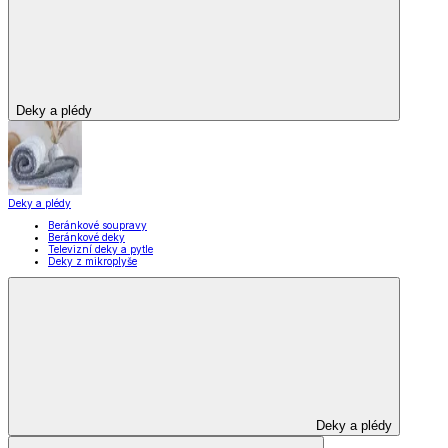
Deky a plédy
Deky a plédy
Beránkové soupravy
Beránkové deky
Televizní deky a pytle
Deky z mikroplyše
Deky a plédy