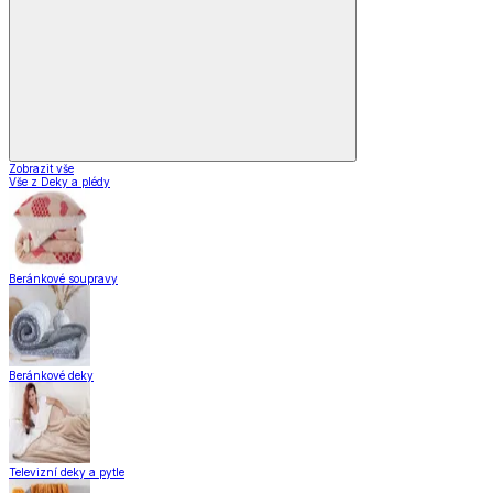
Zobrazit vše
Vše z Deky a plédy
Beránkové soupravy
Beránkové deky
Televizní deky a pytle