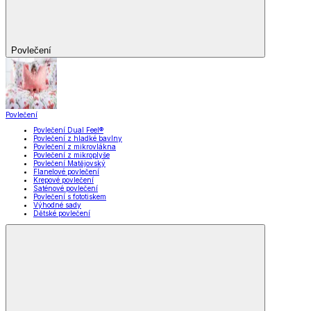
Povlečení
Povlečení
Povlečení Dual Feel®
Povlečení z hladké bavlny
Povlečení z mikrovlákna
Povlečení z mikroplyše
Povlečení Matějovský
Flanelové povlečení
Krepové povlečení
Saténové povlečení
Povlečení s fototiskem
Výhodné sady
Dětské povlečení