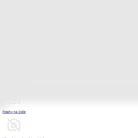
Televizní deky a pytle
Deky z mikroplyše
Deky a plédy
Zobrazit vše
Vše z Deky a plédy
Beránkové soupravy
Beránkové deky
Televizní deky a pytle
Deky z mikroplyše