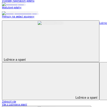
Kuchyňský a jídelní textil
Kuchyňský a jídelní textil
Kuchyňské zástěry a chňapky
Utěrky
Ubrusy a prostírání
Kuchyňský a jídelní tex
Zobrazit vše
Vše z Kuchyňský a jídelní textil
Kuchyňské zástěry a chňapky
Utěrky
Ubrusy a prostírání