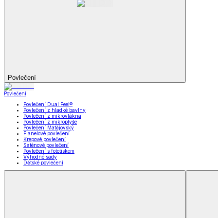
Koupelna
Koupelna
Ručníky a osušky
Koupelnové předložky
Koupelna
Zobrazit vše
Vše z Koupelna
Ručníky a osušky
Koupelnové předložky