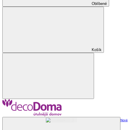
Oblíbené
Košík
Nově