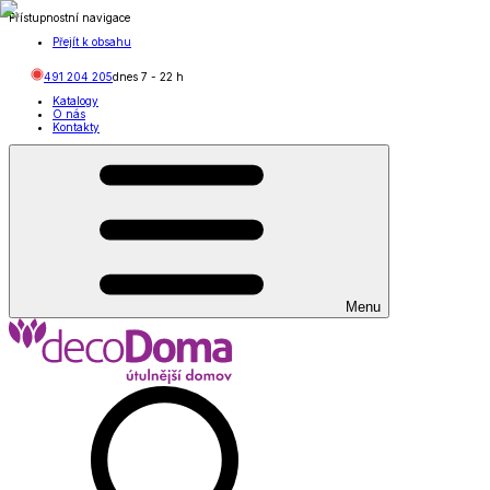
Přístupnostní navigace
Přejít k obsahu
491 204 205
dnes
7
-
22
h
Katalogy
O nás
Kontakty
Menu