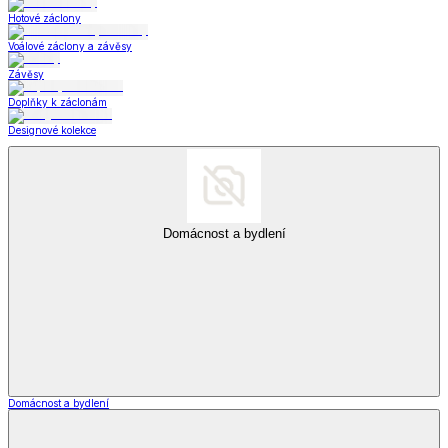
Hotové záclony
Voálové záclony a závěsy
Závěsy
Doplňky k záclonám
Designové kolekce
Domácnost a bydlení
Domácnost a bydlení