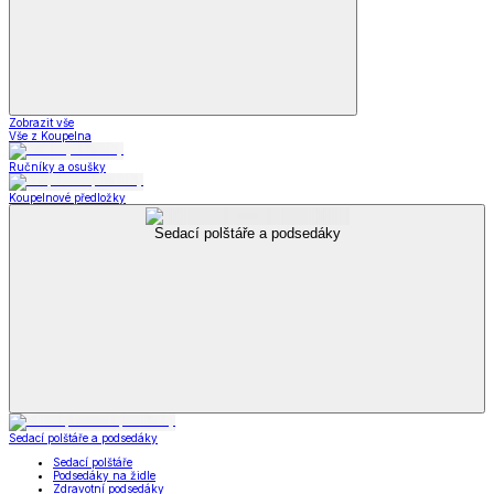
Zobrazit vše
Vše z Koupelna
Ručníky a osušky
Koupelnové předložky
Sedací polštáře a podsedáky
Sedací polštáře a podsedáky
Sedací polštáře
Podsedáky na židle
Zdravotní podsedáky