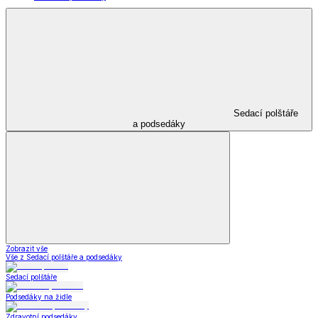
Sedací polštáře
a podsedáky
Zobrazit vše
Vše z Sedací polštáře a podsedáky
Sedací polštáře
Podsedáky na židle
Zdravotní podsedáky