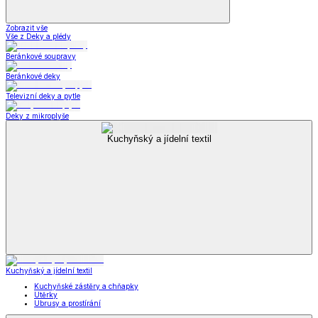
Zobrazit vše
Vše z Deky a plédy
Beránkové soupravy
Beránkové deky
Televizní deky a pytle
Deky z mikroplyše
Kuchyňský a jídelní textil
Kuchyňský a jídelní textil
Kuchyňské zástěry a chňapky
Utěrky
Ubrusy a prostírání