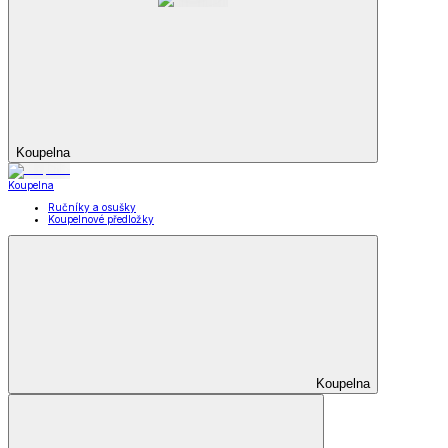
Koupelna
Koupelna
Ručníky a osušky
Koupelnové předložky
Koupelna