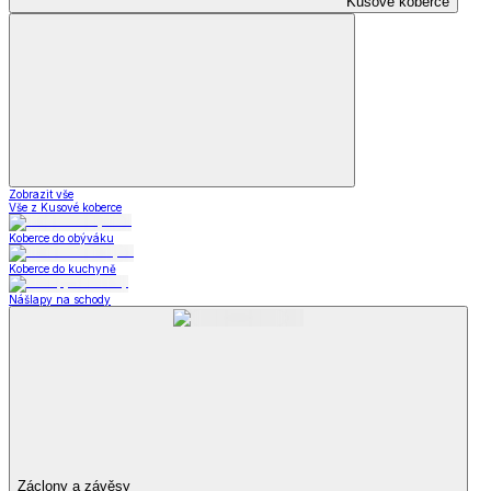
Kusové koberce
Zobrazit vše
Vše z Kusové koberce
Koberce do obýváku
Koberce do kuchyně
Nášlapy na schody
Záclony a závěsy