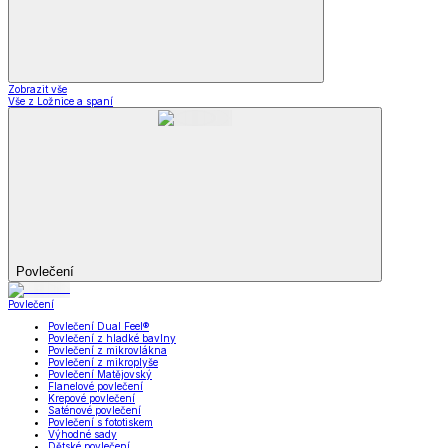
Zobrazit vše
Vše z Ložnice a spaní
Povlečení
Povlečení
Povlečení Dual Feel®
Povlečení z hladké bavlny
Povlečení z mikrovlákna
Povlečení z mikroplyše
Povlečení Matějovský
Flanelové povlečení
Krepové povlečení
Saténové povlečení
Povlečení s fototiskem
Výhodné sady
Dětské povlečení