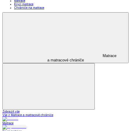
Matrace
Krycí matrace
Chrániče na matrace
Matrace
a matracové chrániče
Zobrazit vše
Vše z Matrace a matracové chrániče
Matrace