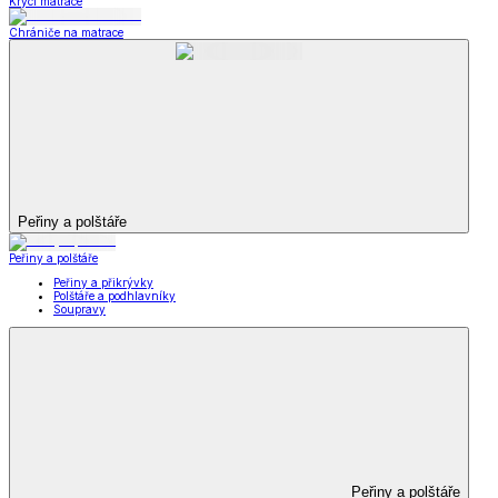
Krycí matrace
Chrániče na matrace
Peřiny a polštáře
Peřiny a polštáře
Peřiny a přikrývky
Polštáře a podhlavníky
Soupravy
Peřiny a polštáře