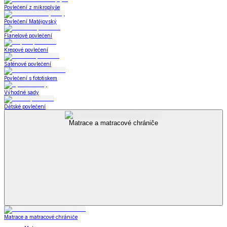
Povlečení z mikroplyše
Povlečení Matějovský
Flanelové povlečení
Krepové povlečení
Saténové povlečení
Povlečení s fototiskem
Výhodné sady
Dětské povlečení
Matrace a matracové chrániče
Matrace a matracové chrániče