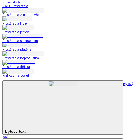
Zobrazit vše
Vše z Prostěradla
Prostěradla z mikroplyše
Prostěradla froté
Prostěradla jersey
Prostěradla s elastanem
Prostěradla plátěná
Prostěradla nepropustná
Prostěradla dětská
Přehozy na postel
Bytový
Bytový textil
textil