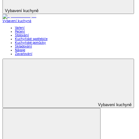
Vybavení kuchyně
Vybavení kuchyně
Vaření
Pečení
Stolování
Kuchyňské spotřebiče
Kuchyňské pomůcky
Skladování
Nápoje
Zavařování
Vybavení kuchyně