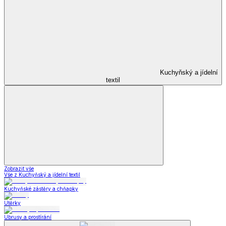
Kuchyňský a jídelní
textil
Zobrazit vše
Vše z Kuchyňský a jídelní textil
Kuchyňské zástěry a chňapky
Utěrky
Ubrusy a prostírání