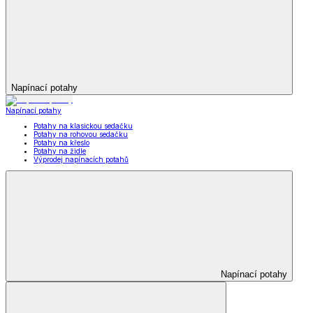
Napínací potahy
Napínací potahy
Potahy na klasickou sedačku
Potahy na rohovou sedačku
Potahy na křeslo
Potahy na židle
Výprodej napínacích potahů
Napínací potahy