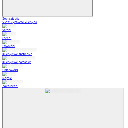
Zobrazit vše
Vše z Vybavení kuchyně
Vaření
Pečení
Stolování
Kuchyňské spotřebiče
Kuchyňské pomůcky
Skladování
Nápoje
Zavařování