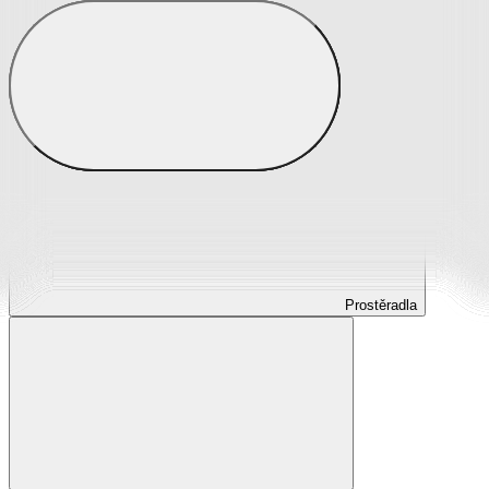
Prostěradla
Prostěradla z mikroplyše
Prostěradla froté
Prostěradla jersey
Prostěradla s elastanem
Prostěradla plátěná
Prostěradla nepropustná
Prostěradla dětská
Prostěradla