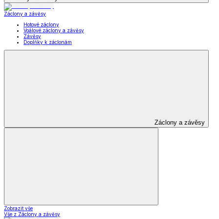
Záclony a závěsy
Hotové záclony
Voálové záclony a závěsy
Závěsy
Doplňky k záclonám
Záclony a závěsy
Zobrazit vše
Vše z Záclony a závěsy