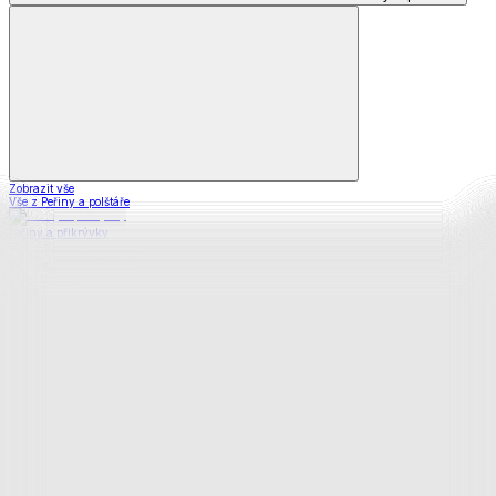
Zobrazit vše
Vše z Peřiny a polštáře
Peřiny a přikrývky
Polštáře a podhlavníky
Soupravy
Prostěradla