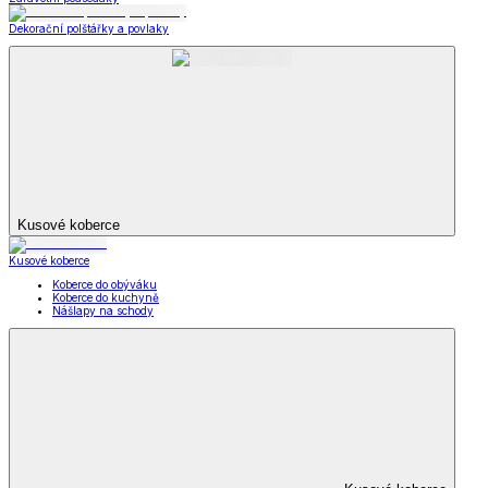
Dekorační polštářky a povlaky
Kusové koberce
Kusové koberce
Koberce do obýváku
Koberce do kuchyně
Nášlapy na schody