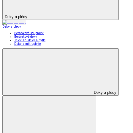
Deky a plédy
Deky a plédy
Beránkové soupravy
Beránkové deky
Televizní deky a pytle
Deky z mikroplyše
Deky a plédy