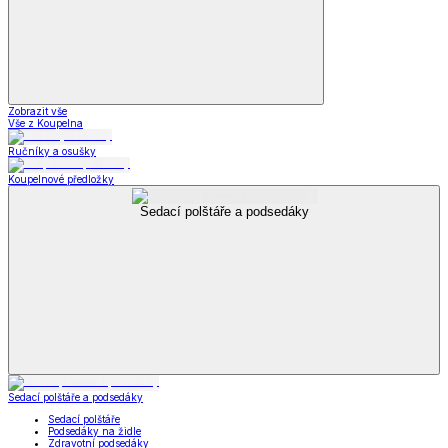
Zobrazit vše
Vše z Koupelna
Ručníky a osušky
Koupelnové předložky
Sedací polštáře a podsedáky
Sedací polštáře a podsedáky
Sedací polštáře
Podsedáky na židle
Zdravotní podsedáky