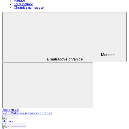
Matrace
Krycí matrace
Chrániče na matrace
Matrace
a matracové chrániče
Zobrazit vše
Vše z Matrace a matracové chrániče
Matrace