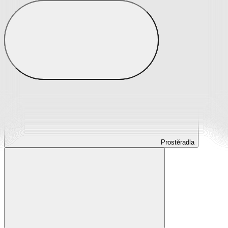
Prostěradla
Prostěradla z mikroplyše
Prostěradla froté
Prostěradla jersey
Prostěradla s elastanem
Prostěradla plátěná
Prostěradla nepropustná
Prostěradla dětská
Prostěradla