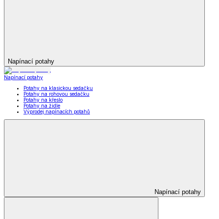
Napínací potahy
Napínací potahy
Potahy na klasickou sedačku
Potahy na rohovou sedačku
Potahy na křeslo
Potahy na židle
Výprodej napínacích potahů
Napínací potahy