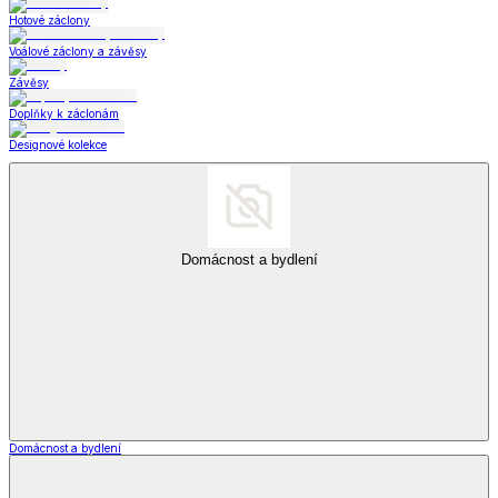
Hotové záclony
Voálové záclony a závěsy
Závěsy
Doplňky k záclonám
Designové kolekce
Domácnost a bydlení
Domácnost a bydlení