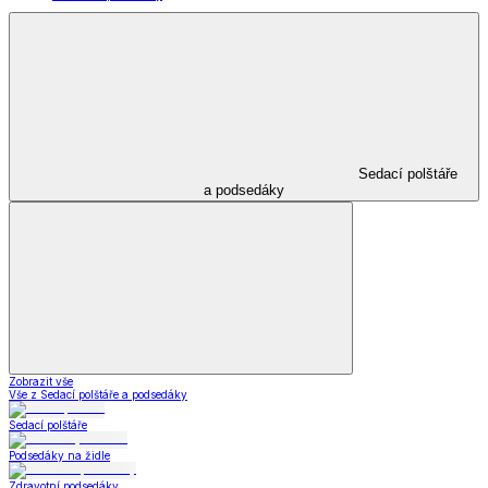
Sedací polštáře
a podsedáky
Zobrazit vše
Vše z Sedací polštáře a podsedáky
Sedací polštáře
Podsedáky na židle
Zdravotní podsedáky