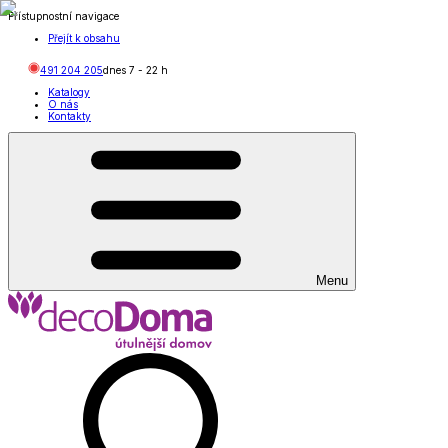
Přístupnostní navigace
Přejít k obsahu
491 204 205
dnes
7
-
22
h
Katalogy
O nás
Kontakty
Menu