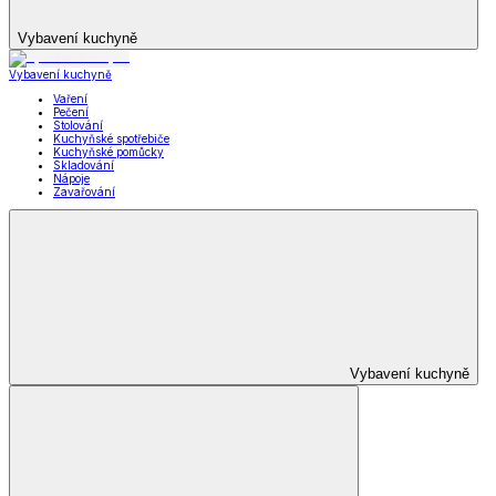
Vybavení kuchyně
Vybavení kuchyně
Vaření
Pečení
Stolování
Kuchyňské spotřebiče
Kuchyňské pomůcky
Skladování
Nápoje
Zavařování
Vybavení kuchyně