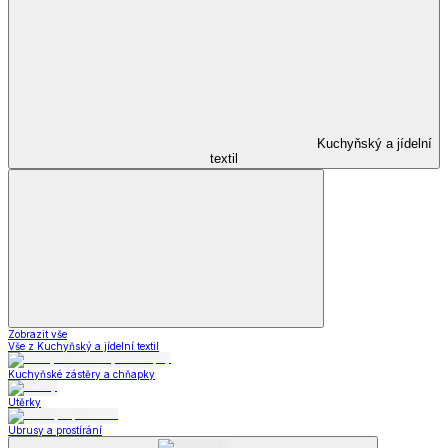
Kuchyňský a jídelní
textil
Zobrazit vše
Vše z Kuchyňský a jídelní textil
Kuchyňské zástěry a chňapky
Utěrky
Ubrusy a prostírání