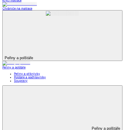
Krycí matrace
Chrániče na matrace
Peřiny a polštáře
Peřiny a polštáře
Peřiny a přikrývky
Polštáře a podhlavníky
Soupravy
Peřiny a polštáře