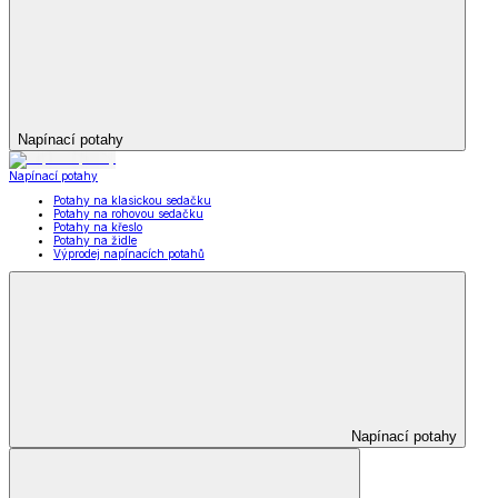
Napínací potahy
Napínací potahy
Potahy na klasickou sedačku
Potahy na rohovou sedačku
Potahy na křeslo
Potahy na židle
Výprodej napínacích potahů
Napínací potahy