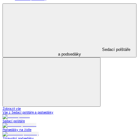
Sedací polštáře
a podsedáky
Zobrazit vše
Vše z Sedací polštáře a podsedáky
Sedací polštáře
Podsedáky na židle
Zdravotní podsedáky