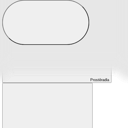
Prostěradla
Prostěradla z mikroplyše
Prostěradla froté
Prostěradla jersey
Prostěradla s elastanem
Prostěradla plátěná
Prostěradla nepropustná
Prostěradla dětská
Prostěradla