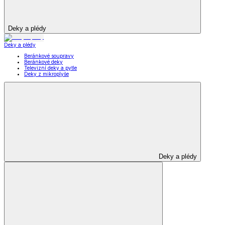
Deky a plédy
Deky a plédy
Beránkové soupravy
Beránkové deky
Televizní deky a pytle
Deky z mikroplyše
Deky a plédy