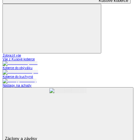
Kusové koberce
Zobrazit vše
Vše z Kusové koberce
Koberce do obýváku
Koberce do kuchyně
Nášlapy na schody
Záclony a závěsy