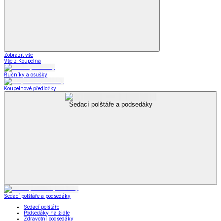
Zobrazit vše
Vše z Koupelna
Ručníky a osušky
Koupelnové předložky
Sedací polštáře a podsedáky
Sedací polštáře a podsedáky
Sedací polštáře
Podsedáky na židle
Zdravotní podsedáky