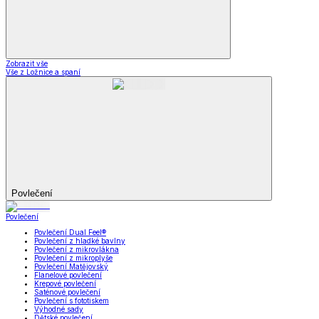
Zobrazit vše
Vše z Ložnice a spaní
Povlečení
Povlečení
Povlečení Dual Feel®
Povlečení z hladké bavlny
Povlečení z mikrovlákna
Povlečení z mikroplyše
Povlečení Matějovský
Flanelové povlečení
Krepové povlečení
Saténové povlečení
Povlečení s fototiskem
Výhodné sady
Dětské povlečení