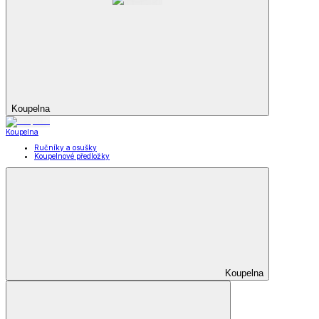
Koupelna
Koupelna
Ručníky a osušky
Koupelnové předložky
Koupelna