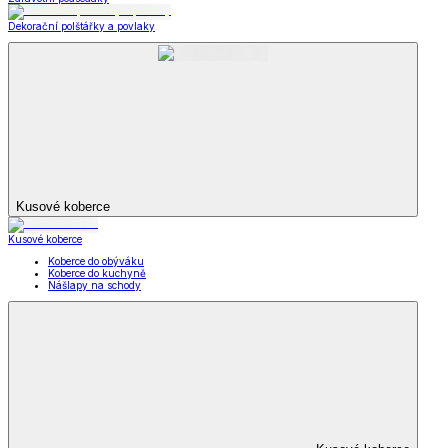
Dekorační polštářky a povlaky
Kusové koberce
Kusové koberce
Koberce do obýváku
Koberce do kuchyně
Nášlapy na schody