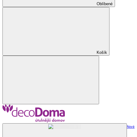
Oblíbené
Košík
Nově