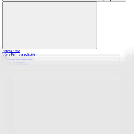
Zobrazit vše
Vše z Peřiny a polštáře
Peřiny a přikrývky
Polštáře a podhlavníky
Soupravy
Prostěradla