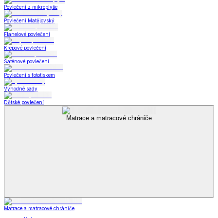
Povlečení z mikroplyše
Povlečení Matějovský
Flanelové povlečení
Krepové povlečení
Saténové povlečení
Povlečení s fototiskem
Výhodné sady
Dětské povlečení
Matrace a matracové chrániče
Matrace a matracové chrániče