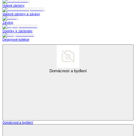
Hotové záclony
Voálové záclony a závěsy
Závěsy
Doplňky k záclonám
Designové kolekce
Domácnost a bydlení
Domácnost a bydlení