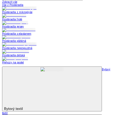
Zobrazit vše
Vše z Prostěradla
Prostěradla z mikroplyše
Prostěradla froté
Prostěradla jersey
Prostěradla s elastanem
Prostěradla plátěná
Prostěradla nepropustná
Prostěradla dětská
Přehozy na postel
Bytový
Bytový textil
textil