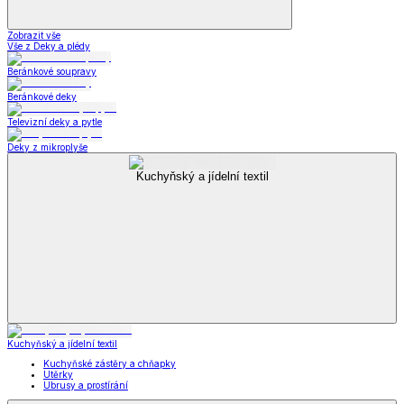
Zobrazit vše
Vše z Deky a plédy
Beránkové soupravy
Beránkové deky
Televizní deky a pytle
Deky z mikroplyše
Kuchyňský a jídelní textil
Kuchyňský a jídelní textil
Kuchyňské zástěry a chňapky
Utěrky
Ubrusy a prostírání