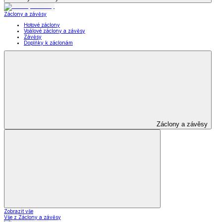
Záclony a závěsy
Hotové záclony
Voálové záclony a závěsy
Závěsy
Doplňky k záclonám
Záclony a závěsy
Zobrazit vše
Vše z Záclony a závěsy