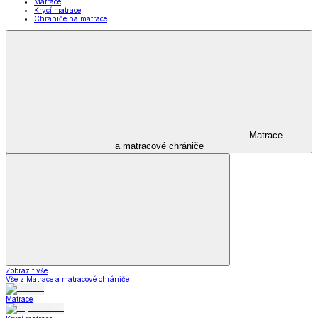
Matrace
Krycí matrace
Chrániče na matrace
Matrace
a matracové chrániče
Zobrazit vše
Vše z Matrace a matracové chrániče
Matrace