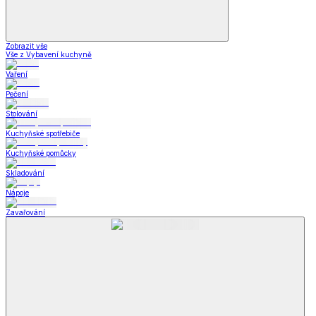
Zobrazit vše
Vše z Vybavení kuchyně
Vaření
Pečení
Stolování
Kuchyňské spotřebiče
Kuchyňské pomůcky
Skladování
Nápoje
Zavařování