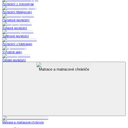
Povlečení z mikroplyše
Povlečení Matějovský
Flanelové povlečení
Krepové povlečení
Saténové povlečení
Povlečení s fototiskem
Výhodné sady
Dětské povlečení
Matrace a matracové chrániče
Matrace a matracové chrániče