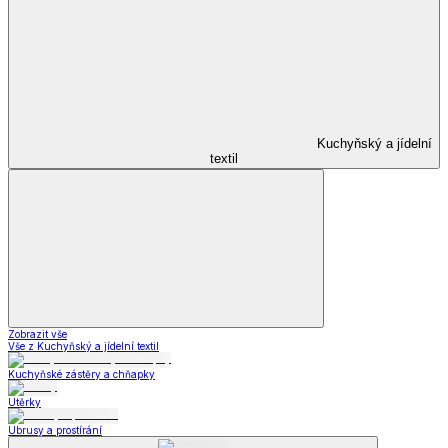
Kuchyňský a jídelní
textil
Zobrazit vše
Vše z Kuchyňský a jídelní textil
Kuchyňské zástěry a chňapky
Utěrky
Ubrusy a prostírání