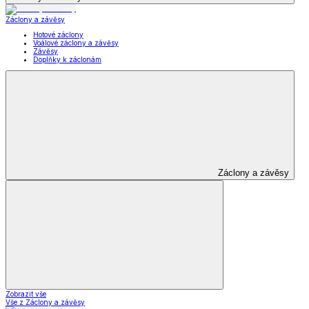
Záclony a závěsy
Hotové záclony
Voálové záclony a závěsy
Závěsy
Doplňky k záclonám
Záclony a závěsy
Zobrazit vše
Vše z Záclony a závěsy