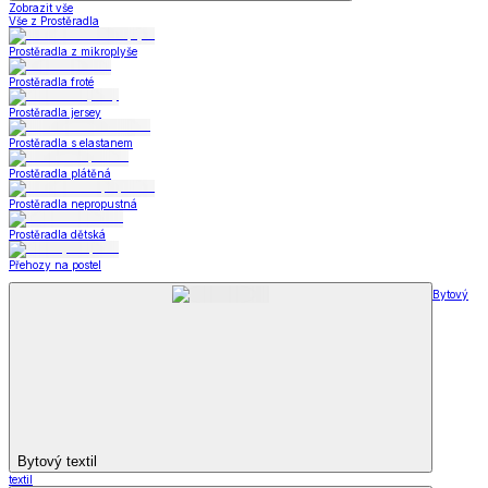
Zobrazit vše
Vše z Prostěradla
Prostěradla z mikroplyše
Prostěradla froté
Prostěradla jersey
Prostěradla s elastanem
Prostěradla plátěná
Prostěradla nepropustná
Prostěradla dětská
Přehozy na postel
Bytový
Bytový textil
textil