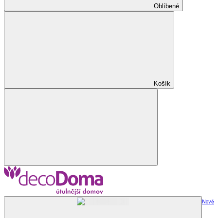
Oblíbené
Košík
Nově