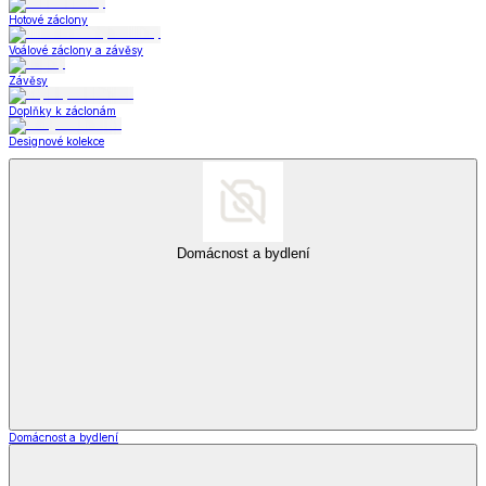
Hotové záclony
Voálové záclony a závěsy
Závěsy
Doplňky k záclonám
Designové kolekce
Domácnost a bydlení
Domácnost a bydlení