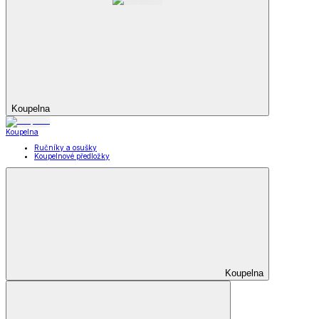
Koupelna
Koupelna
Ručníky a osušky
Koupelnové předložky
Koupelna