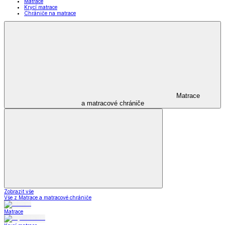
Matrace
Krycí matrace
Chrániče na matrace
Matrace
a matracové chrániče
Zobrazit vše
Vše z Matrace a matracové chrániče
Matrace