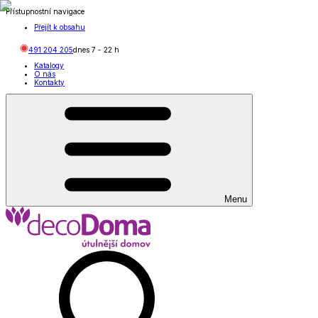
Přístupnostní navigace
Přejít k obsahu
491 204 205
dnes
7
-
22
h
Katalogy
O nás
Kontakty
Menu