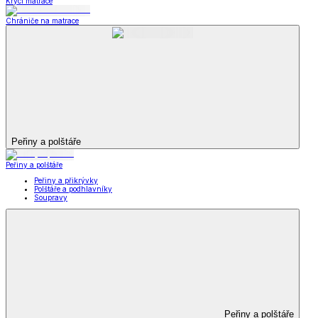
Krycí matrace
Chrániče na matrace
Peřiny a polštáře
Peřiny a polštáře
Peřiny a přikrývky
Polštáře a podhlavníky
Soupravy
Peřiny a polštáře