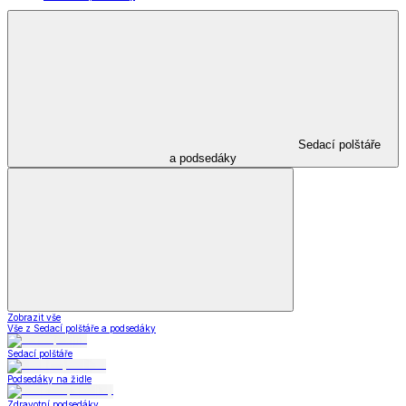
Sedací polštáře
a podsedáky
Zobrazit vše
Vše z Sedací polštáře a podsedáky
Sedací polštáře
Podsedáky na židle
Zdravotní podsedáky