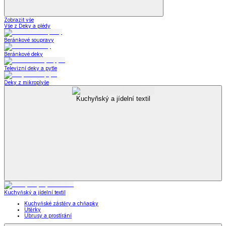
Zobrazit vše
Vše z Deky a plédy
Beránkové soupravy
Beránkové deky
Televizní deky a pytle
Deky z mikroplyše
Kuchyňský a jídelní textil
Kuchyňský a jídelní textil
Kuchyňské zástěry a chňapky
Utěrky
Ubrusy a prostírání