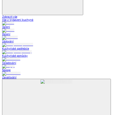
Zobrazit vše
Vše z Vybavení kuchyně
Vaření
Pečení
Stolování
Kuchyňské spotřebiče
Kuchyňské pomůcky
Skladování
Nápoje
Zavařování