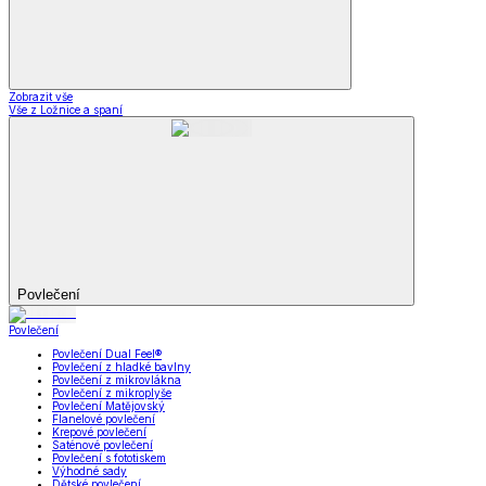
Zobrazit vše
Vše z Ložnice a spaní
Povlečení
Povlečení
Povlečení Dual Feel®
Povlečení z hladké bavlny
Povlečení z mikrovlákna
Povlečení z mikroplyše
Povlečení Matějovský
Flanelové povlečení
Krepové povlečení
Saténové povlečení
Povlečení s fototiskem
Výhodné sady
Dětské povlečení