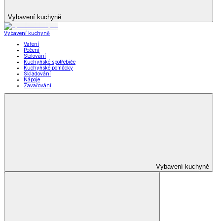
Vybavení kuchyně
Vybavení kuchyně
Vaření
Pečení
Stolování
Kuchyňské spotřebiče
Kuchyňské pomůcky
Skladování
Nápoje
Zavařování
Vybavení kuchyně