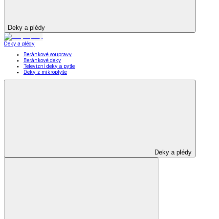
Deky a plédy
Deky a plédy
Beránkové soupravy
Beránkové deky
Televizní deky a pytle
Deky z mikroplyše
Deky a plédy