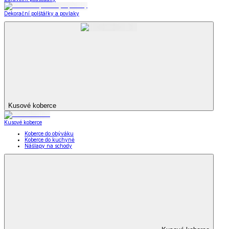
Dekorační polštářky a povlaky
Kusové koberce
Kusové koberce
Koberce do obýváku
Koberce do kuchyně
Nášlapy na schody