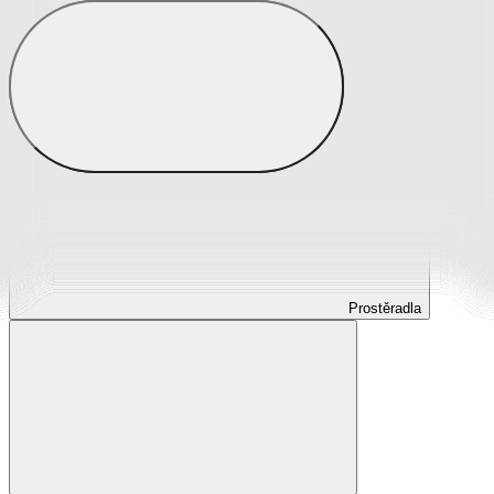
Prostěradla
Prostěradla z mikroplyše
Prostěradla froté
Prostěradla jersey
Prostěradla s elastanem
Prostěradla plátěná
Prostěradla nepropustná
Prostěradla dětská
Prostěradla