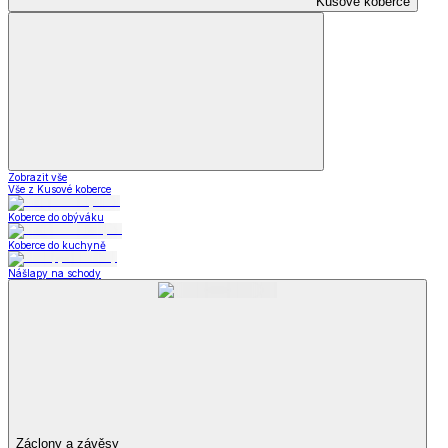
Kusové koberce
Zobrazit vše
Vše z Kusové koberce
Koberce do obýváku
Koberce do kuchyně
Nášlapy na schody
Záclony a závěsy