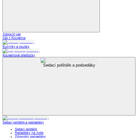
Zobrazit vše
Vše z Koupelna
Ručníky a osušky
Koupelnové předložky
Sedací polštáře a podsedáky
Sedací polštáře a podsedáky
Sedací polštáře
Podsedáky na židle
Zdravotní podsedáky