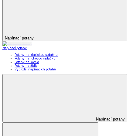
Napínací potahy
Napínací potahy
Potahy na klasickou sedačku
Potahy na rohovou sedačku
Potahy na křeslo
Potahy na židle
Výprodej napínacích potahů
Napínací potahy