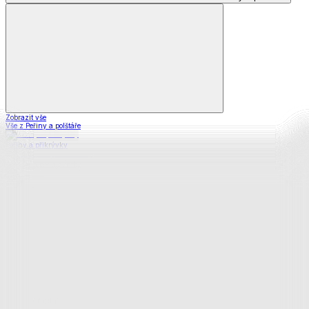
Zobrazit vše
Vše z Peřiny a polštáře
Peřiny a přikrývky
Polštáře a podhlavníky
Soupravy
Prostěradla