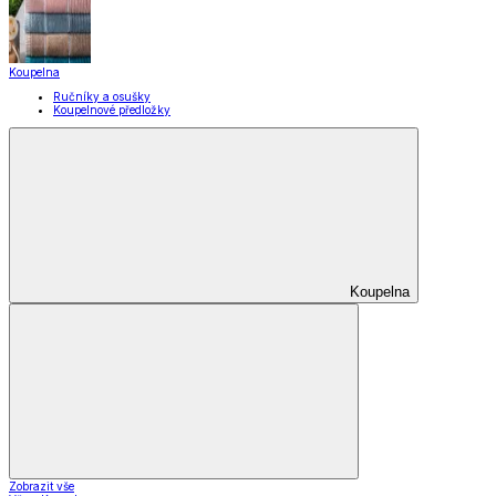
Bytové doplňky
Bytové doplňky
Drobný nábytek
Bytové dekorace
Doplňky do koupelny
Umělé květiny
Rohožky
Svíčky a svícny