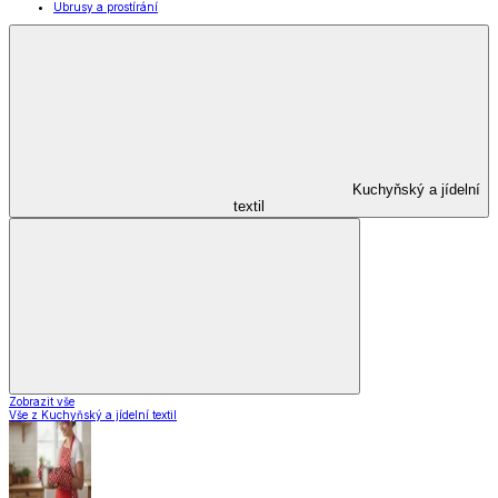
Zobrazit vše
Vše z Domácnost a úklid
Praktičtí pomocníci
Pomůcky pro úklid a čištění
Praní a žehlení
Drobné opravy