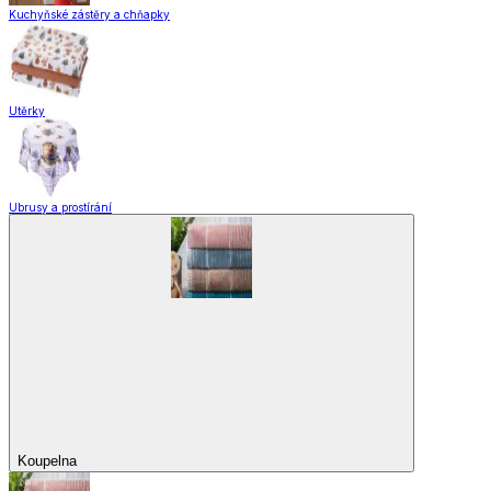
Úložné boxy a vakuové pytle
EkoDrogerie
Pro mazlíčky
Zábava a volný čas
Pro děti