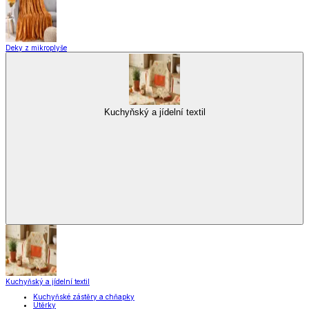
Domácnost a úklid
Praktičtí pomocníci
Pomůcky pro úklid a čištění
Praní a žehlení
Drobné opravy
Úložné boxy a vakuové pytle
EkoDrogerie
Pro mazlíčky
Zábava a volný čas
Pro děti
Domácnost a úklid