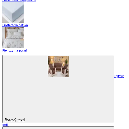
Zobrazit vše
Vše z Domácnost a bydlení
Vybavení kuchyně
Vybavení kuchyně
Vaření
Pečení
Stolování
Kuchyňské spotřebiče
Kuchyňské pomůcky
Skladování
Nápoje