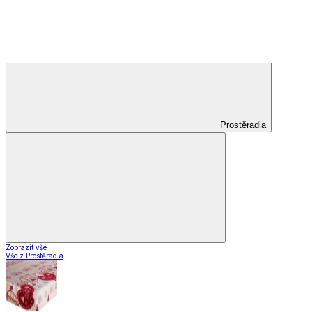
Voálové záclony a závěsy
Závěsy
Doplňky k záclonám
Designové kolekce
Domácnost a bydlení