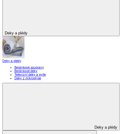
Pečení
Stolování
Kuchyňské spotřebiče
Kuchyňské pomůcky
Skladování