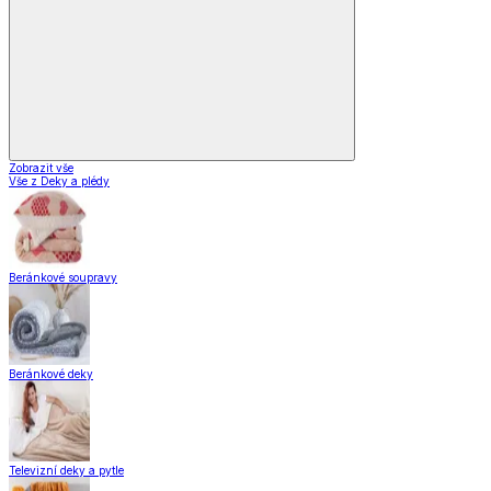
Nápoje
Zavařování
Domácnost a úklid