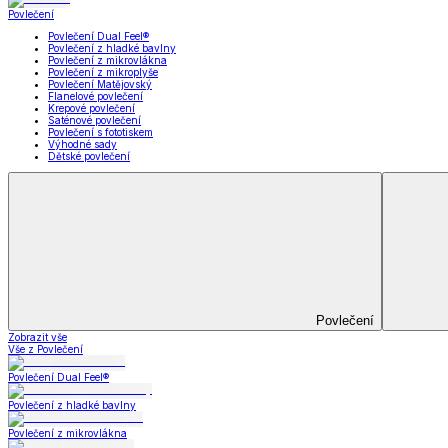
Koupelna
Koupelna
Ručníky a osušky
Koupelnové předložky
Koupelna
Zobrazit vše
Vše z Koupelna
Ručníky a osušky
Koupelnové předložky