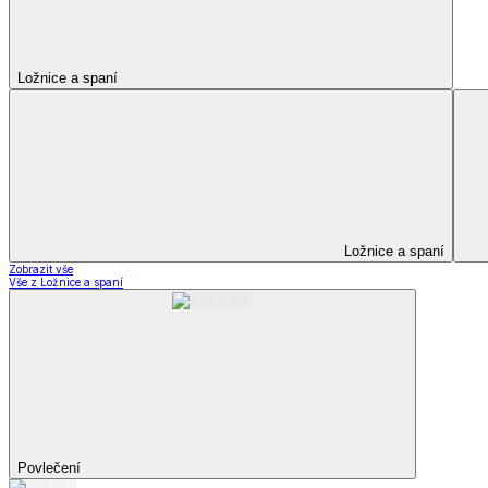
Kuchyňský a jídelní textil
Kuchyňský a jídelní textil
Kuchyňské zástěry a chňapky
Utěrky
Ubrusy a prostírání
Kuchyňský a jídelní tex
Zobrazit vše
Vše z Kuchyňský a jídelní textil
Kuchyňské zástěry a chňapky
Utěrky
Ubrusy a prostírání