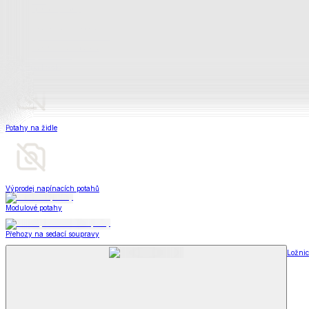
Televizní deky a pytle
Deky z mikroplyše
Deky a plédy
Zobrazit vše
Vše z Deky a plédy
Beránkové soupravy
Beránkové deky
Televizní deky a pytle
Deky z mikroplyše