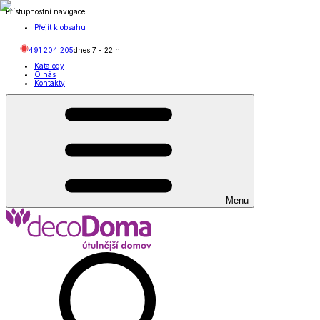
Přístupnostní navigace
Přejít k obsahu
491 204 205
dnes
7
-
22
h
Katalogy
O nás
Kontakty
Menu