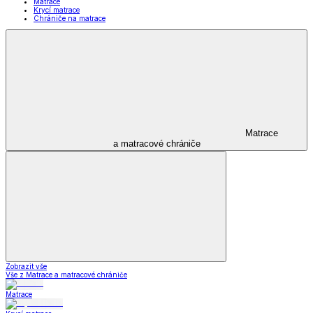
Matrace
Krycí matrace
Chrániče na matrace
Matrace
a matracové chrániče
Zobrazit vše
Vše z Matrace a matracové chrániče
Matrace