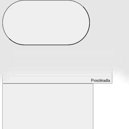
Prostěradla
Prostěradla z mikroplyše
Prostěradla froté
Prostěradla jersey
Prostěradla s elastanem
Prostěradla plátěná
Prostěradla nepropustná
Prostěradla dětská
Prostěradla