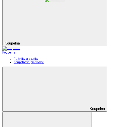
Koupelna
Koupelna
Ručníky a osušky
Koupelnové předložky
Koupelna