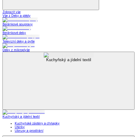
Zobrazit vše
Vše z Deky a plédy
Beránkové soupravy
Beránkové deky
Televizní deky a pytle
Deky z mikroplyše
Kuchyňský a jídelní textil
Kuchyňský a jídelní textil
Kuchyňské zástěry a chňapky
Utěrky
Ubrusy a prostírání