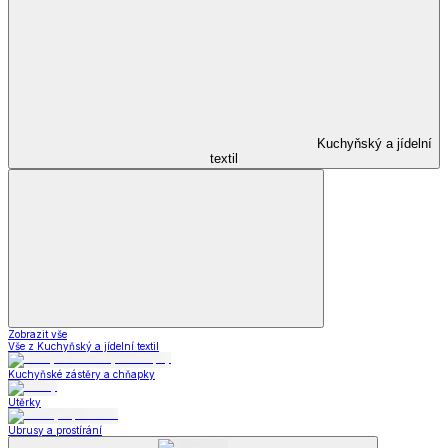
Kuchyňský a jídelní
textil
Zobrazit vše
Vše z Kuchyňský a jídelní textil
Kuchyňské zástěry a chňapky
Utěrky
Ubrusy a prostírání