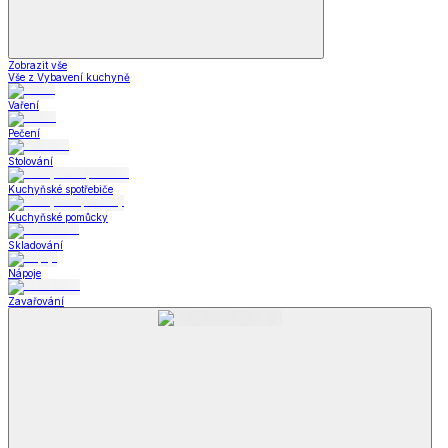
Zobrazit vše
Vše z Vybavení kuchyně
Vaření
Pečení
Stolování
Kuchyňské spotřebiče
Kuchyňské pomůcky
Skladování
Nápoje
Zavařování