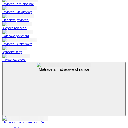
Povlečení z mikroplyše
Povlečení Matějovský
Flanelové povlečení
Krepové povlečení
Saténové povlečení
Povlečení s fototiskem
Výhodné sady
Dětské povlečení
Matrace a matracové chrániče
Matrace a matracové chrániče