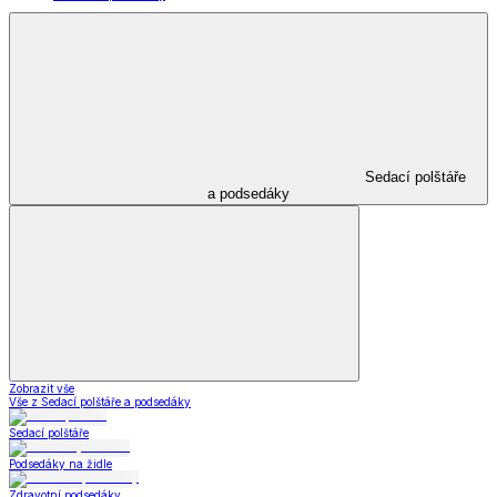
Sedací polštáře
a podsedáky
Zobrazit vše
Vše z Sedací polštáře a podsedáky
Sedací polštáře
Podsedáky na židle
Zdravotní podsedáky