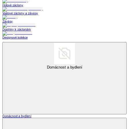
Hotové záclony
Voálové záclony a závěsy
Závěsy
Doplňky k záclonám
Designové kolekce
Domácnost a bydlení
Domácnost a bydlení