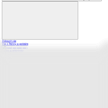
Zobrazit vše
Vše z Peřiny a polštáře
Peřiny a přikrývky
Polštáře a podhlavníky
Soupravy
Prostěradla