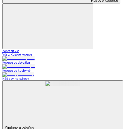
Kusové koberce
Zobrazit vše
Vše z Kusové koberce
Koberce do obýváku
Koberce do kuchyně
Nášlapy na schody
Záclony a závěsy