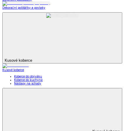
Dekorační polštářky a povlaky
Kusové koberce
Kusové koberce
Koberce do obýváku
Koberce do kuchyně
Nášlapy na schody