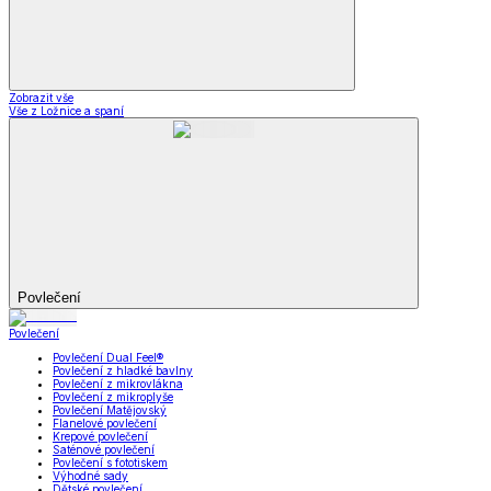
Zobrazit vše
Vše z Ložnice a spaní
Povlečení
Povlečení
Povlečení Dual Feel®
Povlečení z hladké bavlny
Povlečení z mikrovlákna
Povlečení z mikroplyše
Povlečení Matějovský
Flanelové povlečení
Krepové povlečení
Saténové povlečení
Povlečení s fototiskem
Výhodné sady
Dětské povlečení