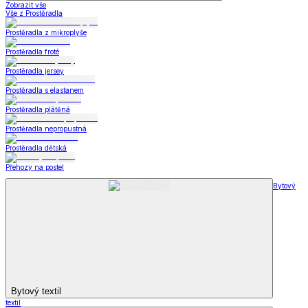
Zobrazit vše
Vše z Prostěradla
Prostěradla z mikroplyše
Prostěradla froté
Prostěradla jersey
Prostěradla s elastanem
Prostěradla plátěná
Prostěradla nepropustná
Prostěradla dětská
Přehozy na postel
Bytový
Bytový textil
textil