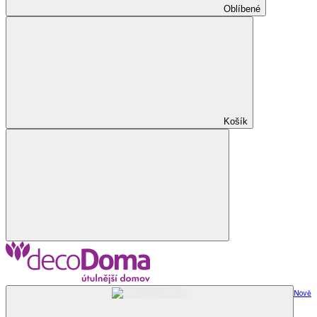
Oblíbené
Košík
Nově