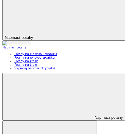
Napínací potahy
Napínací potahy
Potahy na klasickou sedačku
Potahy na rohovou sedačku
Potahy na křeslo
Potahy na židle
Výprodej napínacích potahů
Napínací potahy