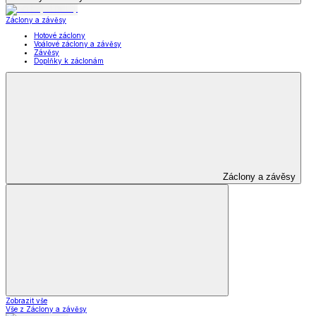
Záclony a závěsy
Hotové záclony
Voálové záclony a závěsy
Závěsy
Doplňky k záclonám
Záclony a závěsy
Zobrazit vše
Vše z Záclony a závěsy