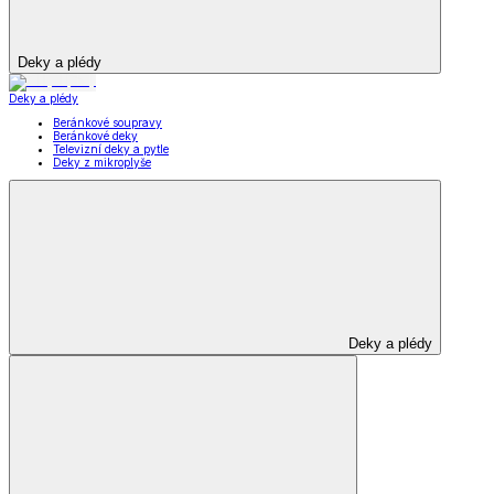
Deky a plédy
Deky a plédy
Beránkové soupravy
Beránkové deky
Televizní deky a pytle
Deky z mikroplyše
Deky a plédy