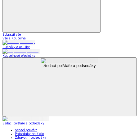
Zobrazit vše
Vše z Koupelna
Ručníky a osušky
Koupelnové předložky
Sedací polštáře a podsedáky
Sedací polštáře a podsedáky
Sedací polštáře
Podsedáky na židle
Zdravotní podsedáky