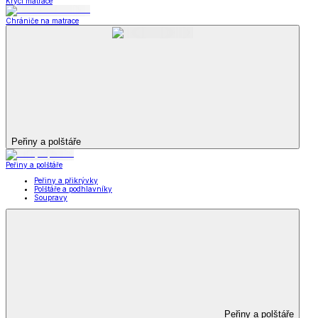
Krycí matrace
Chrániče na matrace
Peřiny a polštáře
Peřiny a polštáře
Peřiny a přikrývky
Polštáře a podhlavníky
Soupravy
Peřiny a polštáře