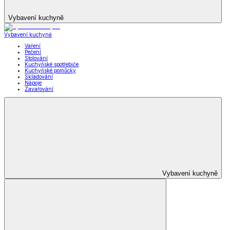
Vybavení kuchyně
Vybavení kuchyně
Vaření
Pečení
Stolování
Kuchyňské spotřebiče
Kuchyňské pomůcky
Skladování
Nápoje
Zavařování
Vybavení kuchyně