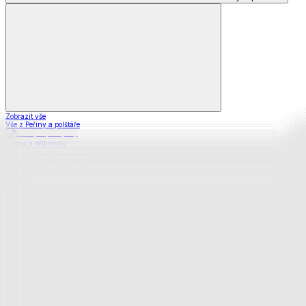
Zobrazit vše
Vše z Peřiny a polštáře
Peřiny a přikrývky
Polštáře a podhlavníky
Soupravy
Prostěradla