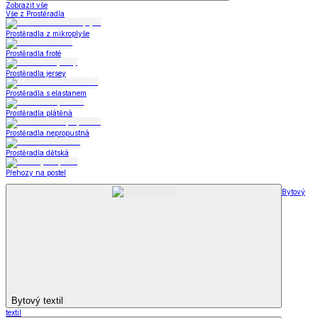
Zobrazit vše
Vše z Prostěradla
Prostěradla z mikroplyše
Prostěradla froté
Prostěradla jersey
Prostěradla s elastanem
Prostěradla plátěná
Prostěradla nepropustná
Prostěradla dětská
Přehozy na postel
Bytový
Bytový textil
textil