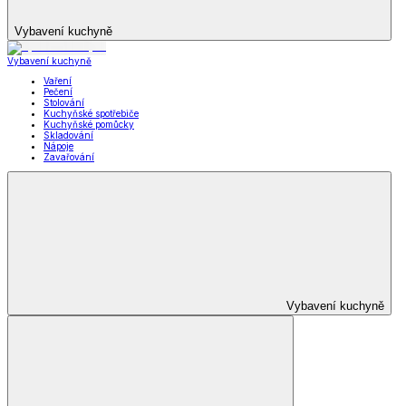
Vybavení kuchyně
Vybavení kuchyně
Vaření
Pečení
Stolování
Kuchyňské spotřebiče
Kuchyňské pomůcky
Skladování
Nápoje
Zavařování
Vybavení kuchyně