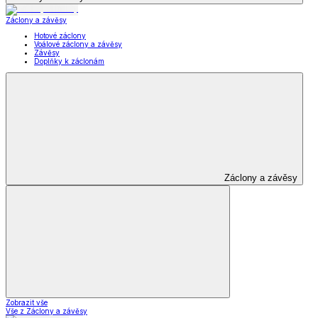
Záclony a závěsy
Hotové záclony
Voálové záclony a závěsy
Závěsy
Doplňky k záclonám
Záclony a závěsy
Zobrazit vše
Vše z Záclony a závěsy