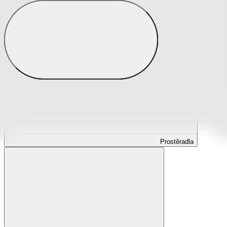
Prostěradla
Prostěradla z mikroplyše
Prostěradla froté
Prostěradla jersey
Prostěradla s elastanem
Prostěradla plátěná
Prostěradla nepropustná
Prostěradla dětská
Prostěradla