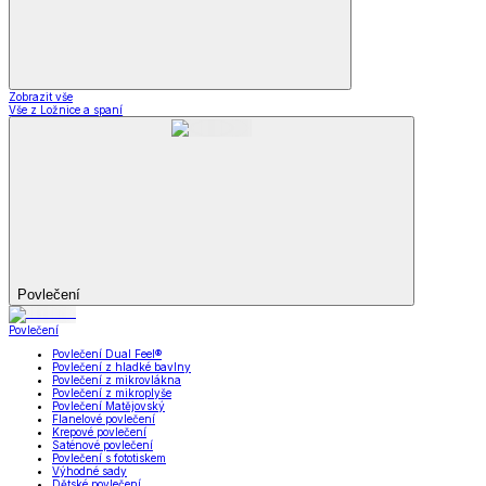
Zobrazit vše
Vše z Ložnice a spaní
Povlečení
Povlečení
Povlečení Dual Feel®
Povlečení z hladké bavlny
Povlečení z mikrovlákna
Povlečení z mikroplyše
Povlečení Matějovský
Flanelové povlečení
Krepové povlečení
Saténové povlečení
Povlečení s fototiskem
Výhodné sady
Dětské povlečení