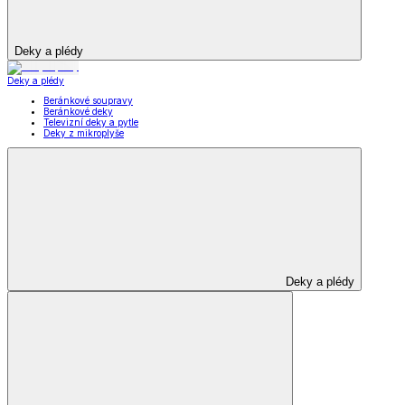
Deky a plédy
Deky a plédy
Beránkové soupravy
Beránkové deky
Televizní deky a pytle
Deky z mikroplyše
Deky a plédy