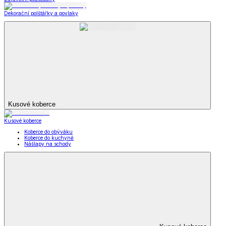
Dekorační polštářky a povlaky
Kusové koberce
Kusové koberce
Koberce do obýváku
Koberce do kuchyně
Nášlapy na schody