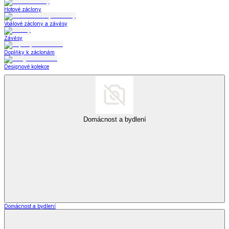
Hotové záclony
Voálové záclony a závěsy
Závěsy
Doplňky k záclonám
Designové kolekce
Domácnost a bydlení
Domácnost a bydlení