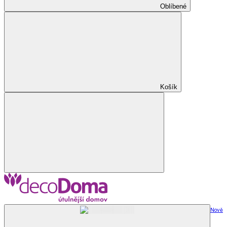
Oblíbené
Košík
Nově