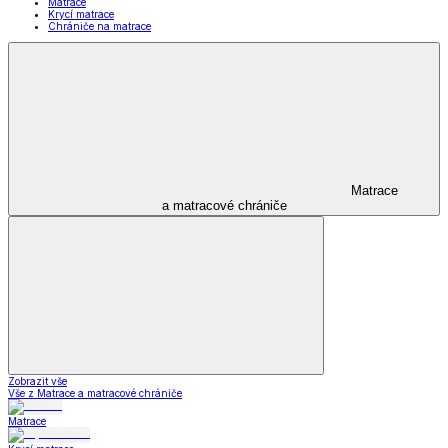
Matrace
Krycí matrace
Chrániče na matrace
Matrace
a matracové chrániče
Zobrazit vše
Vše z Matrace a matracové chrániče
Matrace