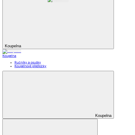
Koupelna
Koupelna
Ručníky a osušky
Koupelnové předložky
Koupelna