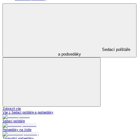
Sedací polštáře
a podsedáky
Zobrazit vše
Vše z Sedací polštáře a podsedáky
Sedací polštáře
Podsedáky na židle
Zdravotní podsedáky