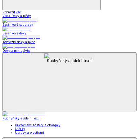
Zobrazit vše
Vše z Deky a plédy
Beránkové soupravy
Beránkové deky
Televizní deky a pytle
Deky z mikroplyše
Kuchyňský a jídelní textil
Kuchyňský a jídelní textil
Kuchyňské zástěry a chňapky
Utěrky
Ubrusy a prostírání