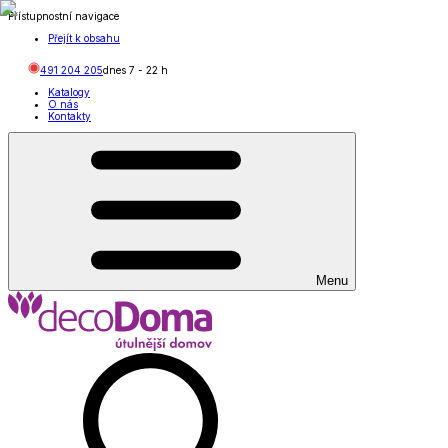
Přístupnostní navigace
Přejít k obsahu
491 204 205
dnes
7
-
22
h
Katalogy
O nás
Kontakty
Menu