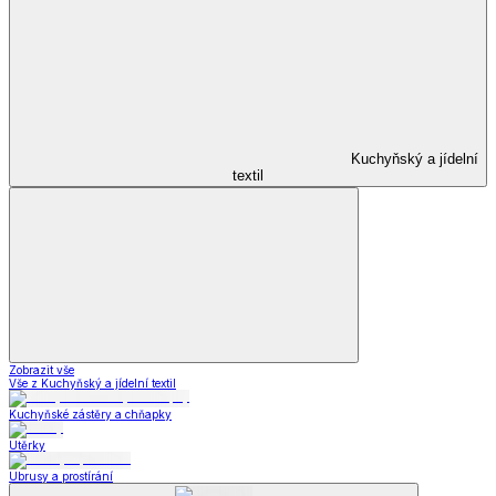
Kuchyňský a jídelní
textil
Zobrazit vše
Vše z Kuchyňský a jídelní textil
Kuchyňské zástěry a chňapky
Utěrky
Ubrusy a prostírání