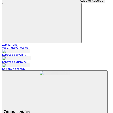
Kusové koberce
Zobrazit vše
Vše z Kusové koberce
Koberce do obýváku
Koberce do kuchyně
Nášlapy na schody
Záclony a závěsy