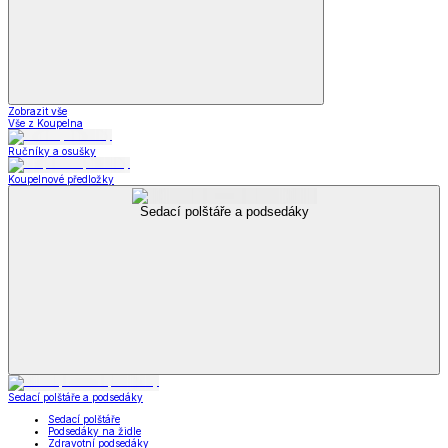
Zobrazit vše
Vše z Koupelna
Ručníky a osušky
Koupelnové předložky
Sedací polštáře a podsedáky
Sedací polštáře a podsedáky
Sedací polštáře
Podsedáky na židle
Zdravotní podsedáky