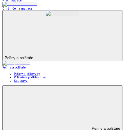
Krycí matrace
Chrániče na matrace
Peřiny a polštáře
Peřiny a polštáře
Peřiny a přikrývky
Polštáře a podhlavníky
Soupravy
Peřiny a polštáře