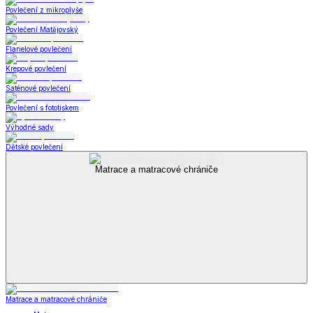
Povlečení z mikroplyše
Povlečení Matějovský
Flanelové povlečení
Krepové povlečení
Saténové povlečení
Povlečení s fototiskem
Výhodné sady
Dětské povlečení
Matrace a matracové chrániče
Matrace a matracové chrániče