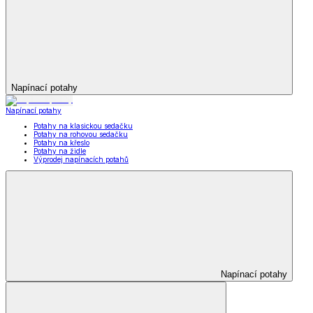
Napínací potahy
Napínací potahy
Potahy na klasickou sedačku
Potahy na rohovou sedačku
Potahy na křeslo
Potahy na židle
Výprodej napínacích potahů
Napínací potahy