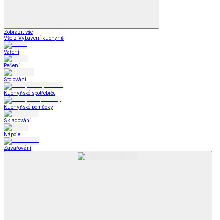
Zobrazit vše
Vše z Vybavení kuchyně
Vaření
Pečení
Stolování
Kuchyňské spotřebiče
Kuchyňské pomůcky
Skladování
Nápoje
Zavařování