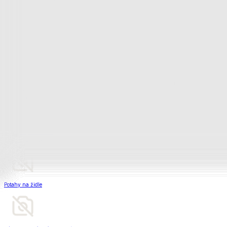
Matrace a matracové chrániče
Matrace a matracové chrániče
Matrace
Krycí matrace
Chrániče na matrace
Matrace a matracové c
Zobrazit vše
Vše z Matrace a matracové chrániče
Matrace
Krycí matrace
Chrániče na matrace