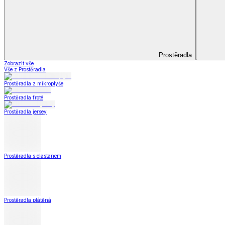
Koupelna
Koupelna
Ručníky a osušky
Koupelnové předložky
Koupelna
Zobrazit vše
Vše z Koupelna
Ručníky a osušky
Koupelnové předložky