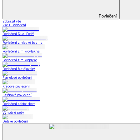
Prostěradla
Zobrazit vše
Vše z Prostěradla
Prostěradla z mikroplyše
Prostěradla froté
Prostěradla jersey
Prostěradla s elastanem
Prostěradla plátěná
Prostěradla nepropustná
Prostěradla dětská
Přehozy na postel
Bytový text