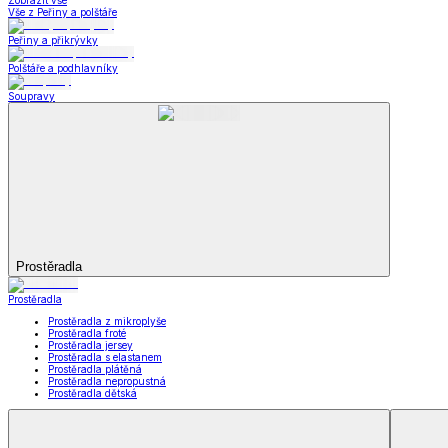
Kuchyňský a jídelní textil
Kuchyňský a jídelní textil
Kuchyňské zástěry a chňapky
Utěrky
Ubrusy a prostírání
Kuchyňský a jídelní tex
Zobrazit vše
Vše z Kuchyňský a jídelní textil
Kuchyňské zástěry a chňapky
Utěrky
Ubrusy a prostírání