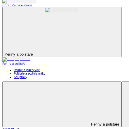
Televizní deky a pytle
Deky z mikroplyše
Deky a plédy
Zobrazit vše
Vše z Deky a plédy
Beránkové soupravy
Beránkové deky
Televizní deky a pytle
Deky z mikroplyše