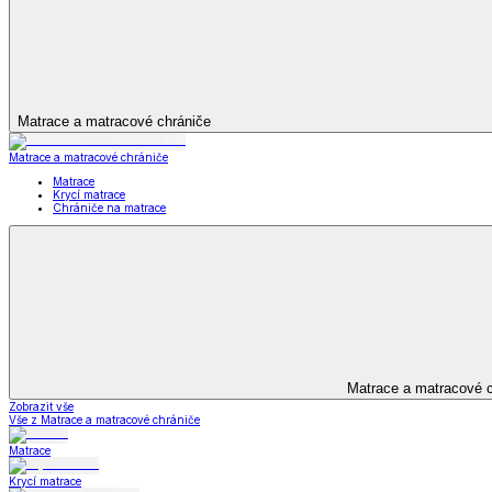
Bytový textil
Bytový textil
Zobrazit vše
Vše z Bytový textil
Deky a plédy
Deky a plédy
Beránkové soupravy
Beránkové deky