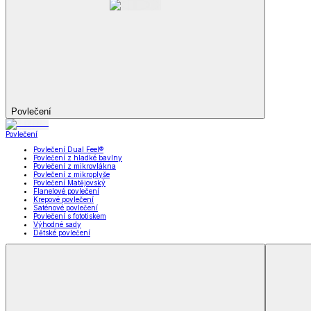
Soupravy
Prostěradla
Prostěradla
Prostěradla z mikroplyše
Prostěradla froté
Prostěradla jersey
Prostěradla s elastanem
Prostěradla plátěná
Prostěradla nepropustná
Prostěradla dětská