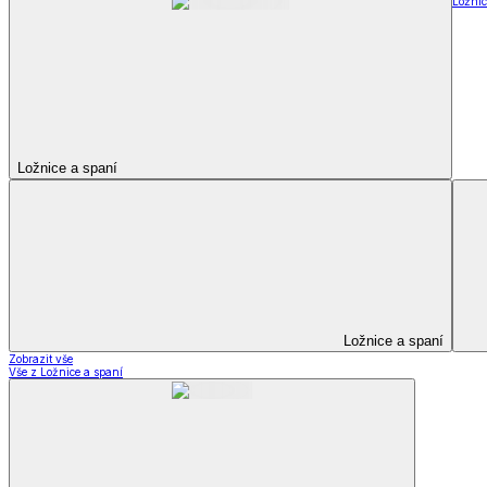
Televizní deky a pytle
Deky z mikroplyše
Deky a plédy
Zobrazit vše
Vše z Deky a plédy
Beránkové soupravy
Beránkové deky
Televizní deky a pytle
Deky z mikroplyše