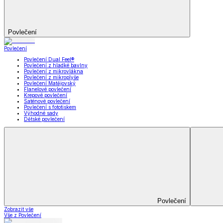
Kuchyňský a jídelní textil
Kuchyňský a jídelní textil
Kuchyňské zástěry a chňapky
Utěrky
Ubrusy a prostírání
Kuchyňský a jídelní tex
Zobrazit vše
Vše z Kuchyňský a jídelní textil
Kuchyňské zástěry a chňapky
Utěrky
Ubrusy a prostírání