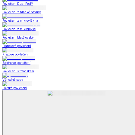
Koupelna
Koupelna
Ručníky a osušky
Koupelnové předložky
Koupelna
Zobrazit vše
Vše z Koupelna
Ručníky a osušky
Koupelnové předložky