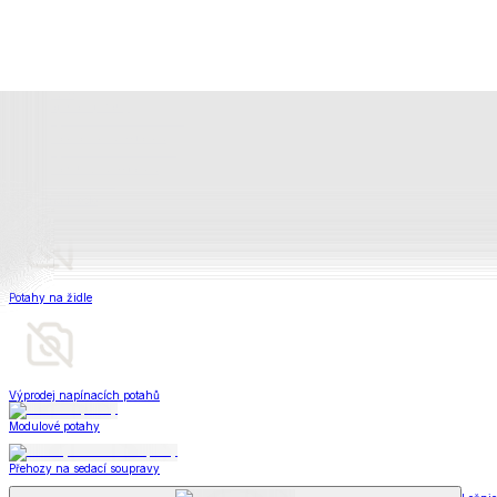
Bytový textil
Bytový textil
Zobrazit vše
Vše z Bytový textil
Deky a plédy
Deky a plédy
Beránkové soupravy
Beránkové deky