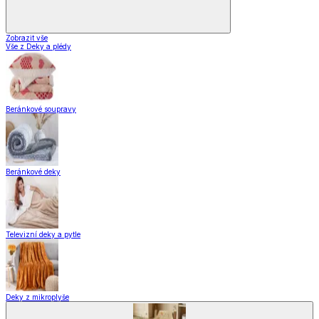
Zobrazit vše
Vše z Deky a plédy
Beránkové soupravy
Beránkové deky
Televizní deky a pytle
Deky z mikroplyše