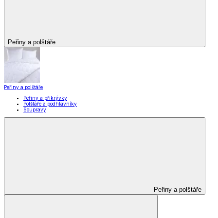
Peřiny a polštáře
Peřiny a polštáře
Peřiny a přikrývky
Polštáře a podhlavníky
Soupravy
Peřiny a polštáře