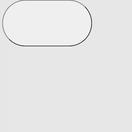
Matrace a matracové chrániče
Matrace a matracové chrániče
Matrace
Krycí matrace
Chrániče na matrace
Matrace a matracové c
Zobrazit vše
Vše z Matrace a matracové chrániče
Matrace
Krycí matrace
Chrániče na matrace