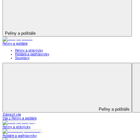
Kuchyňský a jídelní textil
Kuchyňský a jídelní textil
Kuchyňské zástěry a chňapky
Utěrky
Ubrusy a prostírání
Kuchyňský a jídelní tex
Zobrazit vše
Vše z Kuchyňský a jídelní textil
Kuchyňské zástěry a chňapky
Utěrky
Ubrusy a prostírání