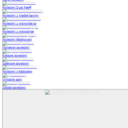
Bytový textil
Bytový textil
Zobrazit vše
Vše z Bytový textil
Deky a plédy
Deky a plédy
Beránkové soupravy
Beránkové deky