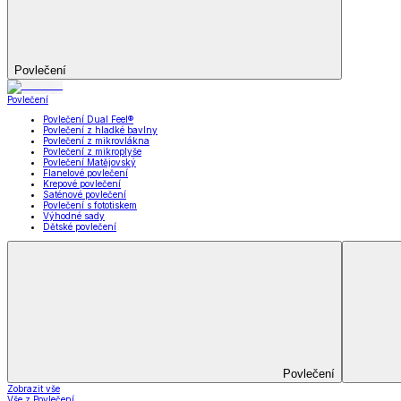
Prostěradla
Zobrazit vše
Vše z Prostěradla
Prostěradla z mikroplyše
Prostěradla froté
Prostěradla jersey
Prostěradla s elastanem
Prostěradla plátěná
Prostěradla nepropustná
Prostěradla dětská
Přehozy na postel
Bytový text