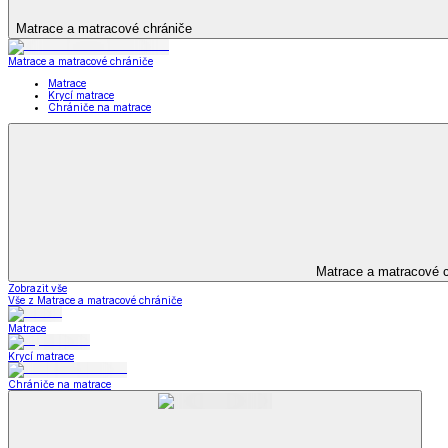
Televizní deky a pytle
Deky z mikroplyše
Deky a plédy
Zobrazit vše
Vše z Deky a plédy
Beránkové soupravy
Beránkové deky
Televizní deky a pytle
Deky z mikroplyše