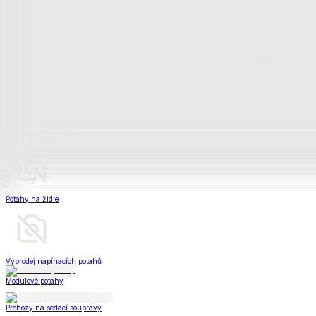
Peřiny a polštáře
Peřiny a polštáře
Peřiny a přikrývky
Polštáře a podhlavníky
Soupravy
Peřiny a polštáře
Zobrazit vše
Vše z Peřiny a polštáře
Peřiny a přikrývky
Polštáře a podhlavníky