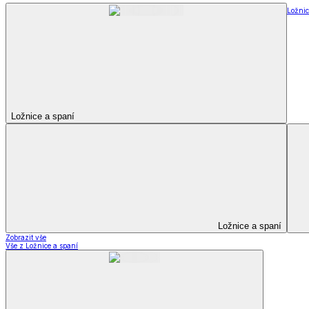
Soupravy
Prostěradla
Prostěradla
Prostěradla z mikroplyše
Prostěradla froté
Prostěradla jersey
Prostěradla s elastanem
Prostěradla plátěná
Prostěradla nepropustná
Prostěradla dětská