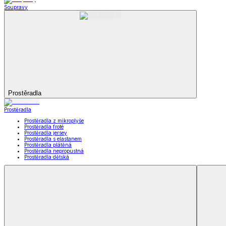
Koupelna
Koupelna
Ručníky a osušky
Koupelnové předložky
Koupelna
Zobrazit vše
Vše z Koupelna
Ručníky a osušky
Koupelnové předložky