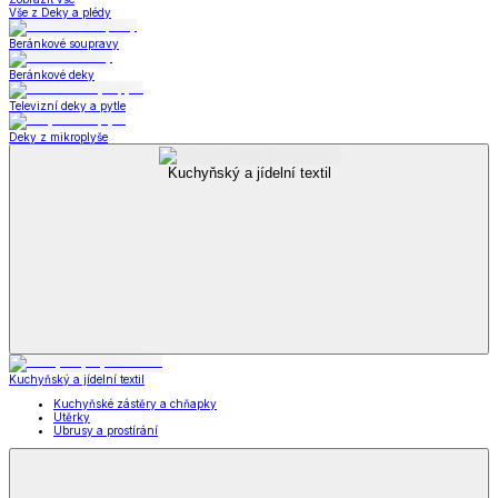
Vše z Deky a plédy
Beránkové soupravy
Beránkové deky
Televizní deky a pytle
Deky z mikroplyše
Kuchyňský a jídelní textil
Kuchyňský a jídelní textil
Kuchyňské zástěry a chňapky
Utěrky
Ubrusy a prostírání