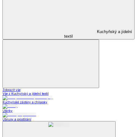
Kuchyňský a jídelní
textil
Zobrazit vše
Vše z Kuchyňský a jídelní textil
Kuchyňské zástěry a chňapky
Utěrky
Ubrusy a prostírání