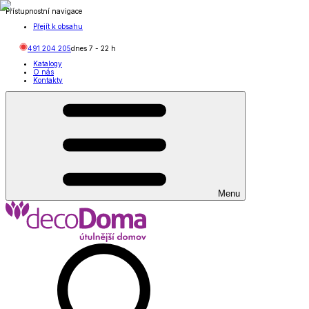
Přístupnostní navigace
Přejít k obsahu
491 204 205
dnes
7
-
22
h
Katalogy
O nás
Kontakty
Menu