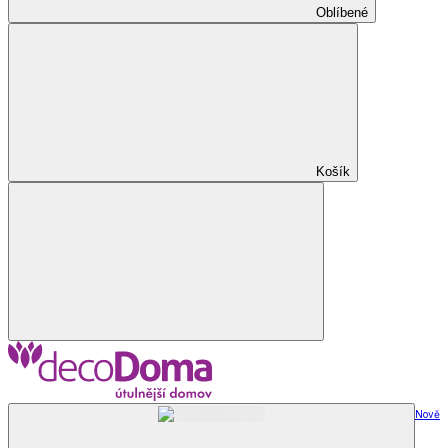
Oblíbené
Košík
Nově