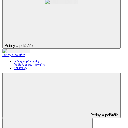
Peřiny a polštáře
Peřiny a polštáře
Peřiny a přikrývky
Polštáře a podhlavníky
Soupravy
Peřiny a polštáře