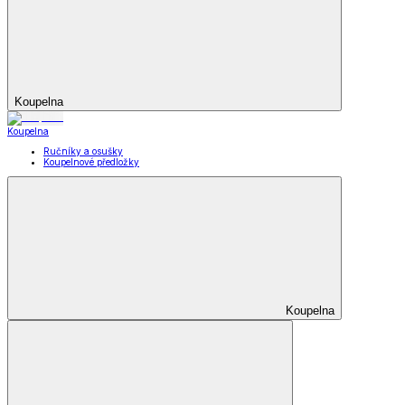
Koupelna
Koupelna
Ručníky a osušky
Koupelnové předložky
Koupelna