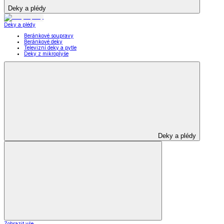
Deky a plédy
Deky a plédy
Beránkové soupravy
Beránkové deky
Televizní deky a pytle
Deky z mikroplyše
Deky a plédy
Zobrazit vše