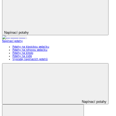
Napínací potahy
Napínací potahy
Potahy na klasickou sedačku
Potahy na rohovou sedačku
Potahy na křeslo
Potahy na židle
Výprodej napínacích potahů
Napínací potahy