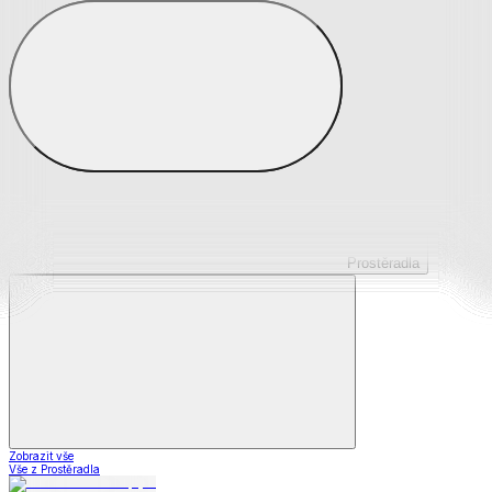
Prostěradla z mikroplyše
Prostěradla froté
Prostěradla jersey
Prostěradla s elastanem
Prostěradla plátěná
Prostěradla nepropustná
Prostěradla dětská
Prostěradla
Zobrazit vše
Vše z Prostěradla