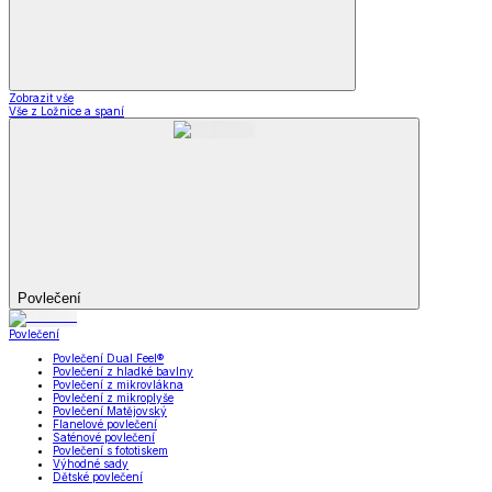
Zobrazit vše
Vše z Ložnice a spaní
Povlečení
Povlečení
Povlečení Dual Feel®
Povlečení z hladké bavlny
Povlečení z mikrovlákna
Povlečení z mikroplyše
Povlečení Matějovský
Flanelové povlečení
Saténové povlečení
Povlečení s fototiskem
Výhodné sady
Dětské povlečení