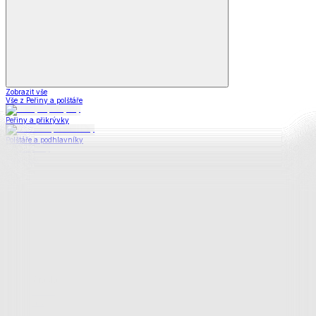
Zobrazit vše
Vše z Peřiny a polštáře
Peřiny a přikrývky
Polštáře a podhlavníky
Soupravy
Prostěradla
Prostěradla