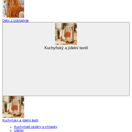
Zobrazit vše
Vše z Vybavení kuchyně
Vaření
Pečení
Stolování
Kuchyňské spotřebiče