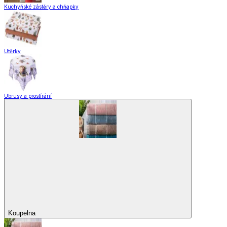
Domácnost a úklid
Domácnost a úklid
Praktičtí pomocníci
Pomůcky pro úklid a čištění
Praní a žehlení
Drobné opravy
Úložné boxy a vakuové pytle
EkoDrogerie
Pro mazlíčky
Zábava a volný čas
Pro děti
Domácnost a úklid