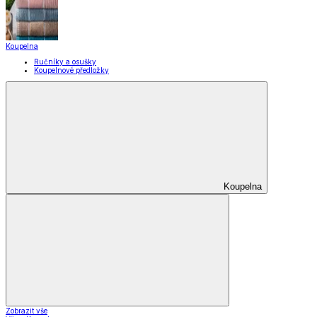
Zobrazit vše
Vše z Domácnost a úklid
Praktičtí pomocníci
Pomůcky pro úklid a čištění
Praní a žehlení