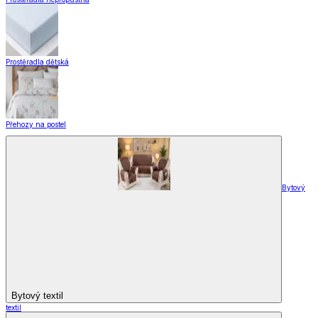
Hotové záclony
Voálové záclony a závěsy
Závěsy
Doplňky k záclonám
Designové kolekce