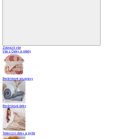
Vybavení kuchyně
Vaření
Pečení
Stolování
Kuchyňské spotřebiče
Kuchyňské pomůcky
Skladování
Nápoje
Zavařování
Vybavení kuchyně