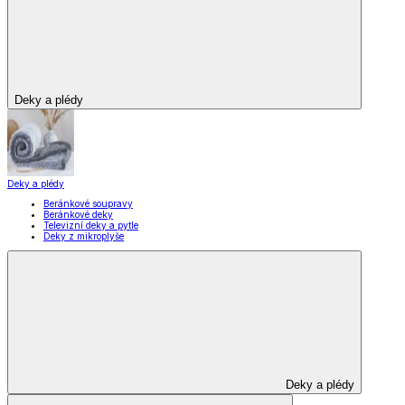
Zobrazit vše
Vše z Domácnost a bydlení
Vybavení kuchyně