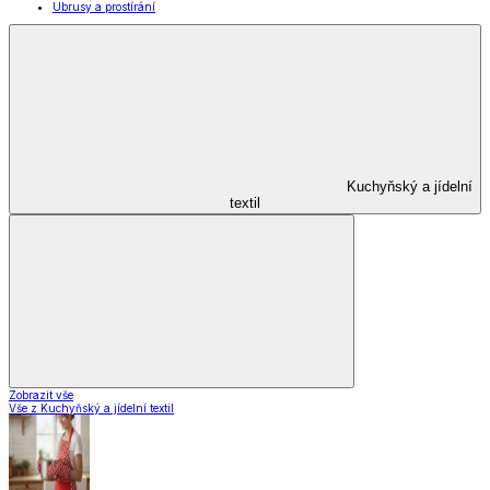
Kuchyňské pomůcky
Skladování
Nápoje
Zavařování