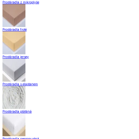
Hotové záclony
Voálové záclony a závěsy
Závěsy
Doplňky k záclonám
Záclony a závěsy
Zobrazit vše
Vše z Záclony a závěsy