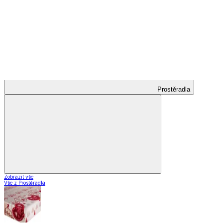
Koberce do kuchyně
Nášlapy na schody
Záclony a závěsy
Záclony a závěsy