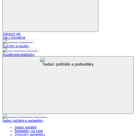
Zobrazit vše
Vše z Koupelna
Ručníky a osušky
Koupelnové předložky
Sedací polštáře a podsedáky
Sedací polštáře a podsedáky
Sedací polštáře
Podsedáky na židle
Zdravotní podsedáky