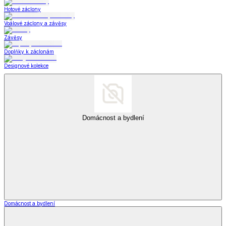
Hotové záclony
Voálové záclony a závěsy
Závěsy
Doplňky k záclonám
Designové kolekce
Domácnost a bydlení
Domácnost a bydlení