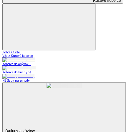
Kusové koberce
Zobrazit vše
Vše z Kusové koberce
Koberce do obýváku
Koberce do kuchyně
Nášlapy na schody
Záclony a závěsy