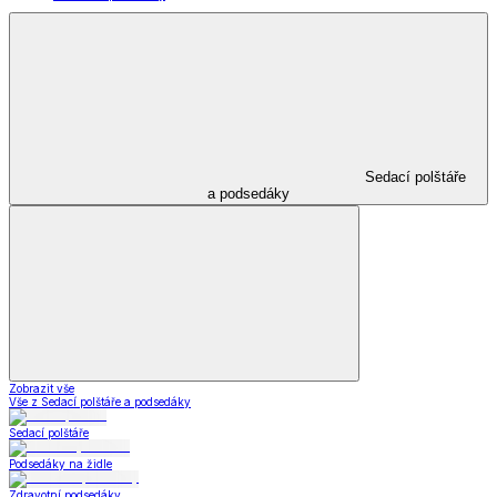
Sedací polštáře
a podsedáky
Zobrazit vše
Vše z Sedací polštáře a podsedáky
Sedací polštáře
Podsedáky na židle
Zdravotní podsedáky