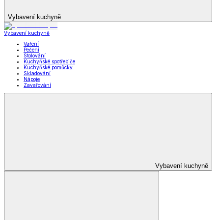
Vybavení kuchyně
Vybavení kuchyně
Vaření
Pečení
Stolování
Kuchyňské spotřebiče
Kuchyňské pomůcky
Skladování
Nápoje
Zavařování
Vybavení kuchyně