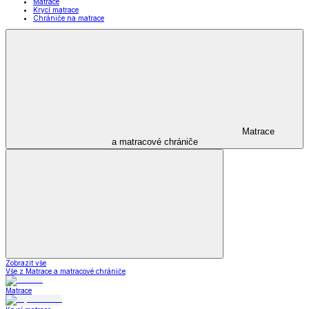
Matrace
Krycí matrace
Chrániče na matrace
Matrace
a matracové chrániče
Zobrazit vše
Vše z Matrace a matracové chrániče
Matrace