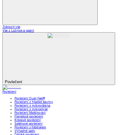
Zobrazit vše
Vše z Ložnice a spaní
Povlečení
Povlečení
Povlečení Dual Feel®
Povlečení z hladké bavlny
Povlečení z mikrovlákna
Povlečení z mikroplyše
Povlečení Matějovský
Flanelové povlečení
Krepové povlečení
Saténové povlečení
Povlečení s fototiskem
Výhodné sady
Dětské povlečení