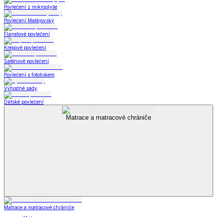
Povlečení z mikroplyše
Povlečení Matějovský
Flanelové povlečení
Krepové povlečení
Saténové povlečení
Povlečení s fototiskem
Výhodné sady
Dětské povlečení
Matrace a matracové chrániče
Matrace a matracové chrániče