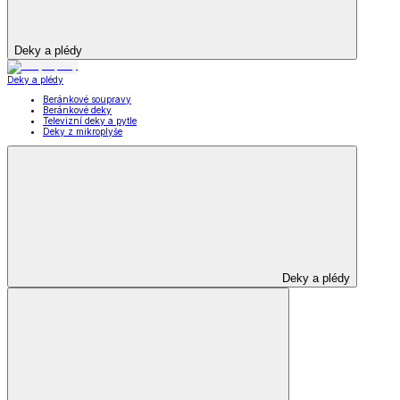
Deky a plédy
Deky a plédy
Beránkové soupravy
Beránkové deky
Televizní deky a pytle
Deky z mikroplyše
Deky a plédy