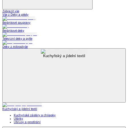
Zobrazit vše
Vše z Deky a plédy
Beránkové soupravy
Beránkové deky
Televizní deky a pytle
Deky z mikroplyše
Kuchyňský a jídelní textil
Kuchyňský a jídelní textil
Kuchyňské zástěry a chňapky
Utěrky
Ubrusy a prostírání