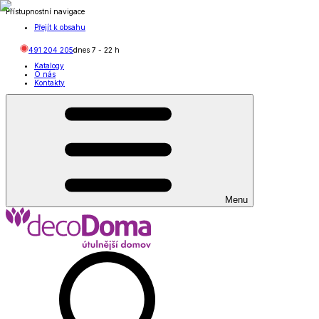
Přístupnostní navigace
Přejít k obsahu
491 204 205
dnes
7
-
22
h
Katalogy
O nás
Kontakty
Menu