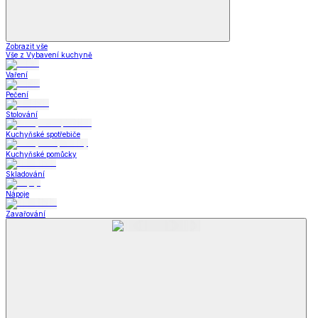
Zobrazit vše
Vše z Vybavení kuchyně
Vaření
Pečení
Stolování
Kuchyňské spotřebiče
Kuchyňské pomůcky
Skladování
Nápoje
Zavařování