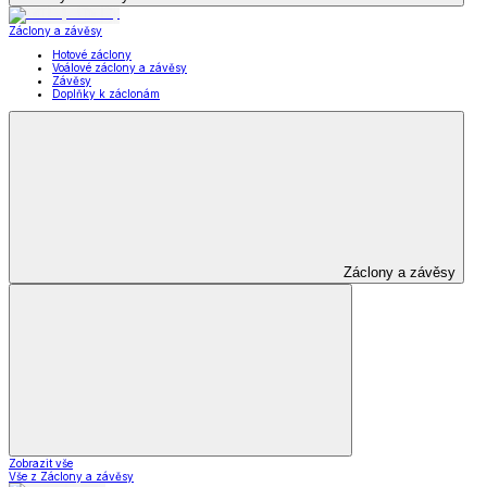
Záclony a závěsy
Hotové záclony
Voálové záclony a závěsy
Závěsy
Doplňky k záclonám
Záclony a závěsy
Zobrazit vše
Vše z Záclony a závěsy