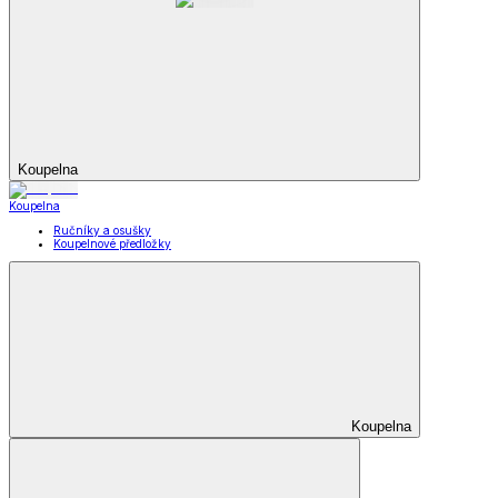
Koupelna
Koupelna
Ručníky a osušky
Koupelnové předložky
Koupelna