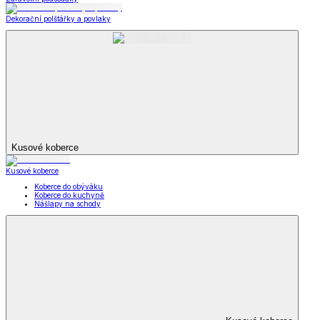
Dekorační polštářky a povlaky
Kusové koberce
Kusové koberce
Koberce do obýváku
Koberce do kuchyně
Nášlapy na schody