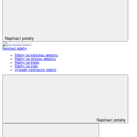
Napínací potahy
Napínací potahy
Potahy na klasickou sedačku
Potahy na rohovou sedačku
Potahy na křeslo
Potahy na židle
Výprodej napínacích potahů
Napínací potahy