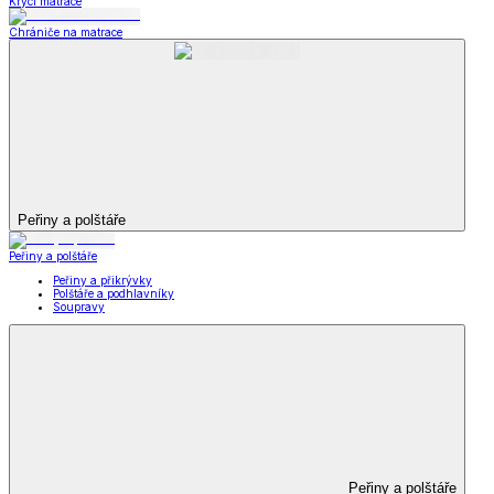
Krycí matrace
Chrániče na matrace
Peřiny a polštáře
Peřiny a polštáře
Peřiny a přikrývky
Polštáře a podhlavníky
Soupravy
Peřiny a polštáře