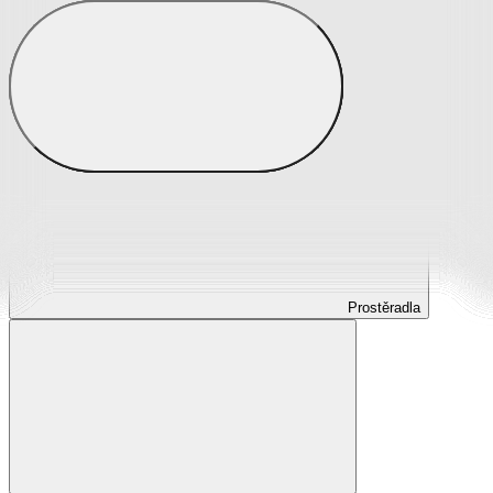
Prostěradla
Prostěradla z mikroplyše
Prostěradla froté
Prostěradla jersey
Prostěradla s elastanem
Prostěradla plátěná
Prostěradla nepropustná
Prostěradla dětská
Prostěradla