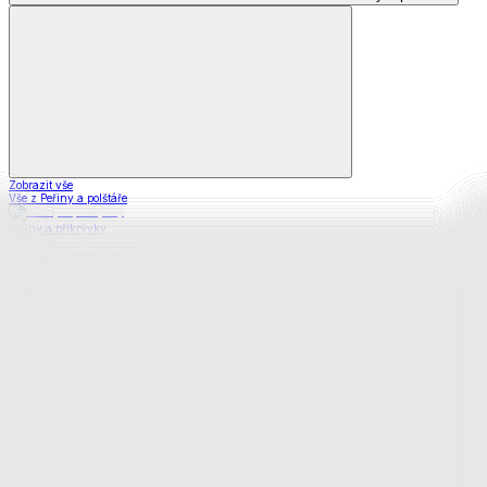
Zobrazit vše
Vše z Peřiny a polštáře
Peřiny a přikrývky
Polštáře a podhlavníky
Soupravy
Prostěradla