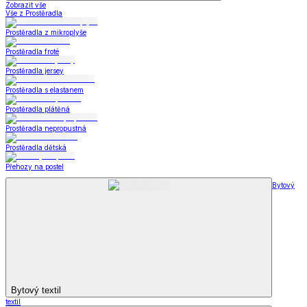
Zobrazit vše
Vše z Prostěradla
Prostěradla z mikroplyše
Prostěradla froté
Prostěradla jersey
Prostěradla s elastanem
Prostěradla plátěná
Prostěradla nepropustná
Prostěradla dětská
Přehozy na postel
Bytový
Bytový textil
textil