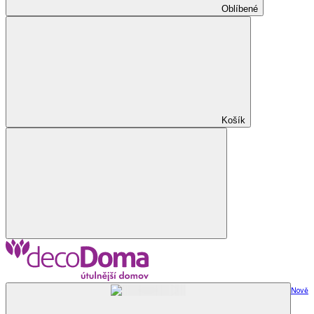
Oblíbené
Košík
Nově