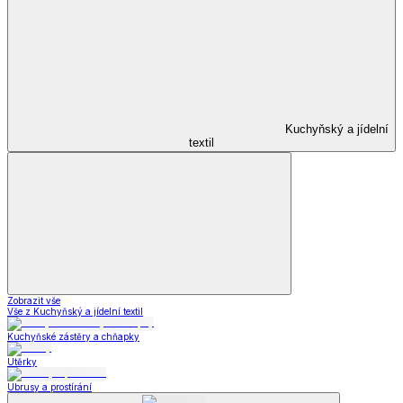
Kuchyňský a jídelní
textil
Zobrazit vše
Vše z Kuchyňský a jídelní textil
Kuchyňské zástěry a chňapky
Utěrky
Ubrusy a prostírání