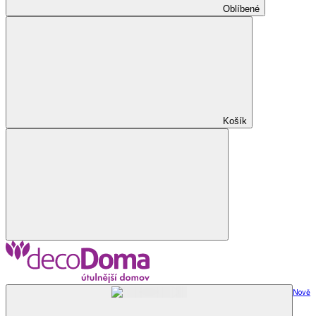
Oblíbené
Košík
Nově