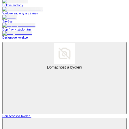
Hotové záclony
Voálové záclony a závěsy
Závěsy
Doplňky k záclonám
Designové kolekce
Domácnost a bydlení
Domácnost a bydlení