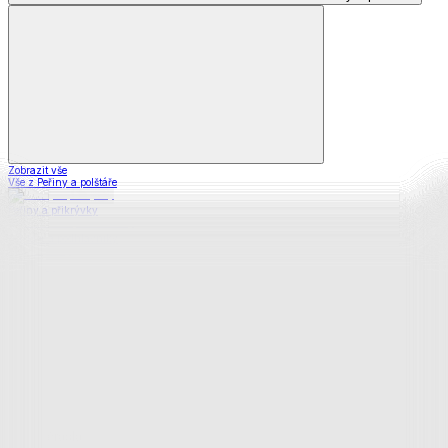
Zobrazit vše
Vše z Peřiny a polštáře
Peřiny a přikrývky
Polštáře a podhlavníky
Soupravy
Prostěradla