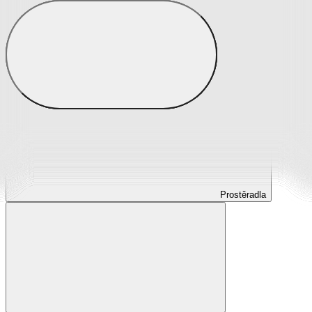
Prostěradla
Prostěradla z mikroplyše
Prostěradla froté
Prostěradla jersey
Prostěradla s elastanem
Prostěradla plátěná
Prostěradla nepropustná
Prostěradla dětská
Prostěradla