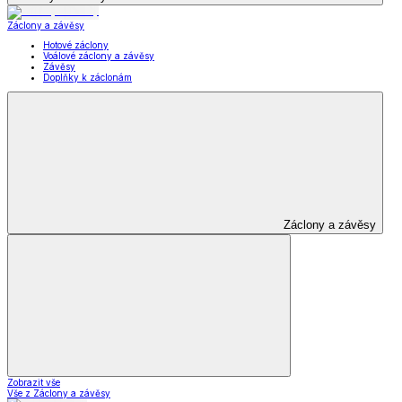
Záclony a závěsy
Hotové záclony
Voálové záclony a závěsy
Závěsy
Doplňky k záclonám
Záclony a závěsy
Zobrazit vše
Vše z Záclony a závěsy