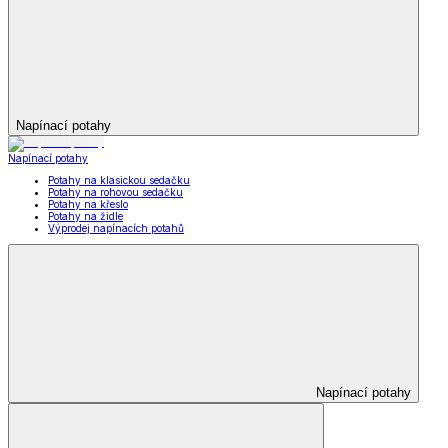
Napínací potahy
Napínací potahy
Potahy na klasickou sedačku
Potahy na rohovou sedačku
Potahy na křeslo
Potahy na židle
Výprodej napínacích potahů
Napínací potahy