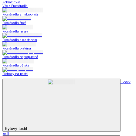
Zobrazit vše
Vše z Prostěradla
Prostěradla z mikroplyše
Prostěradla froté
Prostěradla jersey
Prostěradla s elastanem
Prostěradla plátěná
Prostěradla nepropustná
Prostěradla dětská
Přehozy na postel
Bytový
Bytový textil
textil