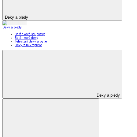
Deky a plédy
Deky a plédy
Beránkové soupravy
Beránkové deky
Televizní deky a pytle
Deky z mikroplyše
Deky a plédy