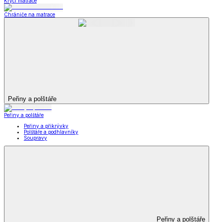
Krycí matrace
Chrániče na matrace
Peřiny a polštáře
Peřiny a polštáře
Peřiny a přikrývky
Polštáře a podhlavníky
Soupravy
Peřiny a polštáře