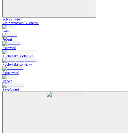
Zobrazit vše
Vše z Vybavení kuchyně
Vaření
Pečení
Stolování
Kuchyňské spotřebiče
Kuchyňské pomůcky
Skladování
Nápoje
Zavařování