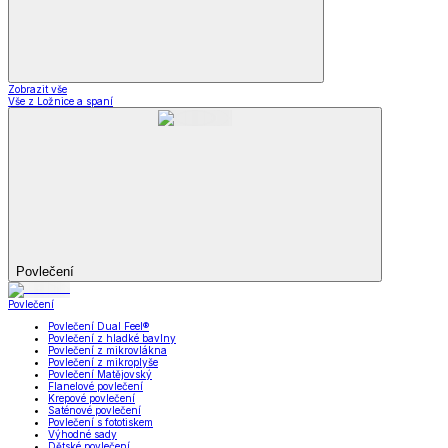
Zobrazit vše
Vše z Ložnice a spaní
Povlečení
Povlečení
Povlečení Dual Feel®
Povlečení z hladké bavlny
Povlečení z mikrovlákna
Povlečení z mikroplyše
Povlečení Matějovský
Flanelové povlečení
Krepové povlečení
Saténové povlečení
Povlečení s fototiskem
Výhodné sady
Dětské povlečení