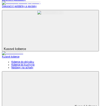
Dekorační polštářky a povlaky
Kusové koberce
Kusové koberce
Koberce do obýváku
Koberce do kuchyně
Nášlapy na schody