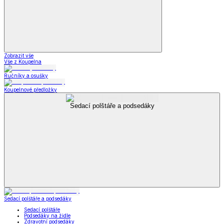
Zobrazit vše
Vše z Koupelna
Ručníky a osušky
Koupelnové předložky
Sedací polštáře a podsedáky
Sedací polštáře a podsedáky
Sedací polštáře
Podsedáky na židle
Zdravotní podsedáky