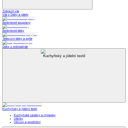
Zobrazit vše
Vše z Deky a plédy
Beránkové soupravy
Beránkové deky
Televizní deky a pytle
Deky z mikroplyše
Kuchyňský a jídelní textil
Kuchyňský a jídelní textil
Kuchyňské zástěry a chňapky
Utěrky
Ubrusy a prostírání