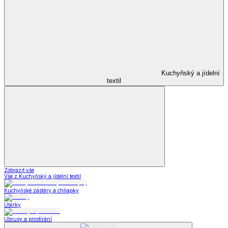
Kuchyňský a jídelní
textil
Zobrazit vše
Vše z Kuchyňský a jídelní textil
Kuchyňské zástěry a chňapky
Utěrky
Ubrusy a prostírání