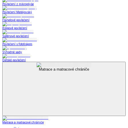
Povlečení z mikroplyše
Povlečení Matějovský
Flanelové povlečení
Krepové povlečení
Saténové povlečení
Povlečení s fototiskem
Výhodné sady
Dětské povlečení
Matrace a matracové chrániče
Matrace a matracové chrániče