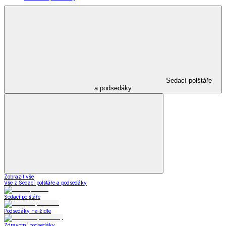
Sedací polštáře
a podsedáky
Zobrazit vše
Vše z Sedací polštáře a podsedáky
Sedací polštáře
Podsedáky na židle
Zdravotní podsedáky