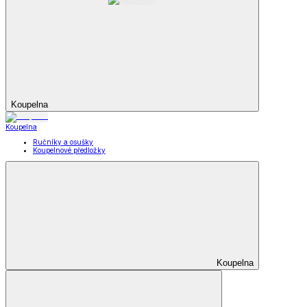
Koupelna
Koupelna
Ručníky a osušky
Koupelnové předložky
Koupelna