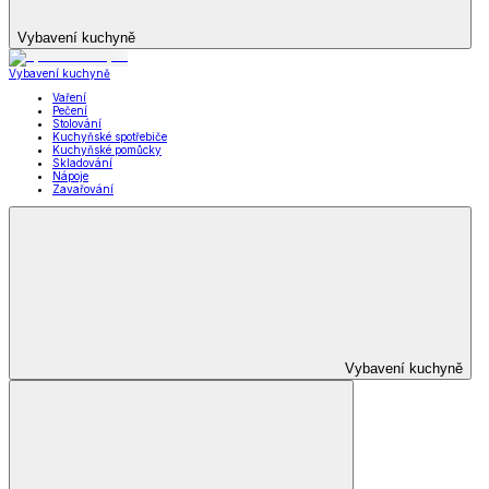
Vybavení kuchyně
Vybavení kuchyně
Vaření
Pečení
Stolování
Kuchyňské spotřebiče
Kuchyňské pomůcky
Skladování
Nápoje
Zavařování
Vybavení kuchyně