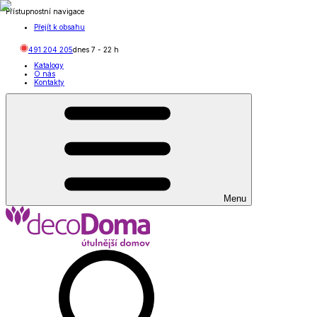
Přístupnostní navigace
Přejít k obsahu
491 204 205
dnes
7
-
22
h
Katalogy
O nás
Kontakty
Menu