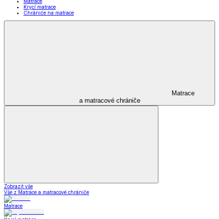
Matrace
Krycí matrace
Chrániče na matrace
Matrace
a matracové chrániče
Zobrazit vše
Vše z Matrace a matracové chrániče
Matrace