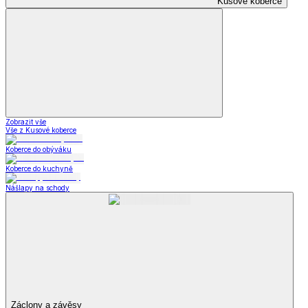
Kusové koberce
Zobrazit vše
Vše z Kusové koberce
Koberce do obýváku
Koberce do kuchyně
Nášlapy na schody
Záclony a závěsy