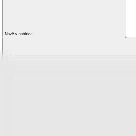
Nově v nabídce
Nově v nabídce
Zobrazit vše
Vše z Nově v nabídce
Novinky z krása a zdraví
Novinky z oblečení, boty a doplňky
Novinky pro děti
Novinky z bytového textilu