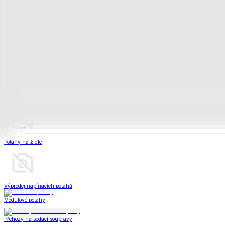
Napínací potahy
Zobrazit vše
Vše z Napínací potahy
Potahy na klasickou sedačku
Potahy na rohovou sedačku
Potahy na křeslo
Potahy na židle
Výprodej napínacích potahů
Modulové potahy
Přehozy na sedací soupravy