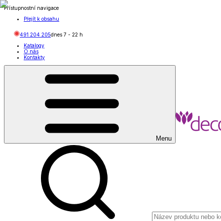
Přístupnostní navigace
Přejít k obsahu
491 204 205
dnes
7
-
22
h
Katalogy
O nás
Kontakty
Menu