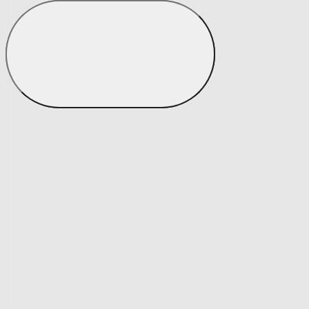
Potahy
Zobrazit vše
Vše z Potahy
Napínací potahy
Napínací potahy
Potahy na klasickou sedačku
Potahy na rohovou sedačku
Potahy na křeslo
Potahy na židle
Výprodej napínacích potahů