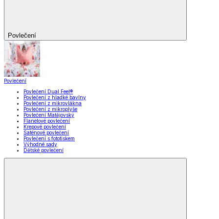
Povlečení
Povlečení
Povlečení Dual Feel®
Povlečení z hladké bavlny
Povlečení z mikrovlákna
Povlečení z mikroplyše
Povlečení Matějovský
Flanelové povlečení
Krepové povlečení
Saténové povlečení
Povlečení s fototiskem
Výhodné sady
Dětské povlečení