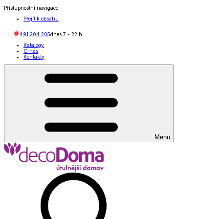
Přístupnostní navigace
Přejít k obsahu
491 204 205
dnes
7
-
22
h
Katalogy
O nás
Kontakty
Menu