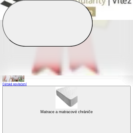
Saténové povlečení
Povlečení s fototiskem
Výhodné sady
Dětské povlečení
Matrace a matracové chrániče