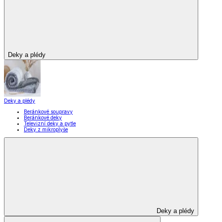
Deky a plédy
Deky a plédy
Beránkové soupravy
Beránkové deky
Televizní deky a pytle
Deky z mikroplyše
Deky a plédy