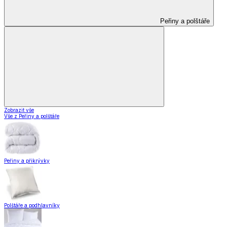
Peřiny a polštáře
Zobrazit vše
Vše z Peřiny a polštáře
Peřiny a přikrývky
Polštáře a podhlavníky