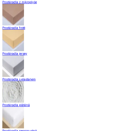
Prostěradla z mikroplyše
Prostěradla froté
Prostěradla jersey
Prostěradla s elastanem
Prostěradla plátěná
Prostěradla nepropustná