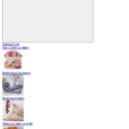
Zobrazit vše
Vše z Deky a plédy
Beránkové soupravy
Beránkové deky
Televizní deky a pytle