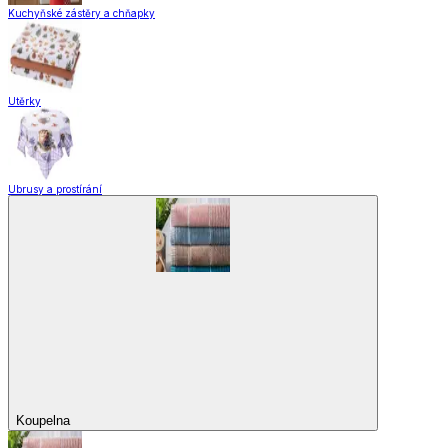
Kuchyňské zástěry a chňapky
Utěrky
Ubrusy a prostírání
Koupelna