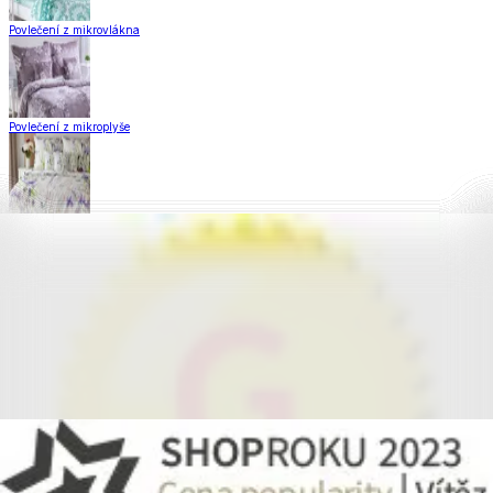
Povlečení z mikrovlákna
Povlečení z mikroplyše
Povlečení Matějovský
Flanelové povlečení
Krepové povlečení