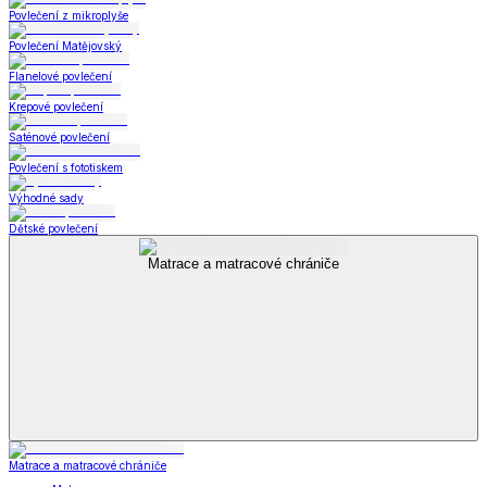
Povlečení z mikroplyše
Povlečení Matějovský
Flanelové povlečení
Krepové povlečení
Saténové povlečení
Povlečení s fototiskem
Výhodné sady
Dětské povlečení
Matrace a matracové chrániče
Matrace a matracové chrániče