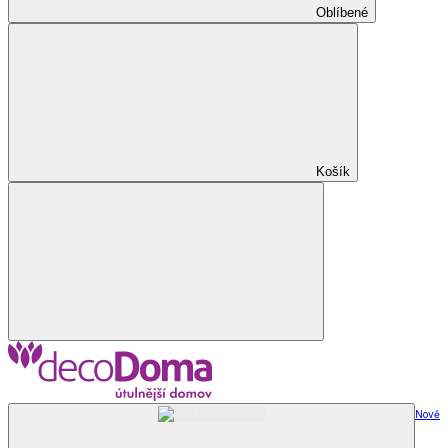
Oblíbené
Košík
Nově