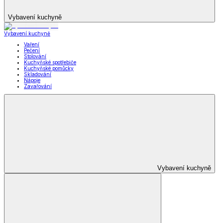
Vybavení kuchyně
Vybavení kuchyně
Vaření
Pečení
Stolování
Kuchyňské spotřebiče
Kuchyňské pomůcky
Skladování
Nápoje
Zavařování
Vybavení kuchyně