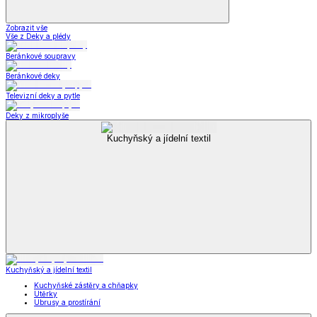
Zobrazit vše
Vše z Deky a plédy
Beránkové soupravy
Beránkové deky
Televizní deky a pytle
Deky z mikroplyše
Kuchyňský a jídelní textil
Kuchyňský a jídelní textil
Kuchyňské zástěry a chňapky
Utěrky
Ubrusy a prostírání