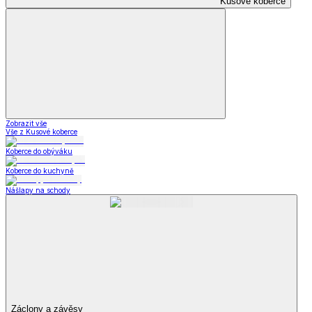
Kusové koberce
Zobrazit vše
Vše z Kusové koberce
Koberce do obýváku
Koberce do kuchyně
Nášlapy na schody
Záclony a závěsy