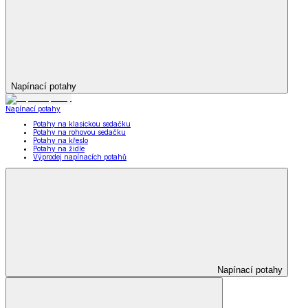
Napínací potahy
Napínací potahy
Potahy na klasickou sedačku
Potahy na rohovou sedačku
Potahy na křeslo
Potahy na židle
Výprodej napínacích potahů
Napínací potahy