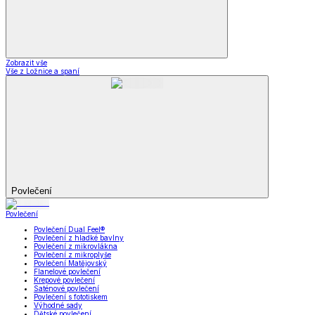
Zobrazit vše
Vše z Ložnice a spaní
Povlečení
Povlečení
Povlečení Dual Feel®
Povlečení z hladké bavlny
Povlečení z mikrovlákna
Povlečení z mikroplyše
Povlečení Matějovský
Flanelové povlečení
Krepové povlečení
Saténové povlečení
Povlečení s fototiskem
Výhodné sady
Dětské povlečení