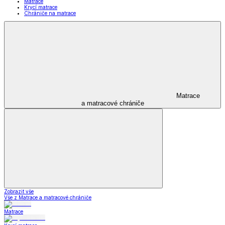
Matrace
Krycí matrace
Chrániče na matrace
Matrace
a matracové chrániče
Zobrazit vše
Vše z Matrace a matracové chrániče
Matrace