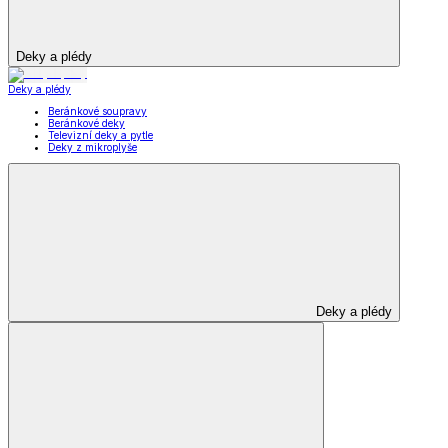
Deky a plédy
Deky a plédy
Beránkové soupravy
Beránkové deky
Televizní deky a pytle
Deky z mikroplyše
Deky a plédy