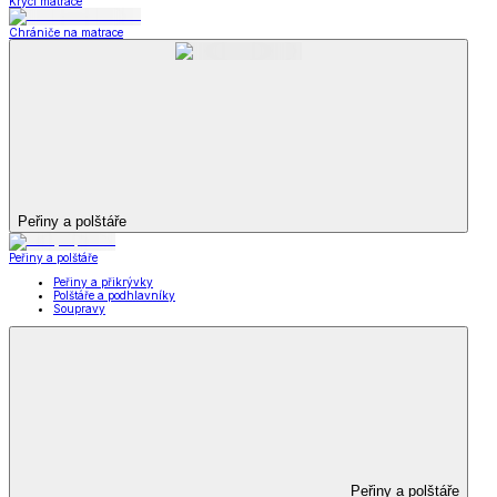
Krycí matrace
Chrániče na matrace
Peřiny a polštáře
Peřiny a polštáře
Peřiny a přikrývky
Polštáře a podhlavníky
Soupravy
Peřiny a polštáře