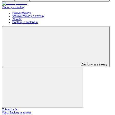
Záclony a závěsy
Hotové záclony
Voálové záclony a závěsy
Závěsy
Doplňky k záclonám
Záclony a závěsy
Zobrazit vše
Vše z Záclony a závěsy