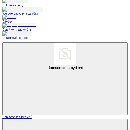
Hotové záclony
Voálové záclony a závěsy
Závěsy
Doplňky k záclonám
Designové kolekce
Domácnost a bydlení
Domácnost a bydlení