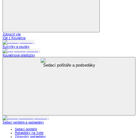
Zobrazit vše
Vše z Koupelna
Ručníky a osušky
Koupelnové předložky
Sedací polštáře a podsedáky
Sedací polštáře a podsedáky
Sedací polštáře
Podsedáky na židle
Zdravotní podsedáky