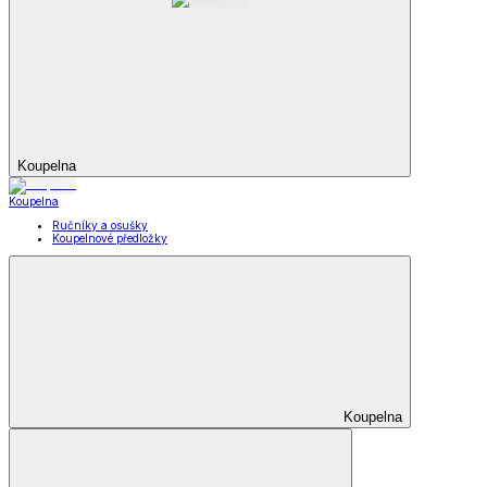
Koupelna
Koupelna
Ručníky a osušky
Koupelnové předložky
Koupelna