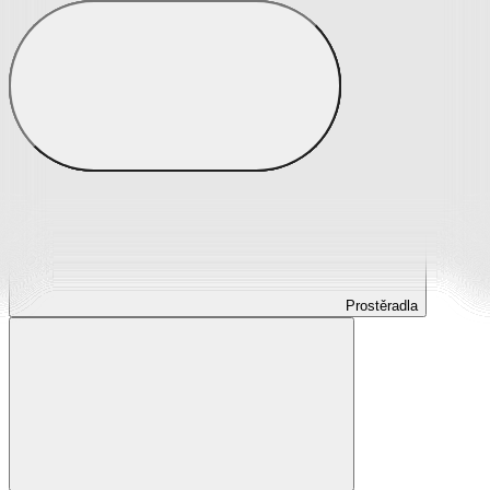
Prostěradla
Prostěradla z mikroplyše
Prostěradla froté
Prostěradla jersey
Prostěradla s elastanem
Prostěradla plátěná
Prostěradla nepropustná
Prostěradla dětská
Prostěradla