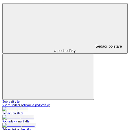
Sedací polštáře
a podsedáky
Zobrazit vše
Vše z Sedací polštáře a podsedáky
Sedací polštáře
Podsedáky na židle
Zdravotní podsedáky