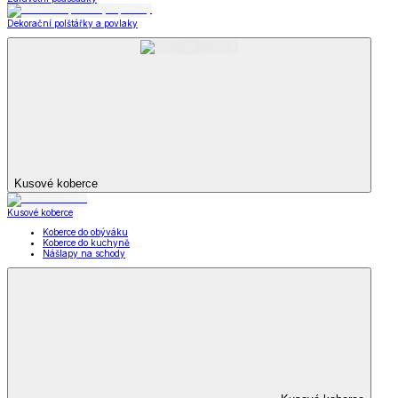
Dekorační polštářky a povlaky
Kusové koberce
Kusové koberce
Koberce do obýváku
Koberce do kuchyně
Nášlapy na schody