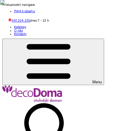
Přístupnostní navigace
Přejít k obsahu
491 204 205
dnes
7
-
22
h
Katalogy
O nás
Kontakty
Menu