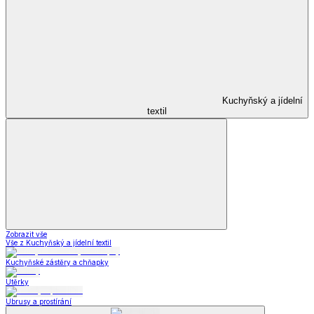
Kuchyňský a jídelní
textil
Zobrazit vše
Vše z Kuchyňský a jídelní textil
Kuchyňské zástěry a chňapky
Utěrky
Ubrusy a prostírání