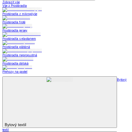
Zobrazit vše
Vše z Prostěradla
Prostěradla z mikroplyše
Prostěradla froté
Prostěradla jersey
Prostěradla s elastanem
Prostěradla plátěná
Prostěradla nepropustná
Prostěradla dětská
Přehozy na postel
Bytový
Bytový textil
textil