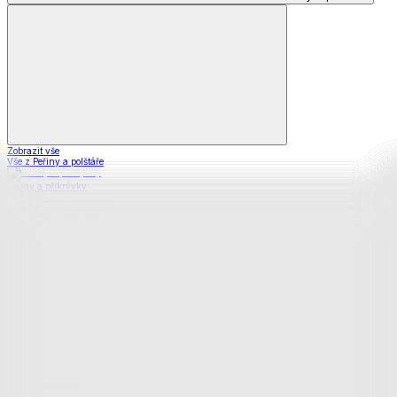
Zobrazit vše
Vše z Peřiny a polštáře
Peřiny a přikrývky
Polštáře a podhlavníky
Soupravy
Prostěradla