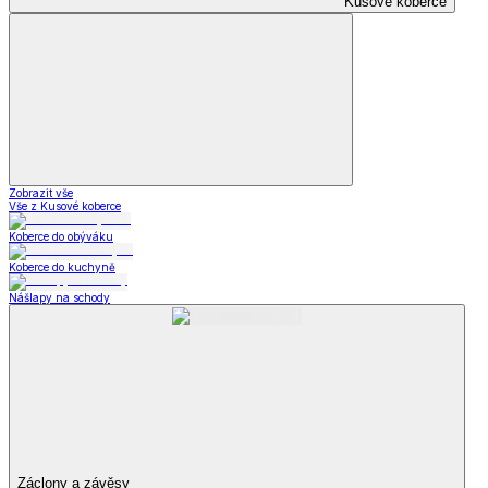
Kusové koberce
Zobrazit vše
Vše z Kusové koberce
Koberce do obýváku
Koberce do kuchyně
Nášlapy na schody
Záclony a závěsy