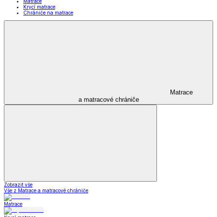
Matrace
Krycí matrace
Chrániče na matrace
Matrace
a matracové chrániče
Zobrazit vše
Vše z Matrace a matracové chrániče
Matrace