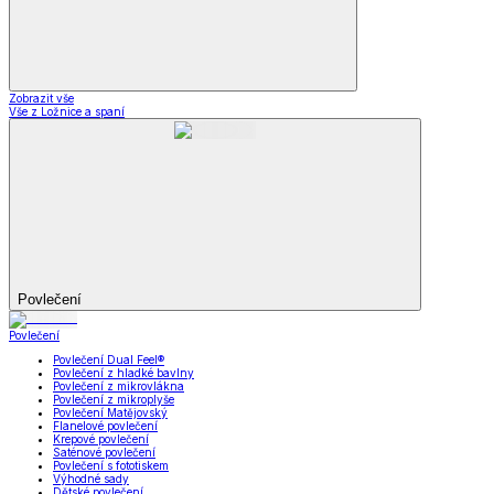
Zobrazit vše
Vše z Ložnice a spaní
Povlečení
Povlečení
Povlečení Dual Feel®
Povlečení z hladké bavlny
Povlečení z mikrovlákna
Povlečení z mikroplyše
Povlečení Matějovský
Flanelové povlečení
Krepové povlečení
Saténové povlečení
Povlečení s fototiskem
Výhodné sady
Dětské povlečení