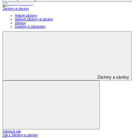
Záclony a závěsy
Hotové záclony
Voálové záclony a závěsy
Závěsy
Doplňky k záclonám
Záclony a závěsy
Zobrazit vše
Vše z Záclony a závěsy