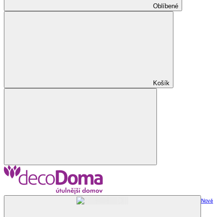
Oblíbené
Košík
Nově