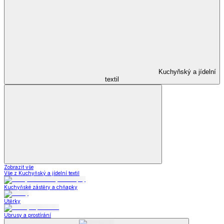
Kuchyňský a jídelní
textil
Zobrazit vše
Vše z Kuchyňský a jídelní textil
Kuchyňské zástěry a chňapky
Utěrky
Ubrusy a prostírání