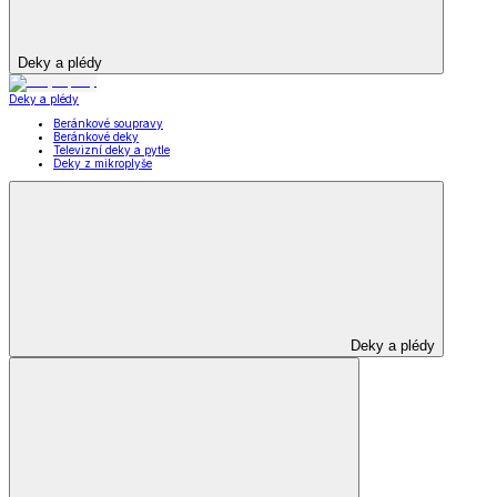
Deky a plédy
Deky a plédy
Beránkové soupravy
Beránkové deky
Televizní deky a pytle
Deky z mikroplyše
Deky a plédy