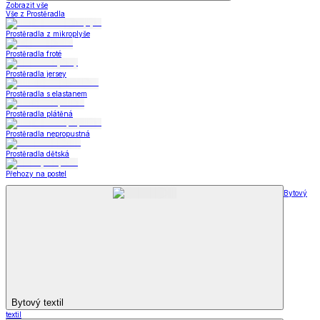
Zobrazit vše
Vše z Prostěradla
Prostěradla z mikroplyše
Prostěradla froté
Prostěradla jersey
Prostěradla s elastanem
Prostěradla plátěná
Prostěradla nepropustná
Prostěradla dětská
Přehozy na postel
Bytový
Bytový textil
textil