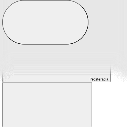
Prostěradla
Prostěradla z mikroplyše
Prostěradla froté
Prostěradla jersey
Prostěradla s elastanem
Prostěradla plátěná
Prostěradla nepropustná
Prostěradla dětská
Prostěradla