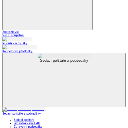
Zobrazit vše
Vše z Koupelna
Ručníky a osušky
Koupelnové předložky
Sedací polštáře a podsedáky
Sedací polštáře a podsedáky
Sedací polštáře
Podsedáky na židle
Zdravotní podsedáky