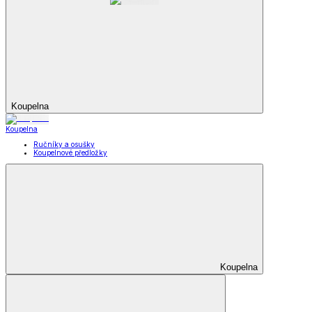
Koupelna
Koupelna
Ručníky a osušky
Koupelnové předložky
Koupelna