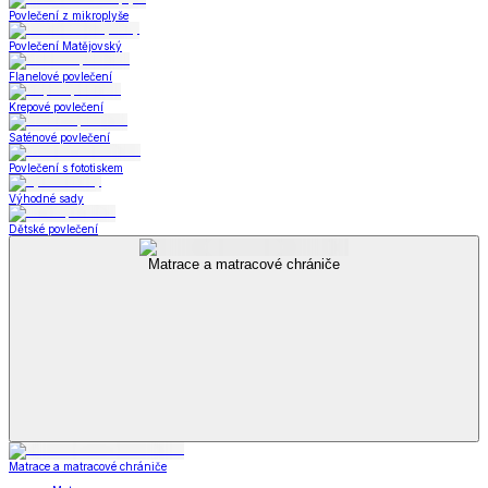
Povlečení z mikroplyše
Povlečení Matějovský
Flanelové povlečení
Krepové povlečení
Saténové povlečení
Povlečení s fototiskem
Výhodné sady
Dětské povlečení
Matrace a matracové chrániče
Matrace a matracové chrániče