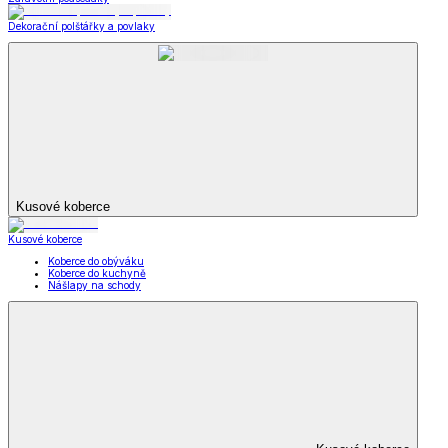
Dekorační polštářky a povlaky
Kusové koberce
Kusové koberce
Koberce do obýváku
Koberce do kuchyně
Nášlapy na schody