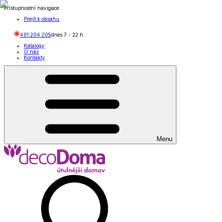
Přístupnostní navigace
Přejít k obsahu
491 204 205
dnes
7
-
22
h
Katalogy
O nás
Kontakty
Menu