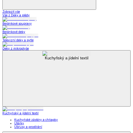
Zobrazit vše
Vše z Deky a plédy
Beránkové soupravy
Beránkové deky
Televizní deky a pytle
Deky z mikroplyše
Kuchyňský a jídelní textil
Kuchyňský a jídelní textil
Kuchyňské zástěry a chňapky
Utěrky
Ubrusy a prostírání