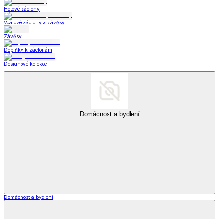
Hotové záclony
Voálové záclony a závěsy
Závěsy
Doplňky k záclonám
Designové kolekce
Domácnost a bydlení
Domácnost a bydlení