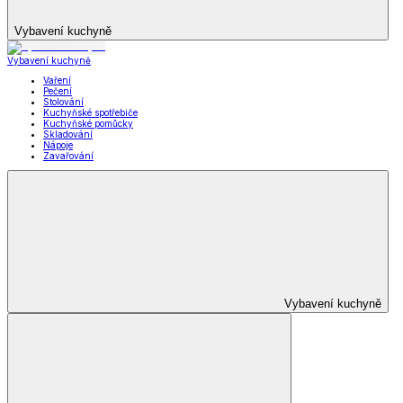
Vybavení kuchyně
Vybavení kuchyně
Vaření
Pečení
Stolování
Kuchyňské spotřebiče
Kuchyňské pomůcky
Skladování
Nápoje
Zavařování
Vybavení kuchyně