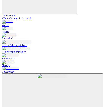
Zobrazit vše
Vše z Vybavení kuchyně
Vaření
Pečení
Stolování
Kuchyňské spotřebiče
Kuchyňské pomůcky
Skladování
Nápoje
Zavařování