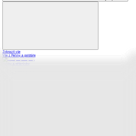
Zobrazit vše
Vše z Peřiny a polštáře
Peřiny a přikrývky
Polštáře a podhlavníky
Soupravy
Prostěradla