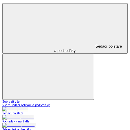
Sedací polštáře
a podsedáky
Zobrazit vše
Vše z Sedací polštáře a podsedáky
Sedací polštáře
Podsedáky na židle
Zdravotní podsedáky