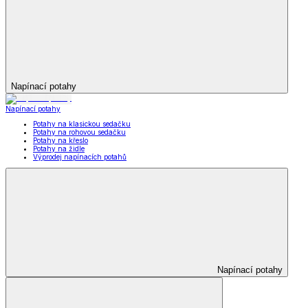
Napínací potahy
Napínací potahy
Potahy na klasickou sedačku
Potahy na rohovou sedačku
Potahy na křeslo
Potahy na židle
Výprodej napínacích potahů
Napínací potahy