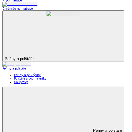
Krycí matrace
Chrániče na matrace
Peřiny a polštáře
Peřiny a polštáře
Peřiny a přikrývky
Polštáře a podhlavníky
Soupravy
Peřiny a polštáře